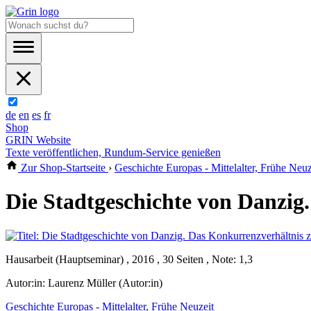
de
en
es
fr
Shop
GRIN Website
Texte veröffentlichen, Rundum-Service genießen
Zur Shop-Startseite
›
Geschichte Europas - Mittelalter, Frühe Neuz
Die Stadtgeschichte von Danzig
Hausarbeit (Hauptseminar) , 2016 , 30 Seiten , Note: 1,3
Autor:in:
Laurenz Müller (Autor:in)
Geschichte Europas - Mittelalter, Frühe Neuzeit