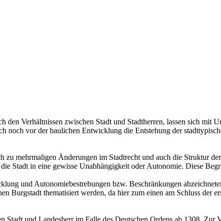
ch den Verhältnissen zwischen Stadt und Stadtherren, lassen sich mit U
ch noch vor der baulichen Entwicklung die Entstehung der stadttypisc
uch zu mehrmaligen Änderungen im Stadtrecht und auch die Struktur der 
t die Stadt in eine gewisse Unabhängigkeit oder Autonomie. Diese Begri
twicklung und Autonomiebestrebungen bzw. Beschränkungen abzeichnete
hen Burgstadt thematisiert werden, da hier zum einen am Schluss der ers
en Stadt und Landesherr im Falle des Deutschen Ordens ab 1308. Zur 