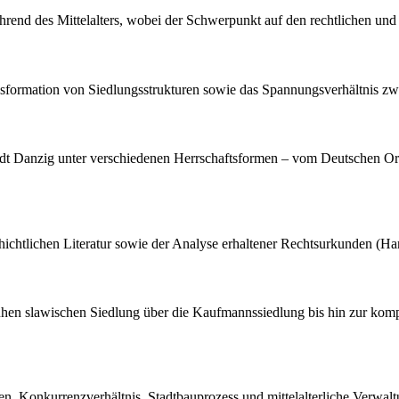
hrend des Mittelalters, wobei der Schwerpunkt auf den rechtlichen und 
ransformation von Siedlungsstrukturen sowie das Spannungsverhältni
adt Danzig unter verschiedenen Herrschaftsformen – vom Deutschen Ord
chichtlichen Literatur sowie der Analyse erhaltener Rechtsurkunden (H
rühen slawischen Siedlung über die Kaufmannssiedlung bis hin zur kompl
en, Konkurrenzverhältnis, Stadtbauprozess und mittelalterliche Verwalt