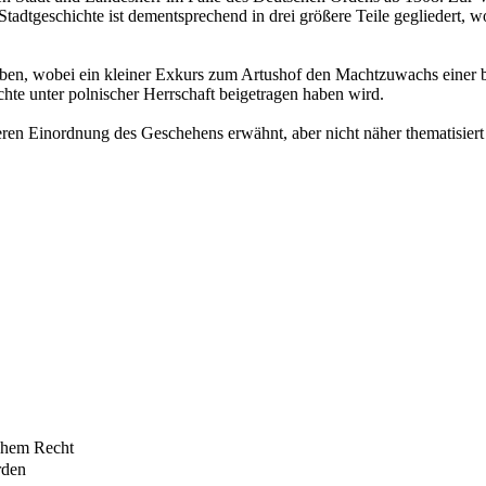
tadtgeschichte ist dementsprechend in drei größere Teile gegliedert, wo
eben, wobei ein kleiner Exkurs zum Artushof den Machtzuwachs einer bü
hte unter polnischer Herrschaft beigetragen haben wird.
eren Einordnung des Geschehens erwähnt, aber nicht näher thematisier
schem Recht
rden