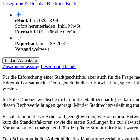
Leseprobe & Details
Blick ins Buch
eBook
für
US$ 18,99
Sofort herunterladen. Inkl. MwSt.
Format:
PDF – für alle Geräte
Paperback
für
US$ 20,99
Versand weltweit
In den Warenkorb
Zusammenfassung
Leseprobe
Details
Für die Erforschung einer Stadtgeschichte, aber auch für die Frage na
Erkenntnisse sammeln. Denn gerade in dieser Entwicklung spiegelt si
wieder.
Im Falle Danzigs wechselte nicht nur der Stadtherr häufig, es kam a
diesen Rechtsverleihungen geprägt. Mit der Stadtrechtsverleihung tra
Es soll dann in dieser Arbeit aufgezeigt werden, wie sich diese En
kurz die Standortfaktoren sowie die ersten Siedlungen bis zur slawisc
Voraussetzungen maßgebend für die spätere Struktur der Stadt waren.
Den Schwerpunkt der Arbeit bildet das Konkurrenzverhältnis zwisch