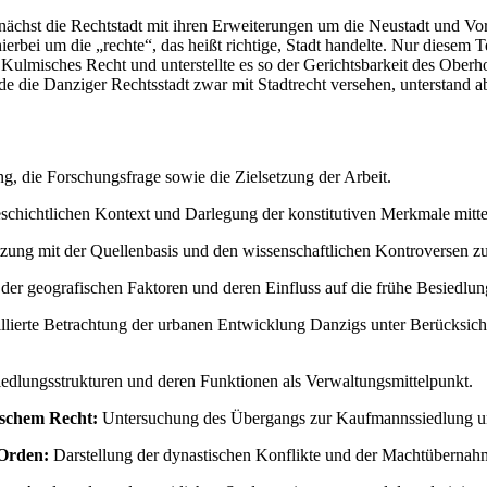
nächst die Rechtstadt mit ihren Erweiterungen um die Neustadt und Vors
hierbei um die „rechte“, das heißt richtige, Stadt handelte. Nur diese
Kulmisches Recht und unterstellte es so der Gerichtsbarkeit des Oberho
de die Danziger Rechtsstadt zwar mit Stadtrecht versehen, unterstand
g, die Forschungsfrage sowie die Zielsetzung der Arbeit.
schichtlichen Kontext und Darlegung der konstitutiven Merkmale mittela
tzung mit der Quellenbasis und den wissenschaftlichen Kontroversen z
der geografischen Faktoren und deren Einfluss auf die frühe Besiedlu
llierte Betrachtung der urbanen Entwicklung Danzigs unter Berücksicht
edlungsstrukturen und deren Funktionen als Verwaltungsmittelpunkt.
tschem Recht:
Untersuchung des Übergangs zur Kaufmannssiedlung un
 Orden:
Darstellung der dynastischen Konflikte und der Machtüberna