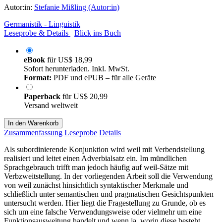
Autor:in:
Stefanie Mißling (Autor:in)
Germanistik - Linguistik
Leseprobe & Details
Blick ins Buch
eBook
für
US$ 18,99
Sofort herunterladen. Inkl. MwSt.
Format:
PDF und ePUB – für alle Geräte
Paperback
für
US$ 20,99
Versand weltweit
In den Warenkorb
Zusammenfassung
Leseprobe
Details
Als subordinierende Konjunktion wird weil mit Verbendstellung
realisiert und leitet einen Adverbialsatz ein. Im mündlichen
Sprachgebrauch trifft man jedoch häufig auf weil-Sätze mit
Verbzweitstellung. In der vorliegenden Arbeit soll die Verwendung
von weil zunächst hinsichtlich syntaktischer Merkmale und
schließlich unter semantischen und pragmatischen Gesichtspunkten
untersucht werden. Hier liegt die Fragestellung zu Grunde, ob es
sich um eine falsche Verwendungsweise oder vielmehr um eine
Funktionsausweitung handelt und wenn ja, worin diese besteht.