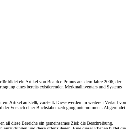
rfür bildet ein Artikel von Beatrice Primus aus dem Jahre 2006, der
tragung eines bereits existierenden Merkmalinventars und Systems
hrem Artikel aufstellt, vorstellt. Diese werden im weiteren Verlauf von
t und der Versuch einer Buchstabenzerlegung unternommen. Abgerundet
en all diese Bereiche ein gemeinsames Ziel: die Beschreibung,
n einzudringen und diese offenzulegen. Eine dieser Ebenen bildet die