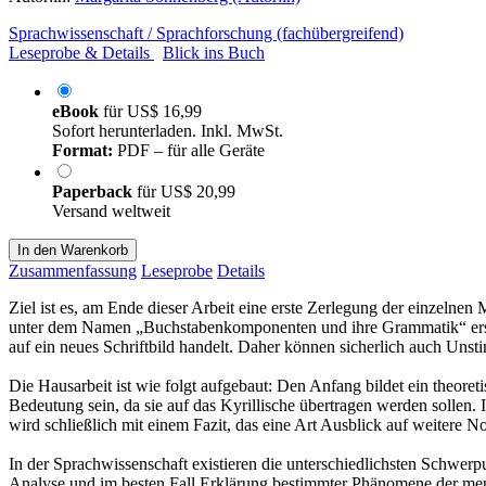
Sprachwissenschaft / Sprachforschung (fachübergreifend)
Leseprobe & Details
Blick ins Buch
eBook
für
US$ 16,99
Sofort herunterladen. Inkl. MwSt.
Format:
PDF – für alle Geräte
Paperback
für
US$ 20,99
Versand weltweit
In den Warenkorb
Zusammenfassung
Leseprobe
Details
Ziel ist es, am Ende dieser Arbeit eine erste Zerlegung der einzelnen
unter dem Namen „Buchstabenkomponenten und ihre Grammatik“ erschie
auf ein neues Schriftbild handelt. Daher können sicherlich auch Unsti
Die Hausarbeit ist wie folgt aufgebaut: Den Anfang bildet ein theoretis
Bedeutung sein, da sie auf das Kyrillische übertragen werden sollen
wird schließlich mit einem Fazit, das eine Art Ausblick auf weitere N
In der Sprachwissenschaft existieren die unterschiedlichsten Schwer
Analyse und im besten Fall Erklärung bestimmter Phänomene der mensc