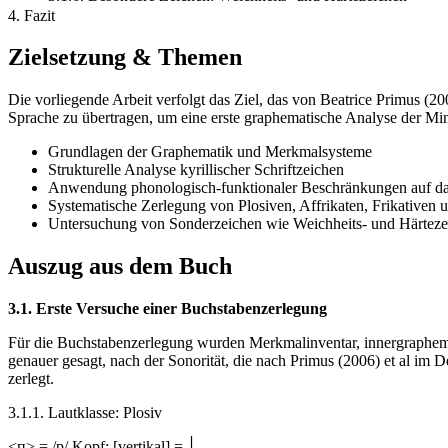
4. Fazit
Zielsetzung & Themen
Die vorliegende Arbeit verfolgt das Ziel, das von Beatrice Primus (2
Sprache zu übertragen, um eine erste graphematische Analyse der Mi
Grundlagen der Graphematik und Merkmalsysteme
Strukturelle Analyse kyrillischer Schriftzeichen
Anwendung phonologisch-funktionaler Beschränkungen auf da
Systematische Zerlegung von Plosiven, Affrikaten, Frikativen
Untersuchung von Sonderzeichen wie Weichheits- und Härteze
Auszug aus dem Buch
3.1. Erste Versuche einer Buchstabenzerlegung
Für die Buchstabenzerlegung wurden Merkmalinventar, innergraphem
genauer gesagt, nach der Sonorität, die nach Primus (2006) et al im 
zerlegt.
3.1.1. Lautklasse: Plosiv
<п> = /p/ Kopf: [vertikal] = ׀