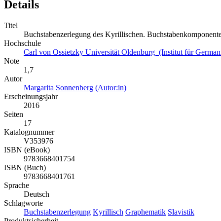
Details
Titel
Buchstabenzerlegung des Kyrillischen. Buchstabenkomponente
Hochschule
Carl von Ossietzky Universität Oldenburg (Institut für Germani
Note
1,7
Autor
Margarita Sonnenberg (Autor:in)
Erscheinungsjahr
2016
Seiten
17
Katalognummer
V353976
ISBN (eBook)
9783668401754
ISBN (Buch)
9783668401761
Sprache
Deutsch
Schlagworte
Buchstabenzerlegung
Kyrillisch
Graphematik
Slavistik
Produktsicherheit