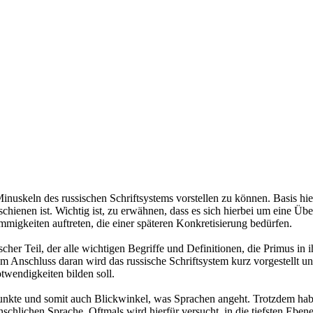
 Minuskeln des russischen Schriftsystems vorstellen zu können. Basis hie
nen ist. Wichtig ist, zu erwähnen, dass es sich hierbei um eine Über
mmigkeiten auftreten, die einer späteren Konkretisierung bedürfen.
cher Teil, der alle wichtigen Begriffe und Definitionen, die Primus in i
. Im Anschluss daran wird das russische Schriftsystem kurz vorgestell
otwendigkeiten bilden soll.
punkte und somit auch Blickwinkel, was Sprachen angeht. Trotzdem hab
hlichen Sprache. Oftmals wird hierfür versucht, in die tiefsten Ebene