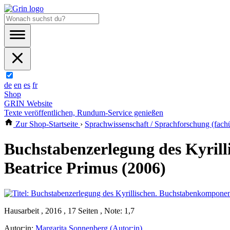
de
en
es
fr
Shop
GRIN Website
Texte veröffentlichen, Rundum-Service genießen
Zur Shop-Startseite
›
Sprachwissenschaft / Sprachforschung (fach
Buchstabenzerlegung des Kyril
Beatrice Primus (2006)
Hausarbeit , 2016 , 17 Seiten , Note: 1,7
Autor:in:
Margarita Sonnenberg (Autor:in)