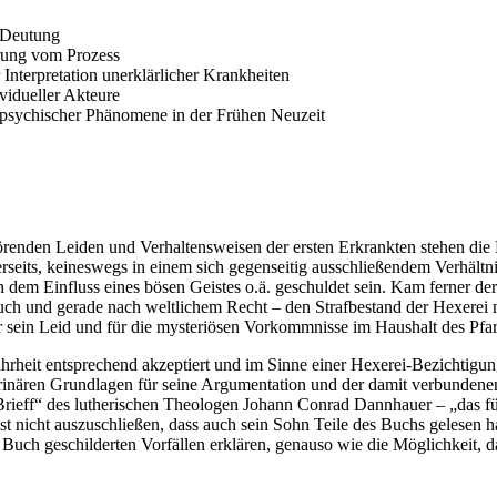
n Deutung
erung vom Prozess
nterpretation unerklärlicher Krankheiten
vidueller Akteure
 psychischer Phänomene in der Frühen Neuzeit
örenden Leiden und Verhaltensweisen der ersten Erkrankten stehen die
erseits, keineswegs in einem sich gegenseitig ausschließendem Verhäl
 dem Einfluss eines bösen Geistes o.ä. geschuldet sein. Kam ferner der
auch und gerade nach weltlichem Recht – den Strafbestand der Hexerei 
r sein Leid und für die mysteriösen Vorkommnisse im Haushalt des Pfar
eit entsprechend akzeptiert und im Sinne einer Hexerei-Bezichtigung 
trinären Grundlagen für seine Argumentation und der damit verbundene
Brieff“ des lutherischen Theologen Johann Conrad Dannhauer – „das f
 ist nicht auszuschließen, dass auch sein Sohn Teile des Buchs geles
h geschilderten Vorfällen erklären, genauso wie die Möglichkeit, da