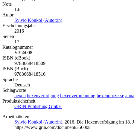
Note
1,6
Autor
Sylvio Konkol (Autor:in)
Erscheinungsjahr
2016
Seiten
17
Katalognummer
V356008
ISBN (eBook)
9783668418509
ISBN (Buch)
9783668418516
Sprache
Deutsch
Schlagworte
hexen
hexenverfolgung
hexenverbrennung
hexenprozesse
anna
Produktsicherheit
GRIN Publishing GmbH
Arbeit zitieren
Sylvio Konkol (Autor:in)
, 2016, Die Hexenverfolgung im 18. 
https://www.grin.com/document/356008