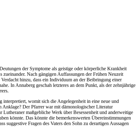
 Deutungen der Symptome als geistige oder körperliche Krankheit
tnis zueinander. Nach gängigen Auffassungen der Frühen Neuzeit
 Verdacht hinzu, dass ein Individuum an der Beibringung einer
nahe. In Annaberg geschah letzteres an dem Punkt, als der zehnjährige
rers.
interpretiert, womit sich die Angelegenheit in eine neue und
n Anklage? Der Pfarrer war mit dämonologischer Literatur
ür Lutheraner maßgebliche Werk über Besessenheit und anderweitige
en haben könnte. Das könnte die bemerkenswerten Übereinstimmungen
ss suggestive Fragen des Vaters den Sohn zu derartigen Aussagen