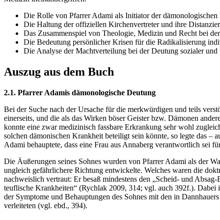
Die Rolle von Pfarrer Adami als Initiator der dämonologische
Die Haltung der offiziellen Kirchenvertreter und ihre Distanzi
Das Zusammenspiel von Theologie, Medizin und Recht bei der I
Die Bedeutung persönlicher Krisen für die Radikalisierung indi
Die Analyse der Machtverteilung bei der Deutung sozialer und
Auszug aus dem Buch
2.1. Pfarrer Adamis dämonologische Deutung
Bei der Suche nach der Ursache für die merkwürdigen und teils verst
einerseits, und die als das Wirken böser Geister bzw. Dämonen ander
konnte eine zwar medizinisch fassbare Erkrankung sehr wohl zugleich
solchen dämonischen Krankheit beteiligt sein könnte, so legte das – 
Adami behauptete, dass eine Frau aus Annaberg verantwortlich sei fü
Die Äußerungen seines Sohnes wurden von Pfarrer Adami als der Wahrh
ungleich gefährlichere Richtung entwickelte. Welches waren die dok
nachweislich vertraut: Er besaß mindestens den „Scheid- und Absag-
teuflische Krankheiten“ (Rychlak 2009, 314; vgl. auch 392f.). Dabei
der Symptome und Behauptungen des Sohnes mit den in Dannhauers Buc
verleiteten (vgl. ebd., 394).