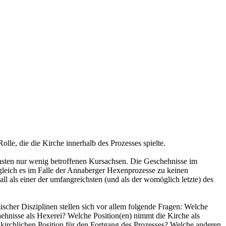
le, die die Kirche innerhalb des Prozesses spielte.
nsten nur wenig betroffenen Kursachsen. Die Geschehnisse im
leich es im Falle der Annaberger Hexenprozesse zu keinen
l als einer der umfangreichsten (und als der womöglich letzte) des
ischer Disziplinen stellen sich vor allem folgende Fragen: Welche
schehnisse als Hexerei? Welche Position(en) nimmt die Kirche als
kirchlichen Position für den Fortgang des Prozesses? Welche anderen