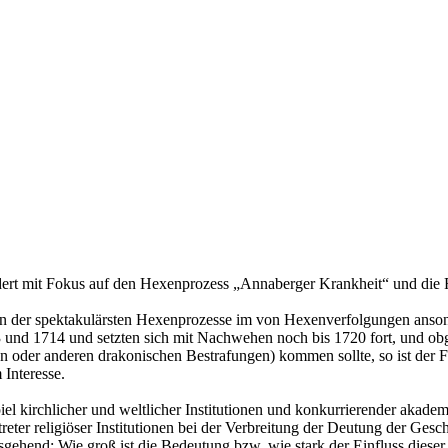
ert mit Fokus auf den Hexenprozess „Annaberger Krankheit“ und die Rol
en der spektakulärsten Hexenprozesse im von Hexenverfolgungen anso
 und 1714 und setzten sich mit Nachwehen noch bis 1720 fort, und obg
oder anderen drakonischen Bestrafungen) kommen sollte, so ist der Fal
Interesse.
l kirchlicher und weltlicher Institutionen und konkurrierender akadem
rtreter religiöser Institutionen bei der Verbreitung der Deutung der Ge
hend: Wie groß ist die Bedeutung bzw. wie stark der Einfluss dieser 