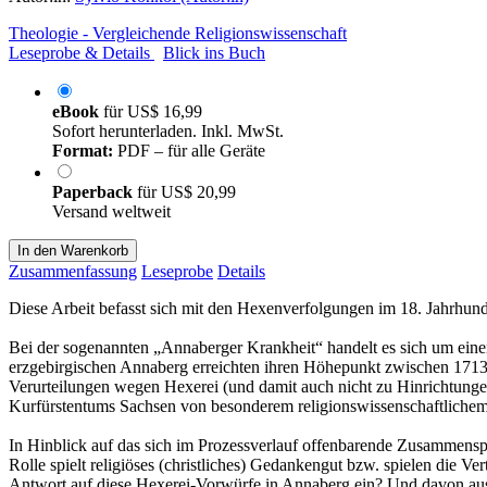
Theologie - Vergleichende Religionswissenschaft
Leseprobe & Details
Blick ins Buch
eBook
für
US$ 16,99
Sofort herunterladen. Inkl. MwSt.
Format:
PDF – für alle Geräte
Paperback
für
US$ 20,99
Versand weltweit
In den Warenkorb
Zusammenfassung
Leseprobe
Details
Diese Arbeit befasst sich mit den Hexenverfolgungen im 18. Jahrhund
Bei der sogenannten „Annaberger Krankheit“ handelt es sich um ein
erzgebirgischen Annaberg erreichten ihren Höhepunkt zwischen 1713
Verurteilungen wegen Hexerei (und damit auch nicht zu Hinrichtungen 
Kurfürstentums Sachsen von besonderem religionswissenschaftlichem 
In Hinblick auf das sich im Prozessverlauf offenbarende Zusammenspie
Rolle spielt religiöses (christliches) Gedankengut bzw. spielen die Ve
Antwort auf diese Hexerei-Vorwürfe in Annaberg ein? Und davon ausge