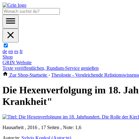
de
en
es
fr
Shop
GRIN Website
Texte veröffentlichen, Rundum-Service genießen
Zur Shop-Startseite
›
Theologie - Vergleichende Religionswissens
Die Hexenverfolgung im 18. Jah
Krankheit"
Hausarbeit , 2016 , 17 Seiten , Note: 1,6
Autor:in:
Sylvio Konkol (Autor:in)