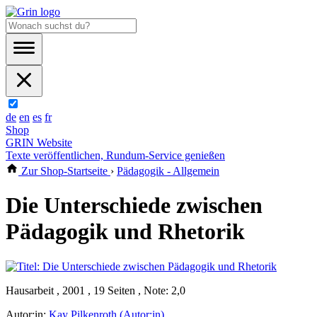
de
en
es
fr
Shop
GRIN Website
Texte veröffentlichen, Rundum-Service genießen
Zur Shop-Startseite
›
Pädagogik - Allgemein
Die Unterschiede zwischen
Pädagogik und Rhetorik
Hausarbeit , 2001 , 19 Seiten , Note: 2,0
Autor:in:
Kay Pilkenroth (Autor:in)