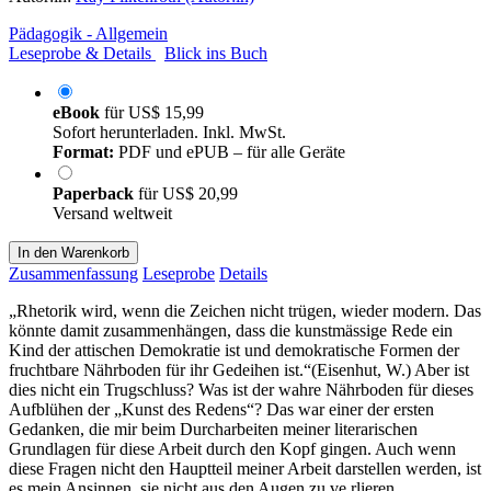
Pädagogik - Allgemein
Leseprobe & Details
Blick ins Buch
eBook
für
US$ 15,99
Sofort herunterladen. Inkl. MwSt.
Format:
PDF und ePUB – für alle Geräte
Paperback
für
US$ 20,99
Versand weltweit
In den Warenkorb
Zusammenfassung
Leseprobe
Details
„Rhetorik wird, wenn die Zeichen nicht trügen, wieder modern. Das
könnte damit zusammenhängen, dass die kunstmässige Rede ein
Kind der attischen Demokratie ist und demokratische Formen der
fruchtbare Nährboden für ihr Gedeihen ist.“(Eisenhut, W.) Aber ist
dies nicht ein Trugschluss? Was ist der wahre Nährboden für dieses
Aufblühen der „Kunst des Redens“? Das war einer der ersten
Gedanken, die mir beim Durcharbeiten meiner literarischen
Grundlagen für diese Arbeit durch den Kopf gingen. Auch wenn
diese Fragen nicht den Hauptteil meiner Arbeit darstellen werden, ist
es mein Ansinnen, sie nicht aus den Augen zu ve rlieren.