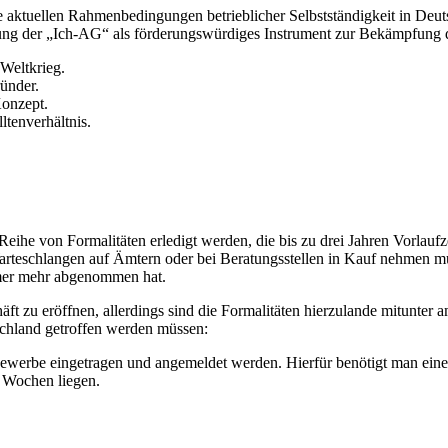
ie aktuellen Rahmenbedingungen betrieblicher Selbstständigkeit in Deu
ng der „Ich-AG“ als förderungswürdiges Instrument zur Bekämpfung der
Weltkrieg.
ünder.
Konzept.
ltenverhältnis.
ihe von Formalitäten erledigt werden, die bis zu drei Jahren Vorlaufze
eschlangen auf Ämtern oder bei Beratungsstellen in Kauf nehmen muss.
mmer mehr abgenommen hat.
t zu eröffnen, allerdings sind die Formalitäten hierzulande mitunter a
chland getroffen werden müssen:
ewerbe eingetragen und angemeldet werden. Hierfür benötigt man eine
s Wochen liegen.