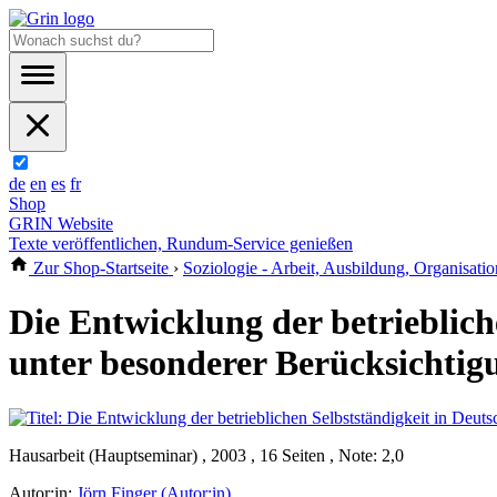
de
en
es
fr
Shop
GRIN Website
Texte veröffentlichen, Rundum-Service genießen
Zur Shop-Startseite
›
Soziologie - Arbeit, Ausbildung, Organisatio
Die Entwicklung der betrieblich
unter besonderer Berücksichtig
Hausarbeit (Hauptseminar) , 2003 , 16 Seiten , Note: 2,0
Autor:in:
Jörn Finger (Autor:in)