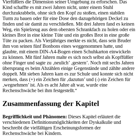
Vierfüßlers die Dimension seiner Umgebung zu erforschen. Das
Kind schaffte es mit zwei Jahren nicht, unter einem Stuhl
durchzukrabbeln, ohne sich den Kopf zu stoßen, einen stabilen
Turm zu bauen oder für eine Dose den dazugehörigen Deckel zu
finden und sie damit zu verschließen. Mit drei Jahren fand es keinen
Weg, ein Spielzeug aus dem obersten Schrankfach zu holen oder ein
kleines Brot in eine kleine Tüte und ein großes Brot in eine große
Tüte zu packen. Als Vierjähriges merkte es nicht, dass sein Bruder
ihm von seinen fünf Bonbons eines weggenommen hatte, und
glaubte, mit einem DIN-A4-Bogen einen Schuhkarton einwickeln
zu können. Mit fünf Jahren malte es sich noch selbst als Kopffüßler
ohne Finger und sagte zu ‚neulich’ ‚gestern’. Noch mit sechs Jahren
übersprang es beim Abzählen einige Gegenstände und zählte andere
doppelt. Mit sieben Jahren kam es zur Schule und konnte sich nicht
merken, dass (+) ein Zeichen für ‚dazutun’ und (-) ein Zeichen für
‚wegnehmen’ ist. Als es acht Jahre alt war, wurde eine
Rechenschwäche bei ihm festgestellt.“
Zusammenfassung der Kapitel
Begrifflichkeit und Phänomen:
Dieses Kapitel erläutert die
verschiedenen Definitionsmöglichkeiten der Dyskalkulie und
beschreibt die vielfältigen Erscheinungsformen der
Rechenschwäche bei Kindern.