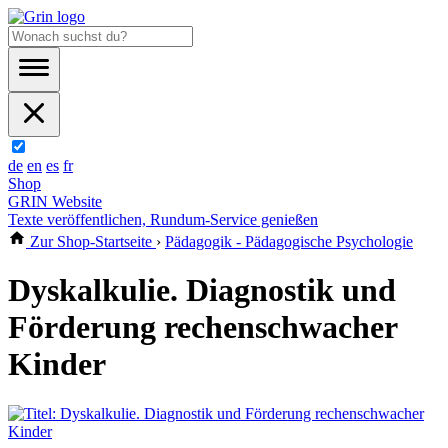
de
en
es
fr
Shop
GRIN Website
Texte veröffentlichen, Rundum-Service genießen
Zur Shop-Startseite
›
Pädagogik - Pädagogische Psychologie
Dyskalkulie. Diagnostik und
Förderung rechenschwacher
Kinder