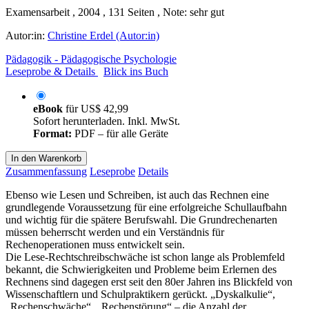
Examensarbeit , 2004 , 131 Seiten , Note: sehr gut
Autor:in:
Christine Erdel (Autor:in)
Pädagogik - Pädagogische Psychologie
Leseprobe & Details
Blick ins Buch
eBook
für
US$ 42,99
Sofort herunterladen. Inkl. MwSt.
Format:
PDF – für alle Geräte
In den Warenkorb
Zusammenfassung
Leseprobe
Details
Ebenso wie Lesen und Schreiben, ist auch das Rechnen eine
grundlegende Voraussetzung für eine erfolgreiche Schullaufbahn
und wichtig für die spätere Berufswahl. Die Grundrechenarten
müssen beherrscht werden und ein Verständnis für
Rechenoperationen muss entwickelt sein.
Die Lese-Rechtschreibschwäche ist schon lange als Problemfeld
bekannt, die Schwierigkeiten und Probleme beim Erlernen des
Rechnens sind dagegen erst seit den 80er Jahren ins Blickfeld von
Wissenschaftlern und Schulpraktikern gerückt. „Dyskalkulie“,
„Rechenschwäche“, „Rechenstörung“ – die Anzahl der