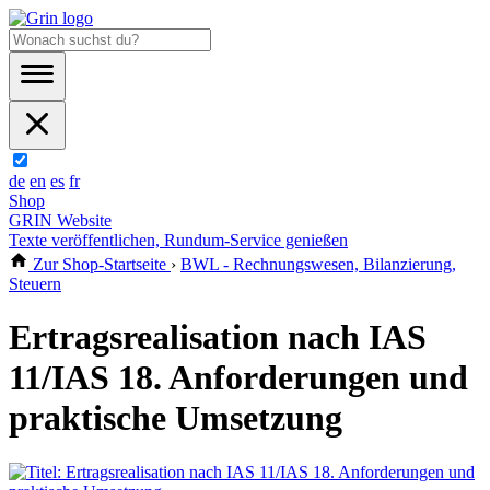
de
en
es
fr
Shop
GRIN Website
Texte veröffentlichen, Rundum-Service genießen
Zur Shop-Startseite
›
BWL - Rechnungswesen, Bilanzierung,
Steuern
Ertragsrealisation nach IAS
11/IAS 18. Anforderungen und
praktische Umsetzung