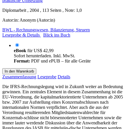
Diplomarbeit , 2004 , 113 Seiten , Note: 1,0
Autor:in:
Anonym (Autor:in)
BWL - Rechnungswesen, Bilanzierung, Steuern
Leseprobe & Details
Blick ins Buch
eBook
für
US$ 42,99
Sofort herunterladen. Inkl. MwSt.
Format:
PDF und ePUB – für alle Geräte
In den Warenkorb
Zusammenfassung
Leseprobe
Details
Die IFRS-Rechnungslegung wird in Zukunft weiter an Bedeutung
gewinnen. Ein zentrales Element in diesem Zusammenhang ist die
EU-Verordnung, die kapitalmarktorientierte Unternehmen ab 2005
bzw. 2007 zur Aufstellung eines Konzernabschlusses nach
internationalen Normen verpflichtet. Aber auch die aus der
Verordnung resultierenden Mitgliedstaatenwahlrechte für
Konzernab-schlüsse nicht börsennotierter Unternehmen sowie die
immer lauter werdende Diskussion über die Anwendbarkeit der
Regelungen des IASB für mittelstän-dische Unternehmen werden