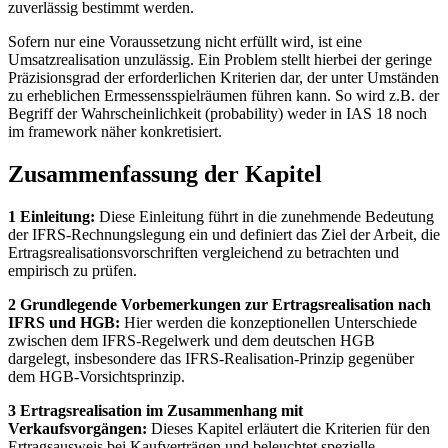
zuverlässig bestimmt werden.
Sofern nur eine Voraussetzung nicht erfüllt wird, ist eine
Umsatzrealisation unzulässig. Ein Problem stellt hierbei der geringe
Präzisionsgrad der erforderlichen Kriterien dar, der unter Umständen
zu erheblichen Ermessensspielräumen führen kann. So wird z.B. der
Begriff der Wahrscheinlichkeit (probability) weder in IAS 18 noch
im framework näher konkretisiert.
Zusammenfassung der Kapitel
1 Einleitung:
Diese Einleitung führt in die zunehmende Bedeutung
der IFRS-Rechnungslegung ein und definiert das Ziel der Arbeit, die
Ertragsrealisationsvorschriften vergleichend zu betrachten und
empirisch zu prüfen.
2 Grundlegende Vorbemerkungen zur Ertragsrealisation nach
IFRS und HGB:
Hier werden die konzeptionellen Unterschiede
zwischen dem IFRS-Regelwerk und dem deutschen HGB
dargelegt, insbesondere das IFRS-Realisation-Prinzip gegenüber
dem HGB-Vorsichtsprinzip.
3 Ertragsrealisation im Zusammenhang mit
Verkaufsvorgängen:
Dieses Kapitel erläutert die Kriterien für den
Ertragsausweis bei Kaufverträgen und beleuchtet spezielle