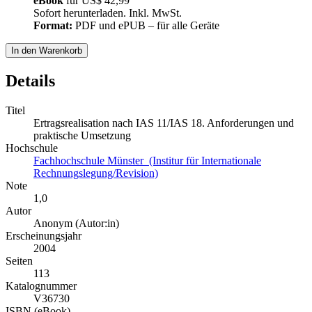
eBook
für
US$ 42,99
Sofort herunterladen. Inkl. MwSt.
Format:
PDF und ePUB – für alle Geräte
In den Warenkorb
Details
Titel
Ertragsrealisation nach IAS 11/IAS 18. Anforderungen und
praktische Umsetzung
Hochschule
Fachhochschule Münster (Institur für Internationale
Rechnungslegung/Revision)
Note
1,0
Autor
Anonym (Autor:in)
Erscheinungsjahr
2004
Seiten
113
Katalognummer
V36730
ISBN (eBook)