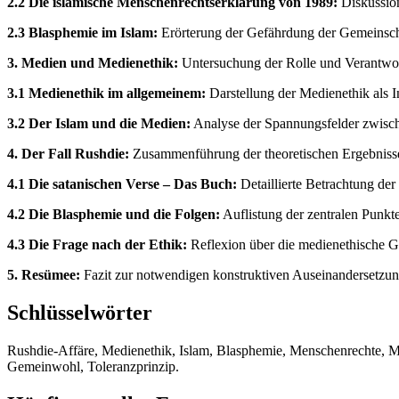
2.2 Die islamische Menschenrechtserklärung von 1989:
Diskussion
2.3 Blasphemie im Islam:
Erörterung der Gefährdung der Gemeinsch
3. Medien und Medienethik:
Untersuchung der Rolle und Verantwo
3.1 Medienethik im allgemeinem:
Darstellung der Medienethik als 
3.2 Der Islam und die Medien:
Analyse der Spannungsfelder zwische
4. Der Fall Rushdie:
Zusammenführung der theoretischen Ergebnisse
4.1 Die satanischen Verse – Das Buch:
Detaillierte Betrachtung d
4.2 Die Blasphemie und die Folgen:
Auflistung der zentralen Punkt
4.3 Die Frage nach der Ethik:
Reflexion über die medienethische Gr
5. Resümee:
Fazit zur notwendigen konstruktiven Auseinandersetzun
Schlüsselwörter
Rushdie-Affäre, Medienethik, Islam, Blasphemie, Menschenrechte, Mei
Gemeinwohl, Toleranzprinzip.