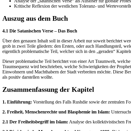
Analyse der „satanischen Verse“ als Auslöser für globale Protes
Kritische Reflexion der westlichen Toleranz- und Wertevorstel
Auszug aus dem Buch
4.1 Die Satanischen Verse – Das Buch
Über den genauen Inhalt soll in dieser Arbeit nur soweit berichtet w
grob in zwei Teile gliedern: den Ersten, oder auch Handlungsteil, we
eigentlich problematische Teil, welcher sich in den „geraden“ Kapitel
Dieser problematische Teil berichtet von einer Art Traumwelt, welche
Traumsequenz wird beschrieben, welche Schwierigkeiten der Prophet M
Einwohnern und Machthabern der Stadt verbreiten möchte. Diese Besc
als positiv darstellen wollte.
Zusammenfassung der Kapitel
1. Einführung:
Vorstellung des Falls Rushdie sowie der zentralen F
2. Freiheit, Menschenrechte und Blasphemie im Islam:
Untersuchu
2.1 Der Freiheitsbegriff im Islam:
Analyse des kollektivistischen Fr