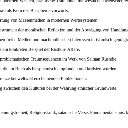
 über den Versuch, islamische Traditionen mit westlichen Menschenrec
aft als Kern des Blasphemievorwurfs.
rtung von Massenmedien in modernen Wertesystemen.
Instrument der moralischen Reflexion und der Abwägung von Handlungs
n freien Medien und machtpolitischen Interessen in islamisch geprägte
 am konkreten Beispiel der Rushdie-Affäre.
er problematischen Traumsequenzen im Werk von Salman Rushdie.
e, die im Buch als blasphemisch empfunden und kritisiert wurden.
enze bei weltweit erscheinenden Publikationen.
g zwischen den Kulturen bei der Wahrung ethischer Grundwerte.
nungsfreiheit, Religionskritik, satanische Verse, Fundamentalismus, k