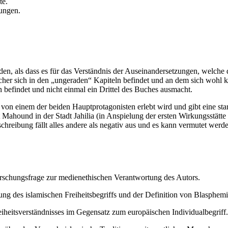
te.
lungen.
erden, als dass es für das Verständnis der Auseinandersetzungen, welch
lcher sich in den „ungeraden“ Kapiteln befindet und an dem sich wohl k
n befindet und nicht einmal ein Drittel des Buches ausmacht.
 von einem der beiden Hauptprotagonisten erlebt wird und gibt eine sta
ahound in der Stadt Jahilia (in Anspielung der ersten Wirkungsstätte 
hreibung fällt alles andere als negativ aus und es kann vermutet we
orschungsfrage zur medienethischen Verantwortung des Autors.
ng des islamischen Freiheitsbegriffs und der Definition von Blasphem
eiheitsverständnisses im Gegensatz zum europäischen Individualbegriff.