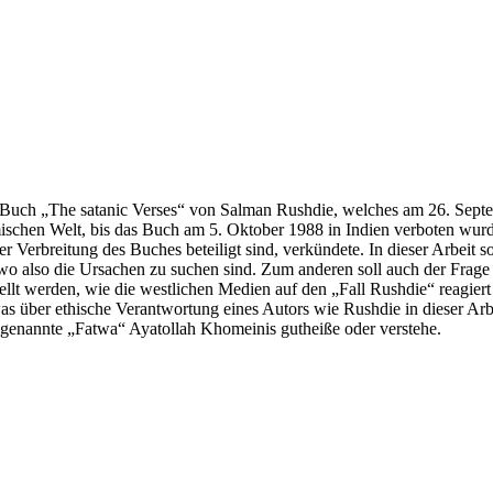
as Buch „The satanic Verses“ von Salman Rushdie, welches am 26. Sept
amischen Welt, bis das Buch am 5. Oktober 1988 in Indien verboten w
 der Verbreitung des Buches beteiligt sind, verkündete. In dieser Arbe
f, wo also die Ursachen zu suchen sind. Zum anderen soll auch der Fr
estellt werden, wie die westlichen Medien auf den „Fall Rushdie“ reagie
as über ethische Verantwortung eines Autors wie Rushdie in dieser Arb
sogenannte „Fatwa“ Ayatollah Khomeinis gutheiße oder verstehe.