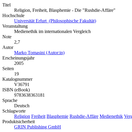
Titel
Religion, Freiheit, Blasphemie - Die "Rushdie-Affäre"
Hochschule
Universität Erfurt (Philosophische Fakultät)
Veranstaltung
Medienethik im internationalen Vergleich
Note
2,7
Autor
Marko Tomasini (Autor:in)
Erscheinungsjahr
2005
Seiten
19
Katalognummer
V36791
ISBN (eBook)
9783638363181
Sprache
Deutsch
Schlagworte
Religion
Freiheit
Blasphemie
Rushdie-Affäre
Medienethik
Verg
Produktsicherheit
GRIN Publishing GmbH