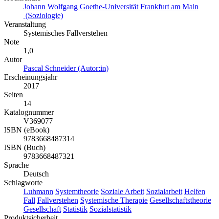
Johann Wolfgang Goethe-Universität Frankfurt am Main
(Soziologie)
Veranstaltung
Systemisches Fallverstehen
Note
1,0
Autor
Pascal Schneider (Autor:in)
Erscheinungsjahr
2017
Seiten
14
Katalognummer
V369077
ISBN (eBook)
9783668487314
ISBN (Buch)
9783668487321
Sprache
Deutsch
Schlagworte
Luhmann
Systemtheorie
Soziale Arbeit
Sozialarbeit
Helfen
Fall
Fallverstehen
Systemische Therapie
Gesellschaftstheorie
Gesellschaft
Statistik
Sozialstatistik
Produktsicherheit