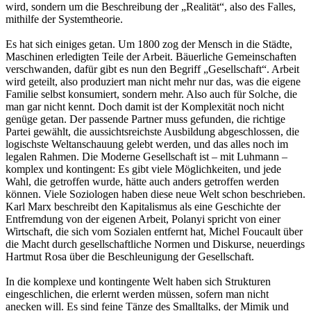
wird, sondern um die Beschreibung der „Realität“, also des Falles,
mithilfe der Systemtheorie.
Es hat sich einiges getan. Um 1800 zog der Mensch in die Städte,
Maschinen erledigten Teile der Arbeit. Bäuerliche Gemeinschaften
verschwanden, dafür gibt es nun den Begriff „Gesellschaft“. Arbeit
wird geteilt, also produziert man nicht mehr nur das, was die eigene
Familie selbst konsumiert, sondern mehr. Also auch für Solche, die
man gar nicht kennt. Doch damit ist der Komplexität noch nicht
genüge getan. Der passende Partner muss gefunden, die richtige
Partei gewählt, die aussichtsreichste Ausbildung abgeschlossen, die
logischste Weltanschauung gelebt werden, und das alles noch im
legalen Rahmen. Die Moderne Gesellschaft ist – mit Luhmann –
komplex und kontingent: Es gibt viele Möglichkeiten, und jede
Wahl, die getroffen wurde, hätte auch anders getroffen werden
können. Viele Soziologen haben diese neue Welt schon beschrieben.
Karl Marx beschreibt den Kapitalismus als eine Geschichte der
Entfremdung von der eigenen Arbeit, Polanyi spricht von einer
Wirtschaft, die sich vom Sozialen entfernt hat, Michel Foucault über
die Macht durch gesellschaftliche Normen und Diskurse, neuerdings
Hartmut Rosa über die Beschleunigung der Gesellschaft.
In die komplexe und kontingente Welt haben sich Strukturen
eingeschlichen, die erlernt werden müssen, sofern man nicht
anecken will. Es sind feine Tänze des Smalltalks, der Mimik und