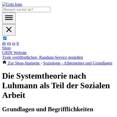
de
en
es
fr
Shop
GRIN Website
Texte veröffentlichen, Rundum-Service genießen
Zur Shop-Startseite
›
Soziologie - Allgemeines und Grundlagen
Die Systemtheorie nach
Luhmann als Teil der Sozialen
Arbeit
Grundlagen und Begrifflichkeiten