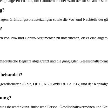
Kapitalgesellschaften, um Gründern bei der Wahl der für sie am besten
ng?
ragen, Gründungsvoraussetzungen sowie die Vor- und Nachteile der gä
t?
eich von Pro- und Contra-Argumenten zu untersuchen, ob es eine allgem
er theoretische Begriffe abgegrenzt und die gängigsten Gesellschaft
 behandelt?
ersonengesellschaften (GbR, OHG, KG, GmbH & Co. KG) und der Kapita
chung?
tungsbeschränkung, juristische Person, Gesellschaftsvermögen und G