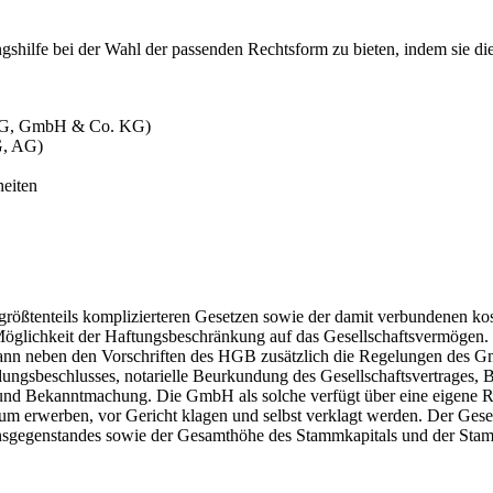
ngshilfe bei der Wahl der passenden Rechtsform zu bieten, indem sie d
 KG, GmbH & Co. KG)
G, AG)
heiten
 größtenteils komplizierteren Gesetzen sowie der damit verbundenen ko
Möglichkeit der Haftungsbeschränkung auf das Gesellschaftsvermögen. Di
ann neben den Vorschriften des HGB zusätzlich die Regelungen des Gm
ndungsbeschlusses, notarielle Beurkundung des Gesellschaftsvertrages
d Bekanntmachung. Die GmbH als solche verfügt über eine eigene Rech
um erwerben, vor Gericht klagen und selbst verklagt werden. Der Gese
ensgegenstandes sowie der Gesamthöhe des Stammkapitals und der St