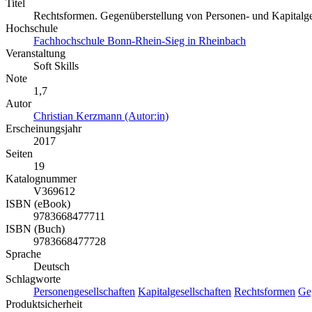
Titel
Rechtsformen. Gegenüberstellung von Personen- und Kapitalge
Hochschule
Fachhochschule Bonn-Rhein-Sieg in Rheinbach
Veranstaltung
Soft Skills
Note
1,7
Autor
Christian Kerzmann (Autor:in)
Erscheinungsjahr
2017
Seiten
19
Katalognummer
V369612
ISBN (eBook)
9783668477711
ISBN (Buch)
9783668477728
Sprache
Deutsch
Schlagworte
Personengesellschaften
Kapitalgesellschaften
Rechtsformen
Ge
Produktsicherheit