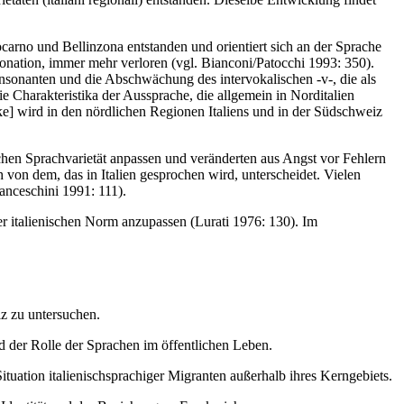
carno und Bellinzona entstanden und orientiert sich an der Sprache
ntonation, immer mehr verloren (vgl. Bianconi/Patocchi 1993: 350).
sonanten und die Abschwächung des intervokalischen -v-, die als
e Charakteristika der Aussprache, die allgemein in Norditalien
ke] wird in den nördlichen Regionen Italiens und in der Südschweiz
schen Sprachvarietät anpassen und veränderten aus Angst vor Fehlern
ch von dem, das in Italien gesprochen wird, unterscheidet. Vielen
Franceschini 1991: 111).
er italienischen Norm anzupassen (Lurati 1976: 130). Im
iz zu untersuchen.
 der Rolle der Sprachen im öffentlichen Leben.
tuation italienischsprachiger Migranten außerhalb ihres Kerngebiets.