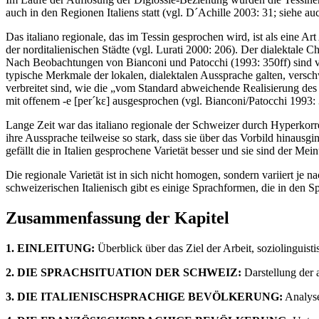
auch in den Regionen Italiens statt (vgl. D´Achille 2003: 31; siehe auc
Das italiano regionale, das im Tessin gesprochen wird, ist als eine 
der norditalienischen Städte (vgl. Lurati 2000: 206). Der dialektale 
Nach Beobachtungen von Bianconi und Patocchi (1993: 350ff) sind v
typische Merkmale der lokalen, dialektalen Aussprache galten, verschw
verbreitet sind, wie die „vom Standard abweichende Realisierung des 
mit offenem -e [per´kε] ausgesprochen (vgl. Bianconi/Patocchi 1993: 
Lange Zeit war das italiano regionale der Schweizer durch Hyperkorre
ihre Aussprache teilweise so stark, dass sie über das Vorbild hinausgin
gefällt die in Italien gesprochene Varietät besser und sie sind der Mein
Die regionale Varietät ist in sich nicht homogen, sondern variiert j
schweizerischen Italienisch gibt es einige Sprachformen, die in den S
Zusammenfassung der Kapitel
1. EINLEITUNG:
Überblick über das Ziel der Arbeit, soziolinguist
2. DIE SPRACHSITUATION DER SCHWEIZ:
Darstellung der 
3. DIE ITALIENISCHSPRACHIGE BEVÖLKERUNG:
Analyse