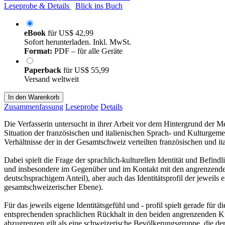
Leseprobe & Details
Blick ins Buch
eBook
für
US$ 42,99
Sofort herunterladen. Inkl. MwSt.
Format:
PDF – für alle Geräte
Paperback
für
US$ 55,99
Versand weltweit
In den Warenkorb
Zusammenfassung
Leseprobe
Details
Die Verfasserin untersucht in ihrer Arbeit vor dem Hintergrund der Meh
Situation der französischen und italienischen Sprach- und Kulturgeme
Verhältnisse der in der Gesamtschweiz verteilten französischen und i
Dabei spielt die Frage der sprachlich-kulturellen Identität und Befi
und insbesondere im Gegenüber und im Kontakt mit den angrenzende
deutschsprachigem Anteil), aber auch das Identitätsprofil der jeweils
gesamtschweizerischer Ebene).
Für das jeweils eigene Identitätsgefühl und - profil spielt gerade für
entsprechenden sprachlichen Rückhalt in den beiden angrenzenden Kul
abzugrenzen gilt als eine schweizerische Bevölkerungsgruppe, die der