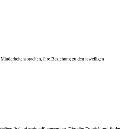
ls Minderheitensprachen, ihre Beziehung zu den jeweiligen
äten (italiani regionali) entstanden. Dieselbe Entwicklung findet