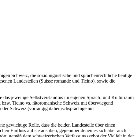
achigen Schweiz, die soziolinguistische und sprachenrechtliche heutige
iesenen Landesteilen (Suisse romande und Ticino), sowie die
wie das jeweilige Selbstverständnis im eigenen Sprach- und Kulturraum
 bzw. Ticino vs. rätoromanische Schweiz mit überwiegend
n der Schweiz (vorrangig italienischsprachige auf
eine gewichtige Rolle, dass die beiden Landesteile über einen
chen Einfluss auf sie ausüben, gegenüber denen es sich aber auch
uhört, gemäß dem schweizerischen Verfassungsgebot der Vielfalt in der