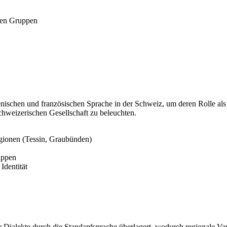
igen Gruppen
lienischen und französischen Sprache in der Schweiz, um deren Rolle a
hweizerischen Gesellschaft zu beleuchten.
egionen (Tessin, Graubünden)
uppen
Identität
ialekte durch die Standardsprache überlagert, wodurch regionale Variet