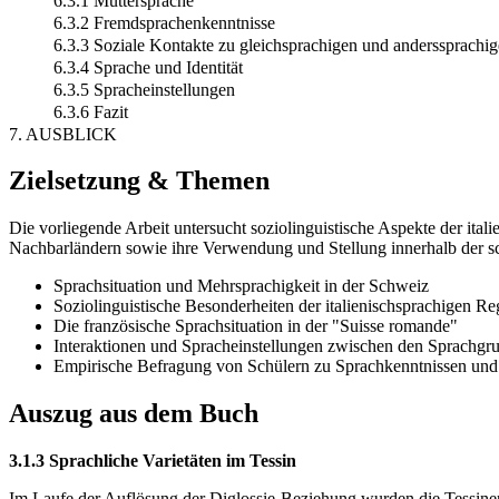
6.3.1 Muttersprache
6.3.2 Fremdsprachenkenntnisse
6.3.3 Soziale Kontakte zu gleichsprachigen und anderssprach
6.3.4 Sprache und Identität
6.3.5 Spracheinstellungen
6.3.6 Fazit
7. AUSBLICK
Zielsetzung & Themen
Die vorliegende Arbeit untersucht soziolinguistische Aspekte der ita
Nachbarländern sowie ihre Verwendung und Stellung innerhalb der sc
Sprachsituation und Mehrsprachigkeit in der Schweiz
Soziolinguistische Besonderheiten der italienischsprachigen R
Die französische Sprachsituation in der "Suisse romande"
Interaktionen und Spracheinstellungen zwischen den Sprachgr
Empirische Befragung von Schülern zu Sprachkenntnissen und 
Auszug aus dem Buch
3.1.3 Sprachliche Varietäten im Tessin
Im Laufe der Auflösung der Diglossie-Beziehung wurden die Tessiner D