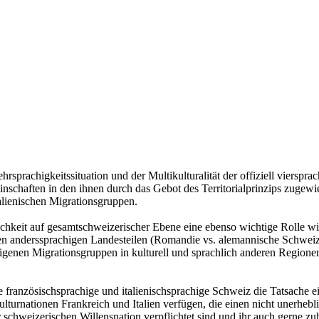
rsprachigkeitssituation und der Multikulturalität der offiziell vierspr
inschaften in den ihnen durch das Gebot des Territorialprinzips zugew
talienischen Migrationsgruppen.
ndlichkeit auf gesamtschweizerischer Ebene eine ebenso wichtige Rolle 
n anderssprachigen Landesteilen (Romandie vs. alemannische Schweiz
 eigenen Migrationsgruppen in kulturell und sprachlich anderen Regione
 die französischsprachige und italienischsprachige Schweiz die Tatsache 
turnationen Frankreich und Italien verfügen, die einen nicht unerhebli
 schweizerischen Willensnation verpflichtet sind und ihr auch gerne z