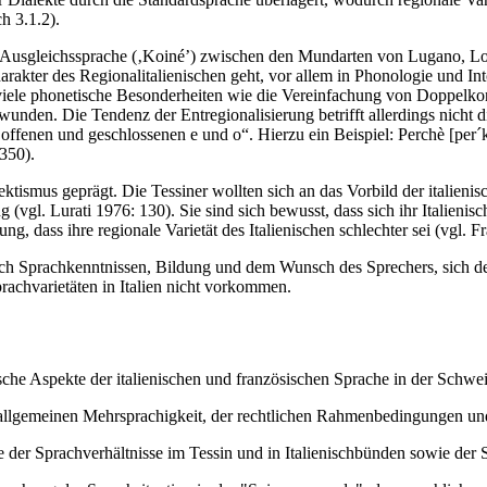
h 3.1.2).
Art Ausgleichssprache (‚Koiné’) zwischen den Mundarten von Lugano, Lo
Charakter des Regionalitalienischen geht, vor allem in Phonologie und I
iele phonetische Besonderheiten wie die Vereinfachung von Doppelkon
unden. Die Tendenz der Entregionalisierung betrifft allerdings nicht di
offenen und geschlossenen e und o“. Hierzu ein Beispiel: Perchè [per´
350).
ktismus geprägt. Die Tessiner wollten sich an das Vorbild der italieni
g (vgl. Lurati 1976: 130). Sie sind sich bewusst, dass sich ihr Italienis
ung, dass ihre regionale Varietät des Italienischen schlechter sei (vgl. 
e nach Sprachkenntnissen, Bildung und dem Wunsch des Sprechers, sich d
prachvarietäten in Italien nicht vorkommen.
ische Aspekte der italienischen und französischen Sprache in der Schwe
allgemeinen Mehrsprachigkeit, der rechtlichen Rahmenbedingungen und
 der Sprachverhältnisse im Tessin und in Italienischbünden sowie der Si