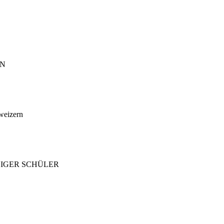
EN
hweizern
HIGER SCHÜLER