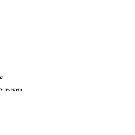
iz
n Schweizern