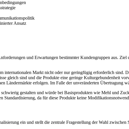
menbedingungen
strategie
mmunikationspolitik
nierter Ansatz
en Anforderungen und Erwartungen bestimmter Kundengruppen aus. Ziel d
internationalen Markt nicht oder nur geringfügig erforderlich sind. D
isse gleich sind und die Produkte eine geringe Kulturgebundenheit vor
hen Ländermärkte erfolgen. Im Falle der unveränderten Übertragung wäre
ehr schwierig gestalten und würde bei Basisprodukten wie Mehl und Z
n Standardisierung, da für diese Produkte keine Modifikationsnotwendi
nalisierung ein und stellt die zentrale Fragestellung der Wahl zwischen