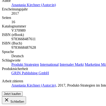
Autor
Anastasia Kirchner (Autor:in)
Erscheinungsjahr
2017
Seiten
16
Katalognummer
V370989
ISBN (eBook)
9783668487611
ISBN (Buch)
9783668487628
Sprache
Deutsch
Schlagworte
Produkt Strategien
International
Internaler Markt
Marketing Mi
Produktsicherheit
GRIN Publishing GmbH
Arbeit zitieren
Anastasia Kirchner (Autor:in)
, 2017, Produkt-Strategien im I
Jetzt kaufen
Schließen