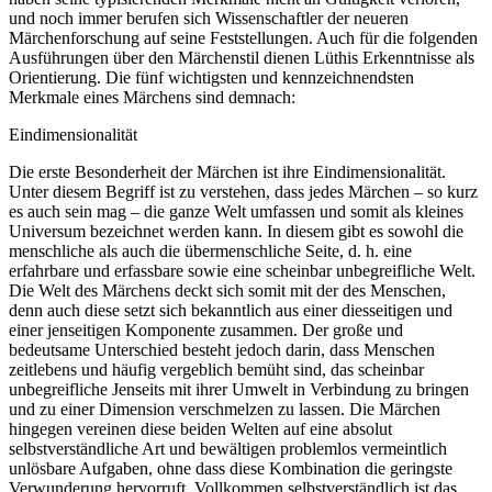
und noch immer berufen sich Wissenschaftler der neueren
Märchenforschung auf seine Feststellungen. Auch für die folgenden
Ausführungen über den Märchenstil dienen Lüthis Erkenntnisse als
Orientierung. Die fünf wichtigsten und kennzeichnendsten
Merkmale eines Märchens sind demnach:
Eindimensionalität
Die erste Besonderheit der Märchen ist ihre Eindimensionalität.
Unter diesem Begriff ist zu verstehen, dass jedes Märchen – so kurz
es auch sein mag – die ganze Welt umfassen und somit als kleines
Universum bezeichnet werden kann. In diesem gibt es sowohl die
menschliche als auch die übermenschliche Seite, d. h. eine
erfahrbare und erfassbare sowie eine scheinbar unbegreifliche Welt.
Die Welt des Märchens deckt sich somit mit der des Menschen,
denn auch diese setzt sich bekanntlich aus einer diesseitigen und
einer jenseitigen Komponente zusammen. Der große und
bedeutsame Unterschied besteht jedoch darin, dass Menschen
zeitlebens und häufig vergeblich bemüht sind, das scheinbar
unbegreifliche Jenseits mit ihrer Umwelt in Verbindung zu bringen
und zu einer Dimension verschmelzen zu lassen. Die Märchen
hingegen vereinen diese beiden Welten auf eine absolut
selbstverständliche Art und bewältigen problemlos vermeintlich
unlösbare Aufgaben, ohne dass diese Kombination die geringste
Verwunderung hervorruft. Vollkommen selbstverständlich ist das