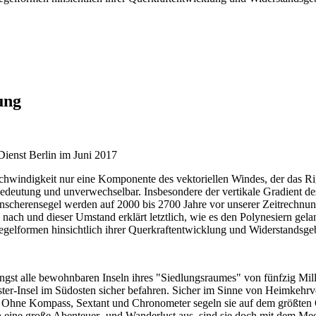
ung
nst Berlin im Juni 2017
hwindigkeit nur eine Komponente des vektoriellen Windes, der das Rig
Bedeutung und unverwechselbar. Insbesondere der vertikale Gradient d
scherensegel werden auf 2000 bis 2700 Jahre vor unserer Zeitrechnung d
nach und dieser Umstand erklärt letztlich, wie es den Polynesiern ge
egelformen hinsichtlich ihrer Querkraftentwicklung und Widerstandsgeb
 längst alle bewohnbaren Inseln ihres "Siedlungsraumes" von fünfzig Mi
r-Insel im Südosten sicher befahren. Sicher im Sinne von Heimkehrve
en. Ohne Kompass, Sextant und Chronometer segeln sie auf dem größte
ch eine große Abenteuer- und Wanderlust aus, sind sie doch mit dem Me