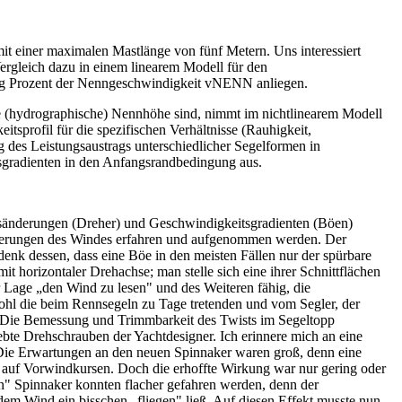
it einer maximalen Mastlänge von fünf Metern. Uns interessiert
rgleich dazu in einem linearem Modell für den
zig Prozent der Nenngeschwindigkeit vNENN anliegen.
ie (hydrographische) Nennhöhe sind, nimmt im nichtlinearem Modell
sprofil für die spezifischen Verhältnisse (Rauhigkeit,
des Leistungsaustrags unterschiedlicher Segelformen in
tsgradienten in den Anfangsrandbedingung aus.
ungsänderungen (Dreher) und Geschwindig­keitsgradienten (Böen)
sänderungen des Windes erfahren und aufgenommen werden. Der
enk dessen, dass eine Böe in den meisten Fällen nur der spürbare
mit horizontaler Drehachse; man stelle sich eine ihrer Schnittflächen
r Lage „den Wind zu lesen" und des Weiteren fähig, die
wohl die beim Rennsegeln zu Tage tretenden und vom Segler, der
n. Die Bemessung und Trimmbarkeit des Twists im Segeltopp
bte Drehschrauben der Yachtdesigner. Ich erinnere mich an eine
 Die Erwartungen an den neuen Spinnaker waren groß, denn eine
 auf Vorwindkursen. Doch die erhoffte Wirkung war nur gering oder
en" Spinnaker konnten flacher gefahren werden, denn der
dem Wind ein bisschen „fliegen" ließ. Auf diesen Effekt musste nun