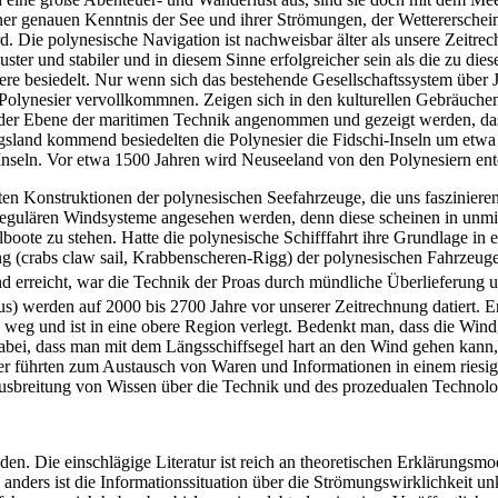
iner genauen Kenntnis der See und ihrer Strömungen, der Wettererschei
ord. Die polynesische Navigation ist nachweisbar älter als unsere Zeit
ster und stabiler und in diesem Sinne erfolgreicher sein als die zu di
ere besiedelt. Nur wenn sich das bestehende Gesellschaftssystem über 
olynesier vervollkommnen. Zeigen sich in den kulturellen Gebräuchen
der Ebene der maritimen Technik angenommen und gezeigt werden, dass
land kommend besiedelten die Polynesier die Fidschi-Inseln um etwa 1
nseln. Vor etwa 1500 Jahren wird Neuseeland von den Polynesiern entd
n Konstruktionen der polynesischen Seefahrzeuge, die uns faszinieren u
 regulären Windsysteme angesehen werden, denn diese scheinen in unm
te zu stehen. Hatte die polynesische Schifffahrt ihre Grundlage in ei
ng (crabs claw sail, Krabbenscheren-Rigg) der polynesischen Fahrzeug
d erreicht, war die Technik der Proas durch mündliche Überlieferung u
s) werden auf 2000 bis 2700 Jahre vor unserer Zeitrechnung datiert. 
ck weg und ist in eine obere Region verlegt. Bedenkt man, dass die Wi
st dabei, dass man mit dem Längsschiffsegel hart an den Wind gehen kan
er führten zum Austausch von Waren und Informationen in einem riesi
 Ausbreitung von Wissen über die Technik und des prozedualen Technol
nden. Die einschlägige Literatur ist reich an theoretischen Erklärun
 anders ist die Informationssituation über die Strömungswirklichkeit u