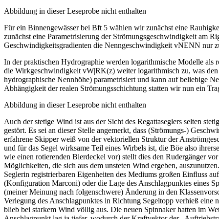
Abbildung in dieser Leseprobe nicht enthalten
Für ein Binnengewässer bei Bft 5 wählen wir zunächst eine Rauhigkei
zunächst eine Parametrisierung der Strömungsgeschwindigkeit am Rig
Geschwindigkeitsgradienten die Nenngeschwindigkeit vNENN nur zur
In der praktischen Hydrographie werden logarithmische Modelle als 
die Wirkgeschwindigkeit vW|RK(z) weiter logarithmisch zu, was den re
hydrographische Nennhöhe) parametrisiert und kann auf beliebige Ne
Abhängigkeit der realen Strömungs­schichtung statten wir nun ein T
Abbildung in dieser Leseprobe nicht enthalten
Auch der stetige Wind ist aus der Sicht des Regattaseglers selten st
gestört. Es sei an dieser Stelle angemerkt, dass (Strömungs-) Gesc
erfahrene Skipper weiß von der vektoriellen Struktur der Anströmges
und für das Segel wirksame Teil eines Wirbels ist, die Böe also ihrerse
wie einen rotierenden Bierdeckel vor) stellt dies den Rudergänger vo
Möglichkeiten, die sich aus dem unsteten Wind ergeben, auszunutzen.
Seglerin registrierbaren Eigenheiten des Mediums großen Einfluss a
(Konfiguration Marconi) oder die Lage des Anschlagpunktes eines Spi
(meiner Meinung nach folgenschwere) Änderung in den Klassenvorschr
Verlegung des Anschlagpunktes in Richtung Segeltopp verhieß eine n
blieb bei starkem Wind völlig aus. Die neuen Spinnaker hatten im We
Anschlagpunkt lag ja tiefer, wodurch der Kraftvektor der „Auftriebst