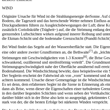
WIND
Originäre Ursache für Wind ist die Strahlungsenergie derSonne. Auf d
Bodens, die Tageszeit und das herrschende Wetter nehmen Einfluss a
Druckgradienten führen zu Ausgleichsbewegungen der Luft; diese Kon
zusätzlich Corioliskräfte (Trägheit~) auf, die die Strömung entlang
grenzenden Luftschichten wirken aufgrund innerer Reibung und unte
die Ekman-Schicht und die bodennahe Grenzschicht (Prandtl-Schicht) 
Bei Wind findet das Segeln auf der Wasseroberfläche statt. Die Eigen
[7]
eine oder andere zweier Grundformen an, die Bethwaite
als „leicht
[8]
Strömungen mit Geschwindigkeiten von 1-3 Knoten
, die Brise Ge
schwankend, oszillierend und streifenförmig verteilt". Die Grundmuster 
Strömungsgeschwindigkeit nahe der Oberfläche annähernd null erreic
Bodenabstand. Die Windschich­tung bewirkt, dass beispielsweise ein
Der Seglerin erscheint der Fahrtwind als von „vorn" kommend und d
achtern kommend. Ursache dieser Gemengelage ist die Windschichtung 
Es sei denn, dem erfahrenen Segler ist die Szene in Erinnerung als e
dann als Brise, wenn dieser die Eigenschaften einer turbulenten Gren
in den darüber liegenden Schichten und wenn neben der Vertikalschic
darüber bildet sich in der Brise also kein so ausgeprägt, gekrümmtes 
stark von der, die die besten Erfolge bei stärkeren Winden verspricht.