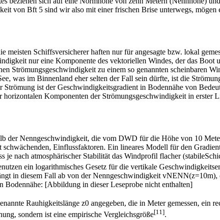
es beziehen sich auf eine Normhöhe von zehn Metern (Nennhöhe) und 
eit von Bft 5 sind wir also mit einer frischen Brise unterwegs, mögen 
ie meisten Schiffsversicherer haften nur für angesagte bzw. lokal gem
digkeit nur eine Komponente des vektoriellen Windes, der das Boot u
hen Strömungsgeschwindigkeit zu einem so genannten scheinbaren Wind
See, was im Binnenland eher selten der Fall sein dürfte, ist die Strömun
r Strömung ist der Geschwindigkeitsgradient in Bodennähe von Bedeutu
er horizontalen Komponenten der Strömungsgeschwindigkeit in erster L
rhalb der Nenngeschwindigkeit, die vom DWD für die Höhe von 10 Mete
it schwächenden, Einflussfaktoren. Ein lineares Modell für den Gradi
 je nach atmosphärischer Stabilität das Windprofil flacher (stabileSchic
enutzen ein logarithmisches Gesetz für die vertikale Geschwindigkeits
gt in diesem Fall ab von der Nenngeschwindigkeit vNENN(z=10m), di
 Bodennähe: [Abbildung in dieser Leseprobe nicht enthalten]
enannte Rauhigkeits­länge z0 angegeben, die in Meter gemessen, ein re
[11]
chung, sondern ist eine empirische Vergleichsgröße
.