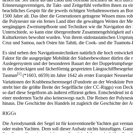
Erinnerungsvermögen, ihr Takt- und Zeitgefühl verhelfen ihnen zu e
beachtliches Gespür für die jeweils richtigen Verhaltensweisen an B
1500 Jahre alt. Das über die Generationen getragene Wissen muss robu
die Polynesier nie ein fernes Land über die gewaltigen Weiten der Me
seegängigen Zweirumpfboote und Techniken wie die Navigation der P
Unterschiede, so kann eine übergeordnete Zusammengehörigkeit auf 
Kulturkreises bewohnt wurden. Von ihrem südostasiatischen Ursprungs
Cruz und Samoa, nach Osten hin Tahiti, die Cook- und die Tuamotu-I
Es sind neben den Navigationstechniken natürlich die hoch entwickelte
Faktor für die ausgeprägte Mobilität der Südseebewohner dürfen die
Auslegersystem und der besonderen Bauart der der Doppelrumpfsegelboo
in der dreieckigen und fächerförmig gespreizten Längsschiffbesegelu
[1]
Tasman
(*1603, ti659) im Jahre 1642 als erster Europäer Neuseelan
Variationen der Krabbenscherensegel (Fundorte an der Westküste Peru
strebt hier die größte Breite der Segelfläche (der CC-Riggs) von De
so darf diese Segelform als äußerst effizient gelten. Entscheidend i
einer modernen Yacht also keineswegs nach. Die Reisen der Polynesi
hinaus. Die Geschichte des Handels ist zugleich die Geschichte der
RIGGs
Die Aerodynamik der Segel ist für konventionelle Yachten gut versta
oder realen Yachten. Dem soll dieser Aufsatz nichts hinzufügen. Ganz