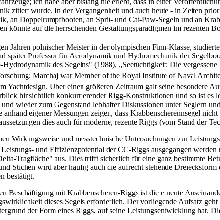
zeuge; ich habe aber bislang nie erlebt, dass in einer Veröffentlichung
ik zitiert wurde. In der Vergangenheit und auch heute - in Zeiten pri
hnik, an Doppelrumpfbooten, an Sprit- und Cat-Paw-Segeln und an Krabb
men könnte auf die herrschenden Gestaltungsparadigmen im rezenten Bo
en Jahren polnischer Meister in der olympischen Finn-Klasse, studiert
nd später Professor für Aerodynamik und Hydromechanik der Segelboot
ero-Hydrodynamik des Segelns" (1988), „Seetüchtigkeit: Die vergessen
lforschung; Marchaj war Member of the Royal Institute of Naval Archi
nz im Yachtdesign. Über einen größeren Zeitraum galt seine besondere A
blick hinsichtlich konkurrierender Rigg-Konstruktionen und so ist es l
 und wieder zum Gegenstand lebhafter Diskussionen unter Seglern und
anhand eigener Messungen zeigen, dass Krabbenscherennsegel nicht nu
aussetzungen dies auch für moderne, rezente Riggs (vom Stand der Tech
lischen Wirkungsweise und messtechnische Untersuchungen zur Leistun
 Leistungs- und Effizienzpotential der CC-Riggs ausgegangen werden 
elta-Tragfläche" aus. Dies trifft sicherlich für eine ganz bestimmte Be
 und Stichen wird aber häufig auch die aufrecht stehende Dreiecksfo
 bestätigt.
en Beschäftigung mit Krabbenscheren-Riggs ist die erneute Auseinande
irklichkeit dieses Segels erforderlich. Der vorliegende Aufsatz geht 
rund der Form eines Riggs, auf seine Leistungsentwicklung hat. Die U