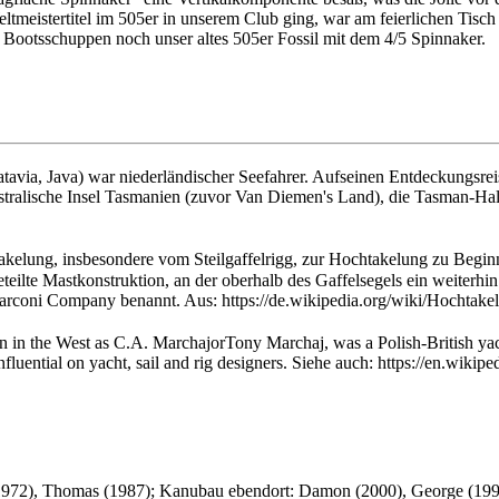
ltmeistertitel im 505er in unserem Club ging, war am feierlichen Tisc
m Bootsschuppen noch unser altes 505er Fossil mit dem 4/5 Spinnaker.
avia, Java) war niederländischer Seefahrer. Aufseinen Entdeckungsreis
ustralische Insel Tasmanien (zuvor Van Diemen's Land), die Tasman-H
elung, insbesondere vom Steilgaffelrigg, zur Hochtakelung zu Beginn
eteilte Mastkonstruktion, an der oberhalb des Gaffelsegels ein weiterh
rconi Company benannt. Aus: https://de.wikipedia.org/wiki/Hochtake
in the West as C.A. MarchajorTony Marchaj, was a Polish-British yach
fluential on yacht, sail and rig designers. Siehe auch: https://en.w
972), Thomas (1987); Kanubau ebendort: Damon (2000), George (1998) 