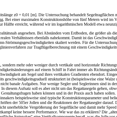
tslänge z0 = 0,01 [m]. Die Untersuchung behandelt Segeltragflächen m
g. Bei einer maximalen Konstruktionshöhe von fünf Metern wird im Ve
 Hälfte erreicht, während wir im logarithmischen Modell etwa neun
realitätsnah angesehen. Bei Abständen vom Erdboden, die größer als d
alen Verhältnissen ebenfalls nahekommt. Damit ist das Geschwindigkeit
nn-Strömungsgeschwindigkeiten skaliert werden. Für die Untersuchung 
raglinienverfahren zur Tragflügelberechnung mit einem Geschwindigkei
etig, sondern mehr oder weniger durch vertikale und horizontale Richt
hwindigkeitsänderungen auf einem Schiff in Fahrt immer als Richtung
chwindigkeit am Segel und ihres vertikalen Gradienten ebendort. Einged
its geschwindigkeitsgraduell strukturiert ist (beispielsweise eine Walze 
r nicht banale Aufgaben. Nur wenige Segler und Seglerinnen sind in de
 In diesem Aufsatz soll es aber nicht um das Regattasegeln gehen, ob
uf Gestaltungsfragen haben können und in der Praxis auch haben solle
nnakers beispielsweise sind typische Konstruktionsparameter und belie
iften der 505er Jollen und die Reaktionen der Regattasegler darauf.
icht unerhebliche Vergrößerung der Segelfläche und damit mehr Speed
ttkampf keine bessere Performance. Wie war das zu erklären? Die „alt
ragfläche Spinnaker" eine Vertikalkomponente besaß, was die Jolle vor 