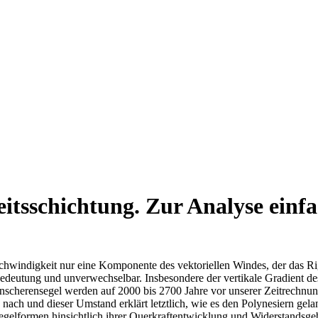
tsschichtung. Zur Analyse einf
hwindigkeit nur eine Komponente des vektoriellen Windes, der das Rig
Bedeutung und unverwechselbar. Insbesondere der vertikale Gradient d
scherensegel werden auf 2000 bis 2700 Jahre vor unserer Zeitrechnung d
nach und dieser Umstand erklärt letztlich, wie es den Polynesiern ge
egelformen hinsichtlich ihrer Querkraftentwicklung und Widerstandsgeb