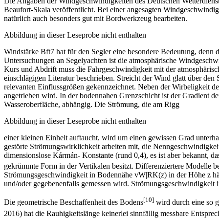
Die Angaben der Windgeschwindigkeiten des Deutschen Wetterdienst
Beaufort-Skala veröffentlicht. Bei einer angesagten Windgeschwindigk
natürlich auch besonders gut mit Bordwerkzeug bearbeiten.
Abbildung in dieser Leseprobe nicht enthalten
Windstärke Bft7 hat für den Segler eine besondere Bedeutung, denn d
Untersuchungen an Segelyachten ist die atmosphärische Windgeschwin
Kurs und Abdrift muss die Fahrgeschwindigkeit mit der atmosphärisc
einschlägigen Literatur beschrieben. Streicht der Wind glatt über den 
relevanten Einflussgrößen gekennzeichnet. Neben der Wirbeligkeit de
angetrieben wird. In der bodennahen Grenzschicht ist der Gradient d
Wasseroberfläche, abhängig. Die Strömung, die am Rigg
Abbildung in dieser Leseprobe nicht enthalten
einer kleinen Einheit auftaucht, wird um einen gewissen Grad unte
gestörte Strömungswirklichkeit arbeiten mit, die Nenngeschwindigke
dimensionslose Kármán- Konstante (rund 0,4), es ist aber bekannt, dass
gekrümmte Form in der Vertikalen besitzt. Differenziertere Modelle b
Strömungsgeschwindigkeit in Bodennähe vW|RK(z) in der Höhe z hän
und/oder gegebenenfalls gemessen wird. Strömungsgeschwindigkeit in
[10]
Die geometrische Beschaffenheit des Bodens
wird durch eine so g
2016) hat die Rauhigkeitslänge keinerlei sinnfällig messbare Entspre