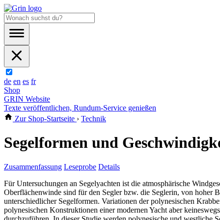
de
en
es
fr
Shop
GRIN Website
Texte veröffentlichen, Rundum-Service genießen
Zur Shop-Startseite
›
Technik
Segelformen und Geschwindigkei
Zusammenfassung
Leseprobe
Details
Für Untersuchungen an Segelyachten ist die atmosphärische Windgesc
Oberflächenwinde sind für den Segler bzw. die Seglerin, von hoher 
unterschiedlicher Segelformen. Variationen der polynesischen Krabben
polynesischen Konstruktionen einer modernen Yacht aber keineswegs 
durchzuführen. In dieser Studie werden polynesische und westliche S