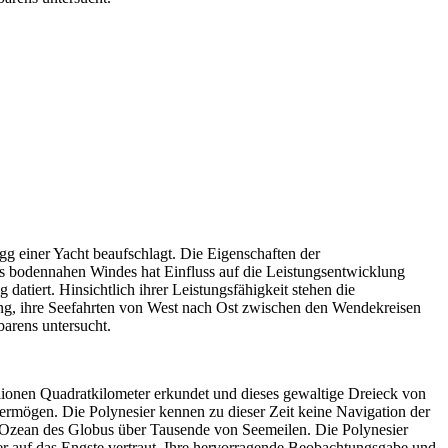
g einer Yacht beaufschlagt. Die Eigenschaften der
es bodennahen Windes hat Einfluss auf die Leistungsentwicklung
atiert. Hinsichtlich ihrer Leistungsfähigkeit stehen die
lang, ihre Seefahrten von West nach Ost zwischen den Wendekreisen
arens untersucht.
llionen Quadratkilometer erkundet und dieses gewaltige Dreieck von
rmögen. Die Polynesier kennen zu dieser Zeit keine Navigation der
n Ozean des Globus über Tausende von Seemeilen. Die Polynesier
er auf das Engste vertraut. Ihre hervorragende Beobachtungsgabe und