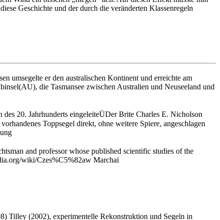
h diese Geschichte und der durch die veränderten Klassenregeln
en umsegelte er den australischen Kontinent und erreichte am
albinsel(AU), die Tasmansee zwischen Australien und Neuseeland und
 des 20. Jahrhunderts eingeleiteÜDer Brite Charles E. Nicholson
in vorhandenes Toppsegel direkt, ohne weitere Spiere, angeschlagen
lung
tsman and professor whose published scientific studies of the
ikipedia.org/wiki/Czes%C5%82aw Marchai
Tilley (2002), experimentelle Rekonstruktion und Segeln in