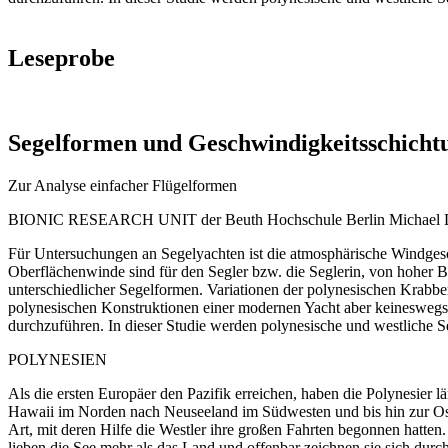
Leseprobe
Segelformen und Geschwindigkeitsschicht
Zur Analyse einfacher Flügelformen
BIONIC RESEARCH UNIT der Beuth Hochschule Berlin Michael Die
Für Untersuchungen an Segelyachten ist die atmosphärische Windgesc
Oberflächenwinde sind für den Segler bzw. die Seglerin, von hoher 
unterschiedlicher Segelformen. Variationen der polynesischen Krabben
polynesischen Konstruktionen einer modernen Yacht aber keineswegs 
durchzuführen. In dieser Studie werden polynesische und westliche S
POLYNESIEN
Als die ersten Europäer den Pazifik erreichen, haben die Polynesier
Hawaii im Norden nach Neuseeland im Südwesten und bis hin zur Oste
Art, mit deren Hilfe die Westler ihre großen Fahrten begonnen hatt
lieben die See mehr als das Land und offenbar zeichnen sie sich dur