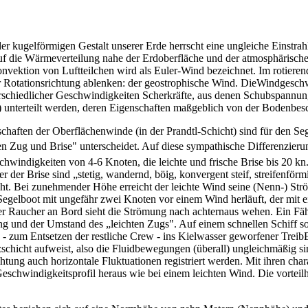
er kugelförmigen Gestalt unserer Erde herrscht eine ungleiche Einstra
uf die Wärmeverteilung nahe der Erdoberfläche und der atmosphärische
vektion von Luftteilchen wird als Euler-Wind bezeichnet. Im rotieren
 der Rotationsrich­tung ablenken: der geostrophische Wind. DieWindge
rschiedlicher Geschwindigkeiten Scherkräfte, aus denen Schubspannun
unterteilt werden, deren Eigenschaften maßgeb­lich von der Bodenbesch
schaften der Oberflächenwinde (in der Prandtl-Schicht) sind für den Se
en Zug und Brise" unterscheidet. Auf diese sympathische Differenzieru
schwindigkeiten von 4-6 Knoten, die leichte und frische Brise bis 20 kn.
der Brise sind „stetig, wandernd, böig, konvergent steif, streifenförmig
ht. Bei zunehmender Höhe erreicht der leichte Wind seine (Nenn-) St
 Segelboot mit ungefähr zwei Knoten vor einem Wind herläuft, der mit
er Raucher an Bord sieht die Strömung nach achternaus wehen. Ein F
und der Umstand des „leichten Zugs". Auf einem schnellen Schiff soll
in - zum Entsetzen der restliche Crew - ins Kielwasser geworfener Trei
zschicht aufweist, also die Fluidbewegungen (überall) ungleichmäßig s
htung auch horizontale Fluktuationen registriert werden. Mit ihren ch
Geschwindigkeitsprofil heraus wie bei einem leichten Wind. Die vorteilh