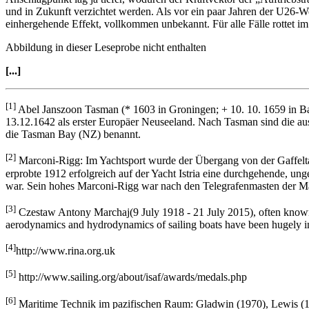
und in Zukunft verzichtet werden. Als vor ein paar Jahren der U26-We
einher­gehende Effekt, vollkommen unbekannt. Für alle Fälle rottet i
Abbildung in dieser Leseprobe nicht enthalten
[...]
[1]
Abel Janszoon Tasman (* 1603 in Groningen; + 10. 10. 1659 in Bat
13.12.1642 als erster Europäer Neuseeland. Nach Tasman sind die a
die Tasman Bay (NZ) benannt.
[2]
Marconi-Rigg: Im Yachtsport wurde der Übergang von der Gaffeltak
erprobte 1912 erfolgreich auf der Yacht Istria eine durchgehende, ung
war. Sein hohes Marconi-Rigg war nach den Telegrafenmasten der Ma
[3]
Czestaw Antony Marchaj(9 July 1918 - 21 July 2015), often known 
aerodynamics and hydrodynamics of sailing boats have been hugely in
[4]
http://www.rina.org.uk
[5]
http://www.sailing.org/about/isaf/awards/medals.php
[6]
Maritime Technik im pazifischen Raum: Gladwin (1970), Lewis (1