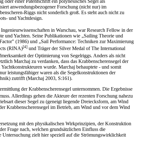
 oder einer Patentschrift ein polynesisches Segel als
orisiert anwendungsbezogener Forschung (nicht nur) im
enscheren-Riggs nicht sonderlich groß. Es steht auch nicht zu
ots- und Yachtdesign.
e Ingenieurwissenschaften in Warschau, war Research Fellow in der
e und Yachten. Seine Publikationen wie „Sailing Theorie und
e Factor" (1986) und „Sail Performance: Techniken zur Maximierung
[4]
tects (RINA)
und Träger der Silver Medal of The International
ufmerksamkeit der Optimierung von Segelriggs. Anders als nicht
etztlich Marchaj zu verdanken, dass das Krabbenscherensegel der
 Yachtkonstrukteuren wurde. Marchaj behauptete - und somit
r leistungsfähiger waren als die Segelkonstruktionen der
nik) zutrifft (Marchaj 2003, S:161).
gsermittlung der Krabbenscherensegel unternommen. Die Ergebnisse
muss. Allerdings gehen die Akteure der rezenten Forschung nahezu
triebsart dieser Segel zu (geneigt liegende Dreiecksform, am Wind
rm der Krabbenscherensegel im Betrieb, am Wind und vor dem Wind
rsetzung mit den physikalischen Wirkprinzipien, der Konstruktion
der Frage nach, welchen grundsätzlichen Einfluss die
ntersuchung zielt hier speziell auf die Strömungswirklichkeit