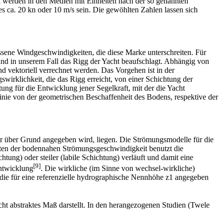
werden in den Medien mit Einheiten nach der so genannten
es ca. 20 kn oder 10 m/s sein. Die gewöhlten Zahlen lassen sich
essene Windgeschwindigkeiten, die diese Marke unterschreiten. Für
nd in unserem Fall das Rigg der Yacht beaufschlagt. Abhängig von
 vektoriell verrechnet werden. Das Vorgehen ist in der
gswirklichkeit, die das Rigg erreicht, von einer Schichtung der
ng für die Entwicklung jener Segelkraft, mit der die Yacht
inie von der geometrischen Beschaffenheit des Bodens, respektive der
r über Grund angegeben wird, liegen. Die Strömungsmodelle für die
enten der bodennahen Strömungsgeschwindigkeit benutzt die
htung) oder steiler (labile Schichtung) verläuft und damit eine
[9]
entwicklung
. Die wirkliche (im Sinne von wechsel-wirkliche)
e für eine referenzielle hydrographische Nennhöhe z1 angegeben
cht abstraktes Maß darstellt. In den herangezogenen Studien (Twele