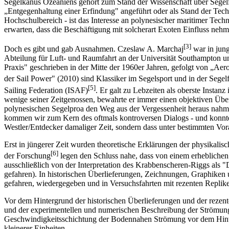
Segelkanus Ozeaniens gehört zum Stand der Wissenschaft über Segelfahr
„Entgegenhaltung einer Erfindung" angeführt oder als Stand der Techn
Hochschulbereich - ist das Interesse an polynesischer maritimer Tec
erwarten, dass die Beschäftigung mit solcherart Exoten Einfluss neh
[3]
Doch es gibt und gab Ausnahmen. Czeslaw A. Marchaj
war in jung
Abteilung für Luft- und Raumfahrt an der Universität Southampton u
Praxis" geschrieben in der Mitte der 1960er Jahren, gefolgt von „A
der Sail Power" (2010) sind Klassiker im Segelsport und in der Sege
[5]
Sailing Federation (ISAF)
. Er galt zu Lebzeiten als oberste Insta
wenige seiner Zeitgenossen, bewahrte er immer einen objektiven Über
polynesischen Segelproa den Weg aus der Vergessenheit heraus nahm
kommen wir zum Kern des oftmals kontroversen Dialogs - und konnte 
Westler/Entdecker damaliger Zeit, sondern dass unter bestimmten Vor
Erst in jüngerer Zeit wurden theoretische Erklärungen der physika
[6]
der Forschung
legen den Schluss nahe, dass von einem erheblichen
ausschließlich von der Interpretation des Krabbenscheren-Riggs als "D
gefahren). In historischen Überlieferungen, Zeichnungen, Graphiken
gefahren, wiedergegeben und in Versuchsfahrten mit rezenten Repliken
Vor dem Hintergrund der historischen Überlieferungen und der rezent
und der experimentellen und numerischen Beschreibung der Strömungsw
Geschwindigkeitsschichtung der Bodennahen Strömung vor dem Hinterg
kleinerer Einheiten.