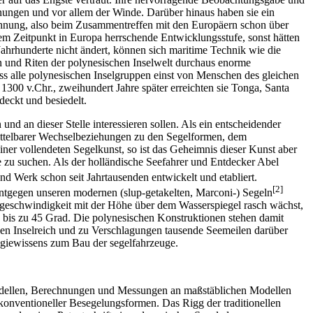
nungen und vor allem der Winde. Darüber hinaus haben sie ein
rechnung, also beim Zusammentreffen mit den Europäern schon über
esem Zeitpunkt in Europa herrschende Entwicklungsstufe, sonst hätten
Jahrhunderte nicht ändert, können sich maritime Technik wie die
 und Riten der polynesischen Inselwelt durchaus enorme
 alle polynesischen Inselgruppen einst von Menschen des gleichen
300 v.Chr., zweihundert Jahre später erreichten sie Tonga, Santa
eckt und besiedelt.
nd an dieser Stelle interessieren sollen. Als ein entscheidender
ittelbarer Wechsel­beziehungen zu den Segelformen, dem
ner vollendeten Segelkunst, so ist das Geheimnis dieser Kunst aber
e zu suchen. Als der holländische Seefahrer und Entdecker Abel
nd Werk schon seit Jahrtausenden entwickelt und etabliert.
[2]
Entgegen unseren modernen (slup-getakelten, Marconi-) Segeln
ndgeschwindigkeit mit der Höhe über dem Wasserspiegel rasch wächst,
n, bis zu 45 Grad. Die polynesischen Konstruktionen stehen damit
gen Inselreich und zu Verschlagungen tausende Seemeilen darüber
ogiewissens zum Bau der segelfahrzeuge.
gsmodellen, Berechnungen und Messungen an maßstäblichen Modellen
nkonventioneller Besegelungsformen. Das Rigg der traditionellen