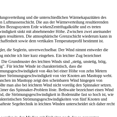
hlungsverteilung und die unterschied­lichen Wärmekapazitäten des
n Luftmassenschicht. Die aus der Wärmeverteilung resultierenden
den Bezugssystem Erde wirkenZentrifugalkräfte und es treten
schwindigkeit sinkt mit abnehmender Höhe. Zwischen zwei aneinander
gen resultieren. Die atmosphärische Grenzschicht wiederum kann in
affenheit sowie dem vertikalen Temperaturprofil bestimmt ist.
gler, die Seglerin, unverwechsel­bar. Der Wind nimmt entweder die
ng möchte ich hier kurz eingehen. Ein leichter Zug bezeichnet
 Die Grundmuster des leichten Winds sind „stetig, unstetig, böig,
". Für leichte Winde ist charakteristisch, dass die
römungs­geschwindigkeit von 4kn bei einer Höhe von zehn Metern
 einer Strömungsgeschwindigkeit von vier Knoten am Masttopp weht.
ähnchen im Masttopp zeigt den scheinbaren Wind hingegen von
te man also bei leichtem Wind nicht voreilig den Spinnaker setzen.
b­Eimer das Spinnaker-Problem löste. Bethwaite bezeichnet einen Wind
ind, die Strömungsgeschwindigkeit in Bodennähe fast so hoch ist, wie
arakteristischen Strömungsge­schwindigkeiten von fünf Knoten und
afteste Segeltechnik in leichten Winden unterscheidet sich daher recht