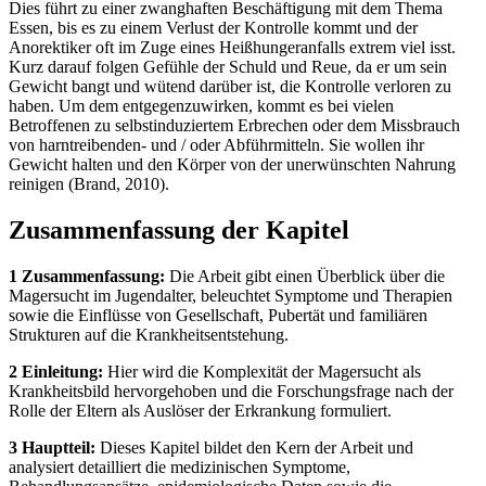
Dies führt zu einer zwanghaften Beschäftigung mit dem Thema
Essen, bis es zu einem Verlust der Kontrolle kommt und der
Anorektiker oft im Zuge eines Heißhungeranfalls extrem viel isst.
Kurz darauf folgen Gefühle der Schuld und Reue, da er um sein
Gewicht bangt und wütend darüber ist, die Kontrolle verloren zu
haben. Um dem entgegenzuwirken, kommt es bei vielen
Betroffenen zu selbstinduziertem Erbrechen oder dem Missbrauch
von harntreibenden- und / oder Abführmitteln. Sie wollen ihr
Gewicht halten und den Körper von der unerwünschten Nahrung
reinigen (Brand, 2010).
Zusammenfassung der Kapitel
1 Zusammenfassung:
Die Arbeit gibt einen Überblick über die
Magersucht im Jugendalter, beleuchtet Symptome und Therapien
sowie die Einflüsse von Gesellschaft, Pubertät und familiären
Strukturen auf die Krankheitsentstehung.
2 Einleitung:
Hier wird die Komplexität der Magersucht als
Krankheitsbild hervorgehoben und die Forschungsfrage nach der
Rolle der Eltern als Auslöser der Erkrankung formuliert.
3 Hauptteil:
Dieses Kapitel bildet den Kern der Arbeit und
analysiert detailliert die medizinischen Symptome,