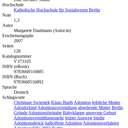
Hochschule
Katholische Hochschule für Sozialwesen Berlin
Note
1,3
Autor
Margarete Daalmann (Autor:in)
Erscheinungsjahr
2007
Seiten
128
Katalognummer
V373105
ISBN (eBook)
9783668516885
ISBN (Buch)
9783668516892
Sprache
Deutsch
Schlagworte
Christiane Swientek
Klaus Barth
Adoption
leibliche Mutter
Adoptivkind
Adoptionsvermittlung
abgebende Mutter
Berlin
Gründe Adoptionsfreigabe
Babyklappe
anonyme Geburt
Adoptionsvermittlungsstelle
letzter Ausweg
Studie
Adoptionsdreick
halboffene Adoption
Adoptionsverfahren