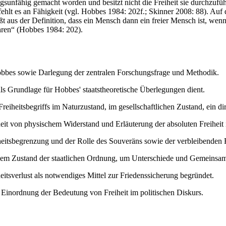
ungsunfähig gemacht worden und besitzt nicht die Freiheit sie durchzuf
fehlt es an Fähigkeit (vgl. Hobbes 1984: 202f.; Skinner 2008: 88). Auf 
t aus der Definition, dass ein Mensch dann ein freier Mensch ist, wenn 
hren“ (Hobbes 1984: 202).
bbes sowie Darlegung der zentralen Forschungsfrage und Methodik.
s Grundlage für Hobbes' staatstheoretische Überlegungen dient.
reiheitsbegriffs im Naturzustand, im gesellschaftlichen Zustand, ein d
heit von physischem Widerstand und Erläuterung der absoluten Freiheit
itsbegrenzung und der Rolle des Souveräns sowie der verbleibenden F
 dem Zustand der staatlichen Ordnung, um Unterschiede und Gemeinsa
eitsverlust als notwendiges Mittel zur Friedenssicherung begründet.
nordnung der Bedeutung von Freiheit im politischen Diskurs.