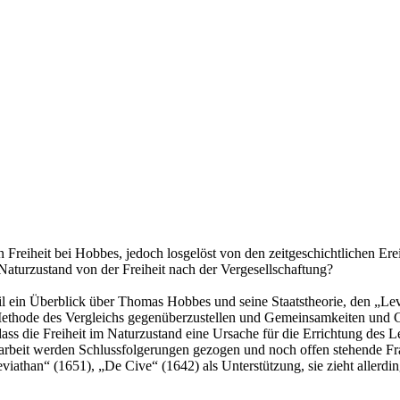
Freiheit bei Hobbes, jedoch losgelöst von den zeitgeschichtlichen Ere
Naturzustand von der Freiheit nach der Vergesellschaftung?
eil ein Überblick über Thomas Hobbes und seine Staatstheorie, den „Lev
er Methode des Vergleichs gegenüberzustellen und Gemeinsamkeiten un
ss die Freiheit im Naturzustand eine Ursache für die Errichtung des L
ausarbeit werden Schlussfolgerungen gezogen und noch offen stehende Fr
athan“ (1651), „De Cive“ (1642) als Unterstützung, sie zieht allerdin