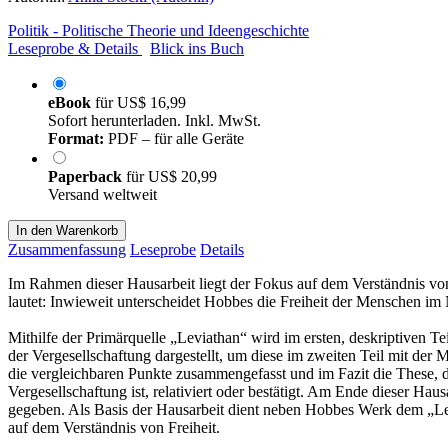
Politik - Politische Theorie und Ideengeschichte
Leseprobe & Details
Blick ins Buch
eBook
für
US$ 16,99
Sofort herunterladen. Inkl. MwSt.
Format:
PDF – für alle Geräte
Paperback
für
US$ 20,99
Versand weltweit
In den Warenkorb
Zusammenfassung
Leseprobe
Details
Im Rahmen dieser Hausarbeit liegt der Fokus auf dem Verständnis von 
lautet: Inwieweit unterscheidet Hobbes die Freiheit der Menschen im 
Mithilfe der Primärquelle „Leviathan“ wird im ersten, deskriptiven T
der Vergesellschaftung dargestellt, um diese im zweiten Teil mit d
die vergleichbaren Punkte zusammengefasst und im Fazit die These, da
Vergesellschaftung ist, relativiert oder bestätigt. Am Ende dieser H
gegeben. Als Basis der Hausarbeit dient neben Hobbes Werk dem „Levi
auf dem Verständnis von Freiheit.