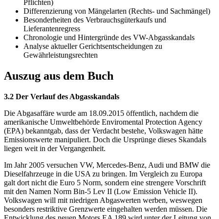
Pflichten)
Differenzierung von Mängelarten (Rechts- und Sachmängel)
Besonderheiten des Verbrauchsgüterkaufs und
Lieferantenregress
Chronologie und Hintergründe des VW-Abgasskandals
Analyse aktueller Gerichtsentscheidungen zu
Gewährleistungsrechten
Auszug aus dem Buch
3.2 Der Verlauf des Abgasskandals
Die Abgasaffäre wurde am 18.09.2015 öffentlich, nachdem die
amerikanische Umweltbehörde Enviromental Protection Agency
(EPA) bekanntgab, dass der Verdacht bestehe, Volkswagen hätte
Emissionswerte manipuliert. Doch die Ursprünge dieses Skandals
liegen weit in der Vergangenheit.
Im Jahr 2005 versuchen VW, Mercedes-Benz, Audi und BMW die
Dieselfahrzeuge in die USA zu bringen. Im Vergleich zu Europa
galt dort nicht die Euro 5 Norm, sondern eine strengere Vorschrift
mit den Namen Norm Bin-5 Lev II (Low Emission Vehicle II).
Volkswagen will mit niedrigen Abgaswerten werben, weswegen
besonders restriktive Grenzwerte eingehalten werden müssen. Die
Entwicklung des neuen Motors EA 189 wird unter der Leitung von