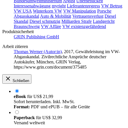
Bundesumweltministerium
Arglist
Unerheblickeit
Interessenabwägung
myright
Lieferantenregress
VW Betrug
VW USA
Winterkorn VW
VW Manipulation
Porsche
Abgasskandal
Auto & Mobilität
Vertrauensverlust
Diesel
Skandal
Diesel schmutzig
Milliarden Strafe
Landgericht
Braunschweig
VW Affäre
VW existenzgefährdend
Produktsicherheit
GRIN Publishing GmbH
Arbeit zitieren
Thomas Werner (Autor:in)
, 2017, Gewährleistung im VW-
Abgasskandal. Zivilrechtliche Ansprüche deutscher
Autokäufer, München, GRIN Verlag,
https://www.grin.com/document/375485
Schließen
eBook
für
US$ 21,99
Sofort herunterladen. Inkl. MwSt.
Format:
PDF und ePUB – für alle Geräte
Paperback
für
US$ 32,99
Versand weltweit