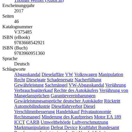
Thomas Werner (Autor:in)
Erscheinungsjahr
2017
Seiten
46
Katalognummer
V375485
ISBN (eBook)
9783668542921
ISBN (Buch)
9783960951360
Sprache
Deutsch
Schlagworte
Abgasskandal
Dieselaffäre
VW
Volkswagen
Manipulation
Recht
Dieselgate
Schadenersatz
Nacherfüllung
Gewährleistung
Sachmängel
VW-Abgasskandal
Verjährung
Verbrauchsgüterkauf
Rechte des Autokäufers
Verjährung von
Mangelansprüchen
Garantievereinbarungen
Gewärleistungsansprüche deutscher Autokäufer
Rücktritt
Automobilindustrie
Dieselfahrverbot
Diesel
Verschlimmbesserung
Handelskauf
Privatautonomie
Rechtsmangel
Minderung des Kaufpreises
Motor EA 189
ICCT
CARB
Umweltbehörde
Luftverschmutzung
Marktmanipulation
Defeat Device
Kraftfahrt Bundesamt