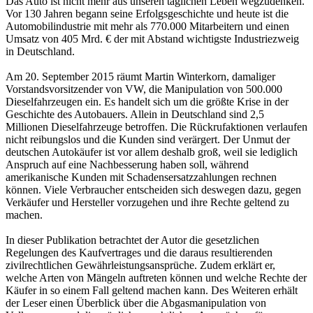
Das Auto ist nicht mehr aus unseren täglichen Leben wegzudenken.
Vor 130 Jahren begann seine Erfolgsgeschichte und heute ist die
Automobilindustrie mit mehr als 770.000 Mitarbeitern und einen
Umsatz von 405 Mrd. € der mit Abstand wichtigste Industriezweig
in Deutschland.
Am 20. September 2015 räumt Martin Winterkorn, damaliger
Vorstandsvorsitzender von VW, die Manipulation von 500.000
Dieselfahrzeugen ein. Es handelt sich um die größte Krise in der
Geschichte des Autobauers. Allein in Deutschland sind 2,5
Millionen Dieselfahrzeuge betroffen. Die Rückrufaktionen verlaufen
nicht reibungslos und die Kunden sind verärgert. Der Unmut der
deutschen Autokäufer ist vor allem deshalb groß, weil sie lediglich
Anspruch auf eine Nachbesserung haben soll, während
amerikanische Kunden mit Schadensersatzzahlungen rechnen
können. Viele Verbraucher entscheiden sich deswegen dazu, gegen
Verkäufer und Hersteller vorzugehen und ihre Rechte geltend zu
machen.
In dieser Publikation betrachtet der Autor die gesetzlichen
Regelungen des Kaufvertrages und die daraus resultierenden
zivilrechtlichen Gewährleistungsansprüche. Zudem erklärt er,
welche Arten von Mängeln auftreten können und welche Rechte der
Käufer in so einem Fall geltend machen kann. Des Weiteren erhält
der Leser einen Überblick über die Abgasmanipulation von