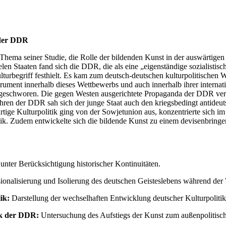
 der DDR
ale Thema seiner Studie, die Rolle der bildenden Kunst in der auswärt
ielen Staaten fand sich die DDR, die als eine „eigenständige sozialisti
turbegriff festhielt. Es kam zum deutsch-deutschen kulturpolitischen W
rument innerhalb dieses Wettbewerbs und auch innerhalb ihrer interna
eschworen. Die gegen Westen ausgerichtete Propaganda der DDR versuc
jahren der DDR sah sich der junge Staat auch den kriegsbedingt antide
rtige Kulturpolitik ging von der Sowjetunion aus, konzentrierte sich im
. Zudem entwickelte sich die bildende Kunst zu einem devisenbringen
nter Berücksichtigung historischer Kontinuitäten.
ionalisierung und Isolierung des deutschen Geisteslebens während der
ik:
Darstellung der wechselhaften Entwicklung deutscher Kulturpolitik
tik der DDR:
Untersuchung des Aufstiegs der Kunst zum außenpolitis