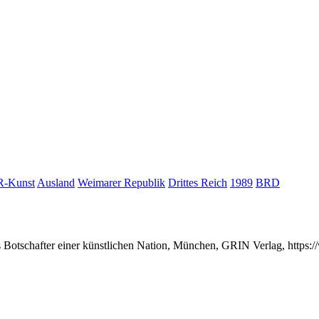
-Kunst
Ausland
Weimarer Republik
Drittes Reich
1989
BRD
als Botschafter einer künstlichen Nation, München, GRIN Verlag, http