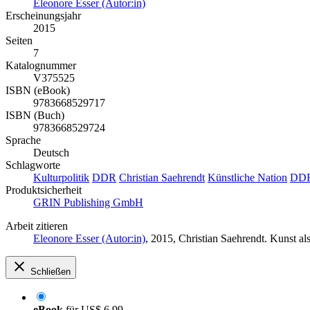
Eleonore Esser (Autor:in)
Erscheinungsjahr
2015
Seiten
7
Katalognummer
V375525
ISBN (eBook)
9783668529717
ISBN (Buch)
9783668529724
Sprache
Deutsch
Schlagworte
Kulturpolitik
DDR
Christian Saehrendt
Künstliche Nation
DDR
Produktsicherheit
GRIN Publishing GmbH
Arbeit zitieren
Eleonore Esser (Autor:in)
, 2015, Christian Saehrendt. Kunst 
Schließen
eBook
für
US$ 6,99