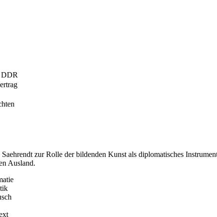
er DDR
ertrag
chten
n Saehrendt zur Rolle der bildenden Kunst als diplomatisches Instrum
en Ausland.
matie
tik
usch
ext