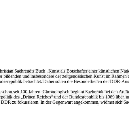
istian Saehrendts Buch „Kunst als Botschafter einer künstlichen Natio
der bildenden und insbesondere der zeitgenössischen Kunst im Rahmen 
esrepublik betrachtet. Dabei sollen die Besonderheiten der DDR-Ausla
s schon seit 100 Jahren. Chronologisch beginnt Saehrendt bei den Anfän
politik des „Dritten Reiches“ und der Bundesrepublik bis 1989 über, 
er DDR zu fokussieren. In der Gegenwart angekommen, widmet sich Saeh