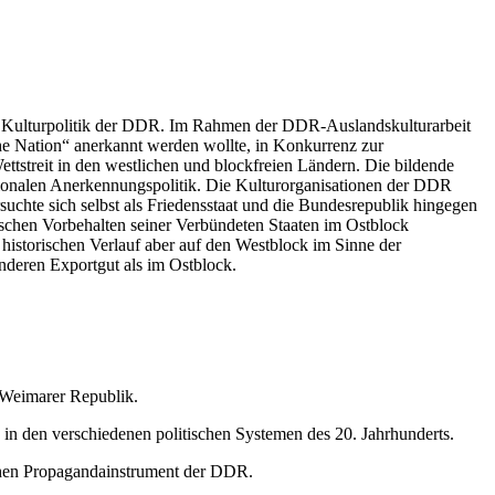
igen Kulturpolitik der DDR. Im Rahmen der DDR-Auslandskulturarbeit
sche Nation“ anerkannt werden wollte, in Konkurrenz zur
ettstreit in den westlichen und blockfreien Ländern. Die bildende
tionalen Anerkennungspolitik. Die Kulturorganisationen der DDR
hte sich selbst als Friedensstaat und die Bundesrepublik hingegen
utschen Vorbehalten seiner Verbündeten Staaten im Ostblock
 historischen Verlauf aber auf den Westblock im Sinne der
deren Exportgut als im Ostblock.
 Weimarer Republik.
 in den verschiedenen politischen Systemen des 20. Jahrhunderts.
chen Propagandainstrument der DDR.