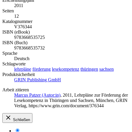
Erscheinungsjahr
2011
Seiten
12
Katalognummer
V376344
ISBN (eBook)
9783668535725
ISBN (Buch)
9783668535732
Sprache
Deutsch
Schlagworte
lehrpläne
förderung
lesekompetenz
thüringen
sachsen
Produktsicherheit
GRIN Publishing GmbH
Arbeit zitieren
Marcus Patzer (Autor:in)
, 2011, Lehrpläne zur Förderung der
Lesekompetenz in Thüringen und Sachsen, München, GRIN
Verlag, https://www.grin.com/document/376344
Schließen