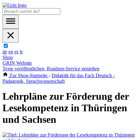
de
en
es
fr
Shop
GRIN Website
Texte veröffentlichen, Rundum-Service genießen
Zur Shop-Startseite
›
Didaktik für das Fach Deutsch -
Pädagogik, Sprachwissenschaft
Lehrpläne zur Förderung der
Lesekompetenz in Thüringen
und Sachsen