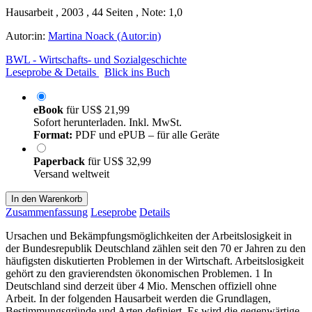
Hausarbeit , 2003 , 44 Seiten , Note: 1,0
Autor:in:
Martina Noack (Autor:in)
BWL - Wirtschafts- und Sozialgeschichte
Leseprobe & Details
Blick ins Buch
eBook
für
US$ 21,99
Sofort herunterladen. Inkl. MwSt.
Format:
PDF und ePUB – für alle Geräte
Paperback
für
US$ 32,99
Versand weltweit
In den Warenkorb
Zusammenfassung
Leseprobe
Details
Ursachen und Bekämpfungsmöglichkeiten der Arbeitslosigkeit in
der Bundesrepublik Deutschland zählen seit den 70 er Jahren zu den
häufigsten diskutierten Problemen in der Wirtschaft. Arbeitslosigkeit
gehört zu den gravierendsten ökonomischen Problemen. 1 In
Deutschland sind derzeit über 4 Mio. Menschen offiziell ohne
Arbeit. In der folgenden Hausarbeit werden die Grundlagen,
Bestimmungsgründe und Arten definiert. Es wird die gegenwärtige