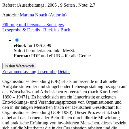
Referat (Ausarbeitung) , 2005 , 9 Seiten , Note: 2,7
Autor:in:
Martina Noack (Autor:in)
Führung und Personal - Sonstiges
Leseprobe & Details
Blick ins Buch
eBook
für
US$ 3,99
Sofort herunterladen. Inkl. MwSt.
Format:
PDF und ePUB – für alle Geräte
In den Warenkorb
Zusammenfassung
Leseprobe
Details
Organisationsentwicklung (OE) ist als umfassende und aktuelle
Aufgabe sinnvoller und sinngebender Lebensgestaltung bezogen auf
das Wirtschafts- und Arbeitsleben zu verstehen (nach Kurt Lewin
1890 – 19471). Es handelt sich um ein längerfristig angelegten
Entwicklungs- und Veränderungsprozess von Organisationen und
den in ihr tätigen Menschen (nach der Deutschen Gesellschaft für
Organisationsentwicklung GOF 1980). Dieser Prozess stützt sich
dabei auf das Lernen aller Betroffenen durch direkte Mitwirkung
und praktische Erfahrung von involvierten Menschen, dieses bezieht
sich auf die Mitarbeiter die in der Organisation arbeiten und die