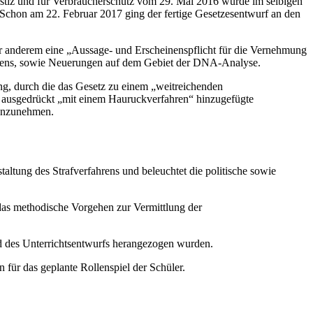
ustiz und für Verbraucherschutz vom 29. Mai 2016 wurde im selbigen
Schon am 22. Februar 2017 ging der fertige Gesetzesentwurf an den
er anderem eine „Aussage- und Erscheinenspflicht für die Vernehmung
hrens, sowie Neuerungen auf dem Gebiet der DNA-Analyse.
g, durch die das Gesetz zu einem „weitreichenden
e ausgedrückt „mit einem Hauruckverfahren“ hinzugefügte
 anzunehmen.
taltung des Strafverfahrens und beleuchtet die politische sowie
das methodische Vorgehen zur Vermittlung der
und des Unterrichtsentwurfs herangezogen wurden.
 für das geplante Rollenspiel der Schüler.