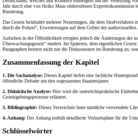
Deutschland, welches laut Kritikern einhergeht mit der Verletzung 
Jahr durch eine von Heiko Maas einberufenen Expertenkommission bea
Bundestag.
Das Gesetz beinhaltet mehrere Neuerungen, die dem Strafverfahren i
durch die Polizei“, Erweiterungen auf dem Gebiet der audiovisuel
Aufsehen in der Öffentlichkeit erregten jedoch die Änderungen der
Überwachungsgesetz“ mutiert. Im Späteren, dem eigentlichen Gesetz 
Paragraphen heizten nicht nur die Diskussionen im Bundestag an, son
Zusammenfassung der Kapitel
1. Die Sachanalyse:
Dieses Kapitel liefert eine fachliche Hintergrun
öffentliche Debatte um den sogenannten Staatstrojaner.
2. Didaktische Analyse:
Hier wird die unterrichtspraktische Einbet
Gesetzgebungsprozesse erläutert.
3. Bibliographie:
Dieses Verzeichnis listet sämtliche verwendete Lite
4. Anhang:
Der Anhang enthält detaillierte Verlaufspläne für die Un
Schlüsselwörter