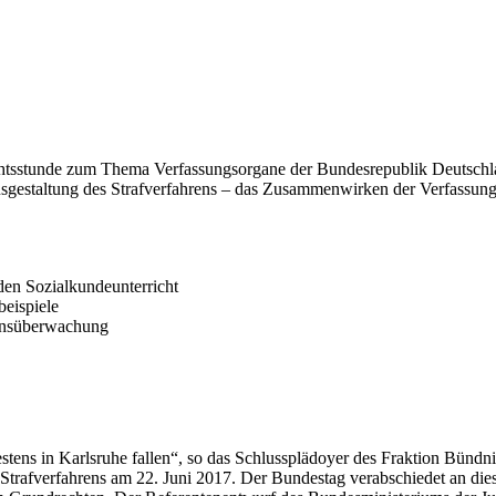
ichtsstunde zum Thema Verfassungsorgane der Bundesrepublik Deutschland
 Ausgestaltung des Strafverfahrens – das Zusammenwirken der Verfass
den Sozialkundeunterricht
beispiele
onsüberwachung
stens in Karlsruhe fallen“, so das Schlussplädoyer des Fraktion Bündn
s Strafverfahrens am 22. Juni 2017. Der Bundestag verabschiedet an di