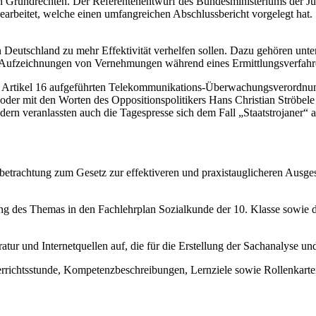
von Grundrechten. Der Referentenentwurf des Bundesministeriums der J
rbeitet, welche einen umfangreichen Abschlussbericht vorgelegt hat. 
n Deutschland zu mehr Effektivität verhelfen sollen. Dazu gehören unt
len Aufzeichnungen von Vernehmungen während eines Ermittlungsverfa
 in Artikel 16 aufgeführten Telekommunikations-Überwachungsverordnun
oder mit den Worten des Oppositionspolitikers Hans Christian Ströbel
dern veranlassten auch die Tagespresse sich dem Fall „Staatstrojaner“
dbetrachtung zum Gesetz zur effektiveren und praxistauglicheren Ausges
tung des Themas in den Fachlehrplan Sozialkunde der 10. Klasse sowie 
ratur und Internetquellen auf, die für die Erstellung der Sachanalyse 
terrichtsstunde, Kompetenzbeschreibungen, Lernziele sowie Rollenkarten