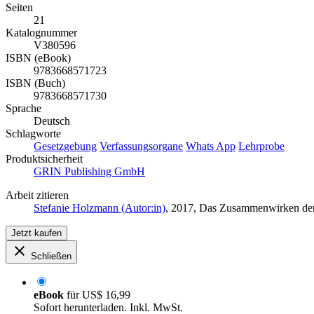
Seiten
21
Katalognummer
V380596
ISBN (eBook)
9783668571723
ISBN (Buch)
9783668571730
Sprache
Deutsch
Schlagworte
Gesetzgebung
Verfassungsorgane
Whats App
Lehrprobe
Produktsicherheit
GRIN Publishing GmbH
Arbeit zitieren
Stefanie Holzmann (Autor:in)
, 2017, Das Zusammenwirken der
Jetzt kaufen
Schließen
eBook
für
US$ 16,99
Sofort herunterladen. Inkl. MwSt.