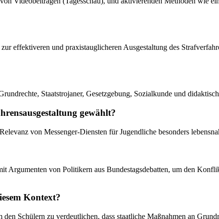
von Videobeiträgen (Tagesschau), und aktivierenden Methoden wie ein
s zur effektiveren und praxistauglicheren Ausgestaltung des Strafverfah
Grundrechte, Staatstrojaner, Gesetzgebung, Sozialkunde und didaktisc
hrensausgestaltung gewählt?
 Relevanz von Messenger-Diensten für Jugendliche besonders lebensnah
 mit Argumenten von Politikern aus Bundestagsdebatten, um den Konfl
diesem Kontext?
um den Schülern zu verdeutlichen, dass staatliche Maßnahmen an Grun