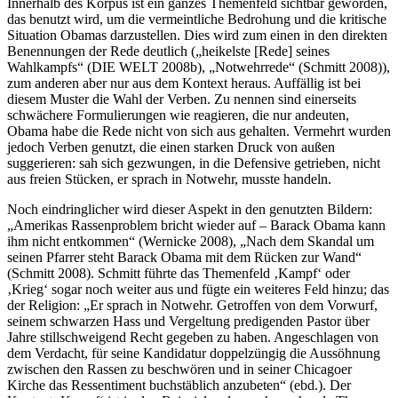
Innerhalb des Korpus ist ein ganzes Themenfeld sichtbar geworden,
das benutzt wird, um die vermeintliche Bedrohung und die kritische
Situation Obamas darzustellen. Dies wird zum einen in den direkten
Benennungen der Rede deutlich („heikelste [Rede] seines
Wahlkampfs“ (DIE WELT 2008b), „Notwehrrede“ (Schmitt 2008)),
zum anderen aber nur aus dem Kontext heraus. Auffällig ist bei
diesem Muster die Wahl der Verben. Zu nennen sind einerseits
schwächere Formulierungen wie reagieren, die nur andeuten,
Obama habe die Rede nicht von sich aus gehalten. Vermehrt wurden
jedoch Verben genutzt, die einen starken Druck von außen
suggerieren: sah sich gezwungen, in die Defensive getrieben, nicht
aus freien Stücken, er sprach in Notwehr, musste handeln.
Noch eindringlicher wird dieser Aspekt in den genutzten Bildern:
„Amerikas Rassenproblem bricht wieder auf – Barack Obama kann
ihm nicht entkommen“ (Wernicke 2008), „Nach dem Skandal um
seinen Pfarrer steht Barack Obama mit dem Rücken zur Wand“
(Schmitt 2008). Schmitt führte das Themenfeld ‚Kampf‘ oder
‚Krieg‘ sogar noch weiter aus und fügte ein weiteres Feld hinzu; das
der Religion: „Er sprach in Notwehr. Getroffen von dem Vorwurf,
seinem schwarzen Hass und Vergeltung predigenden Pastor über
Jahre stillschweigend Recht gegeben zu haben. Angeschlagen von
dem Verdacht, für seine Kandidatur doppelzüngig die Aussöhnung
zwischen den Rassen zu beschwören und in seiner Chicagoer
Kirche das Ressentiment buchstäblich anzubeten“ (ebd.). Der