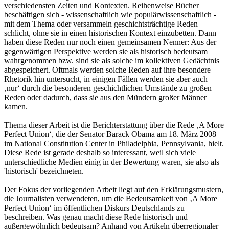
verschiedensten Zeiten und Kontexten. Reihenweise Bücher
beschäftigen sich - wissenschaftlich wie populärwissenschaftlich -
mit dem Thema oder versammeln geschichtsträchtige Reden
schlicht, ohne sie in einen historischen Kontext einzubetten. Dann
haben diese Reden nur noch einen gemeinsamen Nenner: Aus der
gegenwärtigen Perspektive werden sie als historisch bedeutsam
wahrgenommen bzw. sind sie als solche im kollektiven Gedächtnis
abgespeichert. Oftmals werden solche Reden auf ihre besondere
Rhetorik hin untersucht, in einigen Fällen werden sie aber auch
‚nur‘ durch die besonderen geschichtlichen Umstände zu großen
Reden oder dadurch, dass sie aus den Mündern großer Männer
kamen.
Thema dieser Arbeit ist die Berichterstattung über die Rede ‚A More
Perfect Union‘, die der Senator Barack Obama am 18. März 2008
im National Constitution Center in Philadelphia, Pennsylvania, hielt.
Diese Rede ist gerade deshalb so interessant, weil sich viele
unterschiedliche Medien einig in der Bewertung waren, sie also als
'historisch' bezeichneten.
Der Fokus der vorliegenden Arbeit liegt auf den Erklärungsmustern,
die Journalisten verwendeten, um die Bedeutsamkeit von ‚A More
Perfect Union‘ im öffentlichen Diskurs Deutschlands zu
beschreiben. Was genau macht diese Rede historisch und
außergewöhnlich bedeutsam? Anhand von Artikeln überregionaler