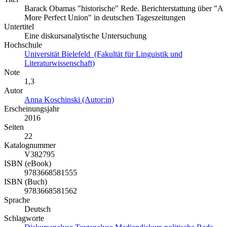
Barack Obamas "historische" Rede. Berichterstattung über "A
More Perfect Union" in deutschen Tageszeitungen
Untertitel
Eine diskursanalytische Untersuchung
Hochschule
Universität Bielefeld (Fakultät für Linguistik und
Literaturwissenschaft)
Note
1,3
Autor
Anna Koschinski (Autor:in)
Erscheinungsjahr
2016
Seiten
22
Katalognummer
V382795
ISBN (eBook)
9783668581555
ISBN (Buch)
9783668581562
Sprache
Deutsch
Schlagworte