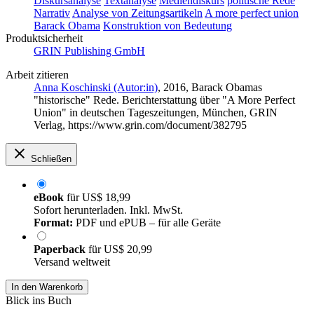
Diskursanalyse
Textanalyse
Mediendiskurs
politische Rede
Narrativ
Analyse von Zeitungsartikeln
A more perfect union
Barack Obama
Konstruktion von Bedeutung
Produktsicherheit
GRIN Publishing GmbH
Arbeit zitieren
Anna Koschinski (Autor:in)
, 2016, Barack Obamas
"historische" Rede. Berichterstattung über "A More Perfect
Union" in deutschen Tageszeitungen, München, GRIN
Verlag, https://www.grin.com/document/382795
Schließen
eBook
für
US$ 18,99
Sofort herunterladen. Inkl. MwSt.
Format:
PDF und ePUB – für alle Geräte
Paperback
für
US$ 20,99
Versand weltweit
In den Warenkorb
Blick ins Buch