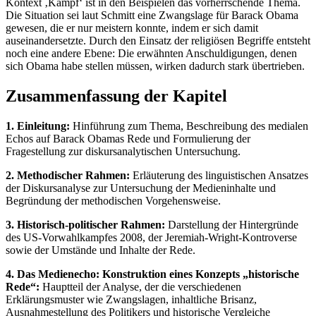
Kontext ‚Kampf‘ ist in den Beispielen das vorherrschende Thema.
Die Situation sei laut Schmitt eine Zwangslage für Barack Obama
gewesen, die er nur meistern konnte, indem er sich damit
auseinandersetzte. Durch den Einsatz der religiösen Begriffe entsteht
noch eine andere Ebene: Die erwähnten Anschuldigungen, denen
sich Obama habe stellen müssen, wirken dadurch stark übertrieben.
Zusammenfassung der Kapitel
1. Einleitung:
Hinführung zum Thema, Beschreibung des medialen
Echos auf Barack Obamas Rede und Formulierung der
Fragestellung zur diskursanalytischen Untersuchung.
2. Methodischer Rahmen:
Erläuterung des linguistischen Ansatzes
der Diskursanalyse zur Untersuchung der Medieninhalte und
Begründung der methodischen Vorgehensweise.
3. Historisch-politischer Rahmen:
Darstellung der Hintergründe
des US-Vorwahlkampfes 2008, der Jeremiah-Wright-Kontroverse
sowie der Umstände und Inhalte der Rede.
4. Das Medienecho: Konstruktion eines Konzepts „historische
Rede“:
Hauptteil der Analyse, der die verschiedenen
Erklärungsmuster wie Zwangslagen, inhaltliche Brisanz,
Ausnahmestellung des Politikers und historische Vergleiche