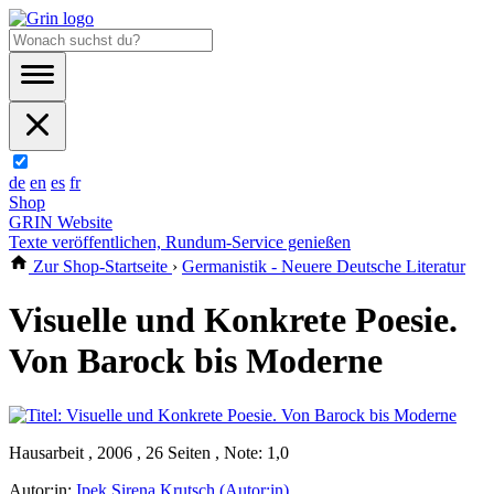
de
en
es
fr
Shop
GRIN Website
Texte veröffentlichen, Rundum-Service genießen
Zur Shop-Startseite
›
Germanistik - Neuere Deutsche Literatur
Visuelle und Konkrete Poesie.
Von Barock bis Moderne
Hausarbeit , 2006 , 26 Seiten , Note: 1,0
Autor:in:
Ipek Sirena Krutsch (Autor:in)