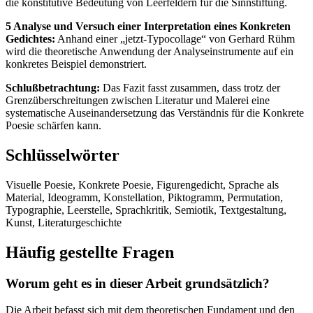
die konstitutive Bedeutung von Leerfeldern für die Sinnstiftung.
5 Analyse und Versuch einer Interpretation eines Konkreten
Gedichtes:
Anhand einer „jetzt-Typocollage“ von Gerhard Rühm
wird die theoretische Anwendung der Analyseinstrumente auf ein
konkretes Beispiel demonstriert.
Schlußbetrachtung:
Das Fazit fasst zusammen, dass trotz der
Grenzüberschreitungen zwischen Literatur und Malerei eine
systematische Auseinandersetzung das Verständnis für die Konkrete
Poesie schärfen kann.
Schlüsselwörter
Visuelle Poesie, Konkrete Poesie, Figurengedicht, Sprache als
Material, Ideogramm, Konstellation, Piktogramm, Permutation,
Typographie, Leerstelle, Sprachkritik, Semiotik, Textgestaltung,
Kunst, Literaturgeschichte
Häufig gestellte Fragen
Worum geht es in dieser Arbeit grundsätzlich?
Die Arbeit befasst sich mit dem theoretischen Fundament und den