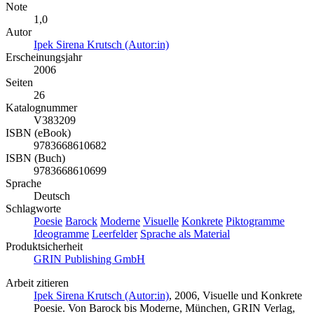
Note
1,0
Autor
Ipek Sirena Krutsch (Autor:in)
Erscheinungsjahr
2006
Seiten
26
Katalognummer
V383209
ISBN (eBook)
9783668610682
ISBN (Buch)
9783668610699
Sprache
Deutsch
Schlagworte
Poesie
Barock
Moderne
Visuelle
Konkrete
Piktogramme
Ideogramme
Leerfelder
Sprache als Material
Produktsicherheit
GRIN Publishing GmbH
Arbeit zitieren
Ipek Sirena Krutsch (Autor:in)
, 2006, Visuelle und Konkrete
Poesie. Von Barock bis Moderne, München, GRIN Verlag,