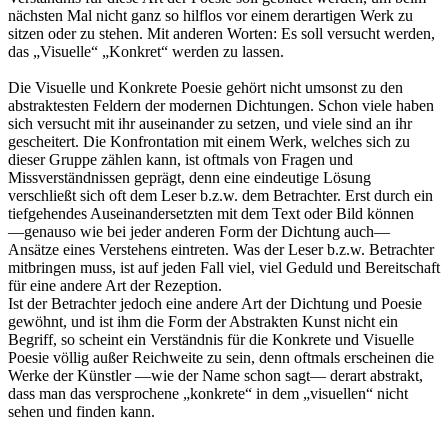
nächsten Mal nicht ganz so hilflos vor einem derartigen Werk zu
sitzen oder zu stehen. Mit anderen Worten: Es soll versucht werden,
das „Visuelle“ „Konkret“ werden zu lassen.
Die Visuelle und Konkrete Poesie gehört nicht umsonst zu den
abstraktesten Feldern der modernen Dichtungen. Schon viele haben
sich versucht mit ihr auseinander zu setzen, und viele sind an ihr
gescheitert. Die Konfrontation mit einem Werk, welches sich zu
dieser Gruppe zählen kann, ist oftmals von Fragen und
Missverständnissen geprägt, denn eine eindeutige Lösung
verschließt sich oft dem Leser b.z.w. dem Betrachter. Erst durch ein
tiefgehendes Auseinandersetzten mit dem Text oder Bild können
―genauso wie bei jeder anderen Form der Dichtung auch―
Ansätze eines Verstehens eintreten. Was der Leser b.z.w. Betrachter
mitbringen muss, ist auf jeden Fall viel, viel Geduld und Bereitschaft
für eine andere Art der Rezeption.
Ist der Betrachter jedoch eine andere Art der Dichtung und Poesie
gewöhnt, und ist ihm die Form der Abstrakten Kunst nicht ein
Begriff, so scheint ein Verständnis für die Konkrete und Visuelle
Poesie völlig außer Reichweite zu sein, denn oftmals erscheinen die
Werke der Künstler ―wie der Name schon sagt― derart abstrakt,
dass man das versprochene „konkrete“ in dem „visuellen“ nicht
sehen und finden kann.