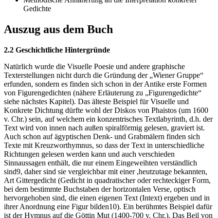
Gedichte
Auszug aus dem Buch
2.2 Geschichtliche Hintergründe
Natürlich wurde die Visuelle Poesie und andere graphische
Texterstellungen nicht durch die Gründung der „Wiener Gruppe“
erfunden, sondern es finden sich schon in der Antike erste Formen
von Figurengedichten (nähere Erläuterung zu „Figurengedichte“
siehe nächstes Kapitel). Das älteste Beispiel für Visuelle und
Konkrete Dichtung dürfte wohl der Diskos von Phaistos (um 1600
v. Chr.) sein, auf welchem ein konzentrisches Textlabyrinth, d.h. der
Text wird von innen nach außen spiralförmig gelesen, graviert ist.
Auch schon auf ägyptischen Denk- und Grabmälern finden sich
Texte mit Kreuzworthymnus, so dass der Text in unterschiedliche
Richtungen gelesen werden kann und auch verschieden
Sinnaussagen enthält, die nur einem Eingeweihten verständlich
sind9, daher sind sie vergleichbar mit einer ,heutzutage bekannten,
Art Gittergedicht (Gedicht in quadratischer oder rechteckiger Form,
bei dem bestimmte Buchstaben der horizontalen Verse, optisch
hervorgehoben sind, die einen eigenen Text (Intext) ergeben und in
ihrer Anordnung eine Figur bilden10). Ein berühmtes Beispiel dafür
ist der Hymnus auf die Göttin Mut (1400-700 v. Chr.). Das Beil von