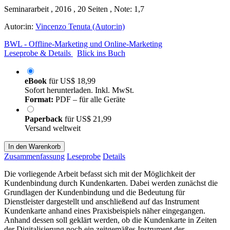
Seminararbeit , 2016 , 20 Seiten , Note: 1,7
Autor:in:
Vincenzo Tenuta (Autor:in)
BWL - Offline-Marketing und Online-Marketing
Leseprobe & Details
Blick ins Buch
eBook
für
US$ 18,99
Sofort herunterladen. Inkl. MwSt.
Format:
PDF – für alle Geräte
Paperback
für
US$ 21,99
Versand weltweit
In den Warenkorb
Zusammenfassung
Leseprobe
Details
Die vorliegende Arbeit befasst sich mit der Möglichkeit der
Kundenbindung durch Kundenkarten. Dabei werden zunächst die
Grundlagen der Kundenbindung und die Bedeutung für
Dienstleister dargestellt und anschließend auf das Instrument
Kundenkarte anhand eines Praxisbeispiels näher eingegangen.
Anhand dessen soll geklärt werden, ob die Kundenkarte in Zeiten
der Digitalisierung noch ein zeitgemäßes Instrument der