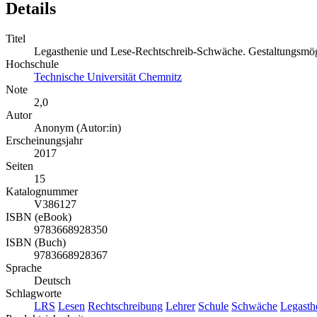
Details
Titel
Legasthenie und Lese-Rechtschreib-Schwäche. Gestaltungsmögl
Hochschule
Technische Universität Chemnitz
Note
2,0
Autor
Anonym (Autor:in)
Erscheinungsjahr
2017
Seiten
15
Katalognummer
V386127
ISBN (eBook)
9783668928350
ISBN (Buch)
9783668928367
Sprache
Deutsch
Schlagworte
LRS
Lesen
Rechtschreibung
Lehrer
Schule
Schwäche
Legasth