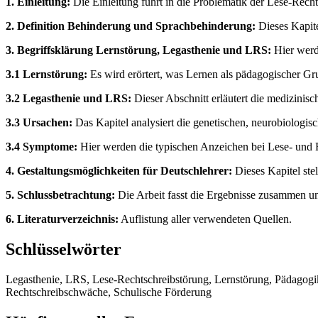
1. Einleitung:
Die Einleitung führt in die Problematik der Lese-Recht
2. Definition Behinderung und Sprachbehinderung:
Dieses Kapite
3. Begriffsklärung Lernstörung, Legasthenie und LRS:
Hier werd
3.1 Lernstörung:
Es wird erörtert, was Lernen als pädagogischer G
3.2 Legasthenie und LRS:
Dieser Abschnitt erläutert die medizinis
3.3 Ursachen:
Das Kapitel analysiert die genetischen, neurobiologi
3.4 Symptome:
Hier werden die typischen Anzeichen bei Lese- und 
4. Gestaltungsmöglichkeiten für Deutschlehrer:
Dieses Kapitel ste
5. Schlussbetrachtung:
Die Arbeit fasst die Ergebnisse zusammen un
6. Literaturverzeichnis:
Auflistung aller verwendeten Quellen.
Schlüsselwörter
Legasthenie, LRS, Lese-Rechtschreibstörung, Lernstörung, Pädagogik,
Rechtschreibschwäche, Schulische Förderung