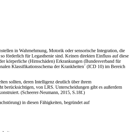
tellen in Wahrnehmung, Motorik oder sensorische Integration, die
örderlich für Legasthenie sind. Keinen direkten Einfluss auf diese
 oder körperliche (Hirnschäden) Erkrankungen (Bundesverband für
ionalen Klassifikationsschema der Krankheiten´ (ICD 10) im Bereich
ten sollten, deren Intelligenz deutlich über ihrem
nicht berücksichtigen, von LRS. Unterscheidungen gibt es außerdem
konstruiert. (Scheerer-Neumann, 2015, S.18f.)
hstörung) in diesen Fähigkeiten, begründet auf