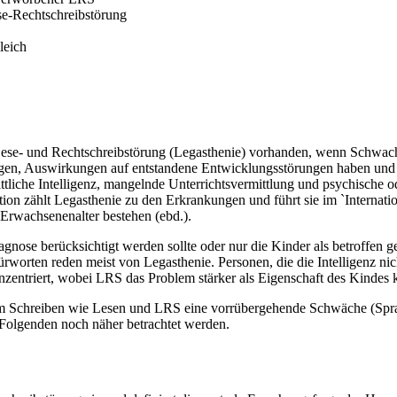
se-Rechtschreibstörung
leich
Lese- und Rechtschreibstörung (Legasthenie) vorhanden, wenn Schwachs
, Auswirkungen auf entstandene Entwicklungsstörungen haben und so f
ttliche Intelligenz, mangelnde Unterrichtsvermittlung und psychische
ion zählt Legasthenie zu den Erkrankungen und führt sie im `Internat
 Erwachsenenalter bestehen (ebd.).
agnose berücksichtigt werden sollte oder nur die Kinder als betroffen gel
fürworten reden meist von Legasthenie. Personen, die die Intelligenz 
nzentriert, wobei LRS das Problem stärker als Eigenschaft des Kindes 
im Schreiben wie Lesen und LRS eine vorrübergehende Schwäche (Sprac
Folgenden noch näher betrachtet werden.