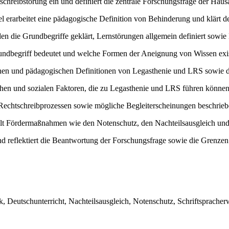
schreibstörung ein und definiert die zentrale Forschungsfrage der Hausa
l erarbeitet eine pädagogische Definition von Behinderung und klärt 
en die Grundbegriffe geklärt, Lernstörungen allgemein definiert sowi
rundbegriff bedeutet und welche Formen der Aneignung von Wissen exis
chen und pädagogischen Definitionen von Legasthenie und LRS sowie de
schen und sozialen Faktoren, die zu Legasthenie und LRS führen können
Rechtschreibprozessen sowie mögliche Begleiterscheinungen beschrieb
llt Fördermaßnahmen wie den Notenschutz, den Nachteilsausgleich und 
d reflektiert die Beantwortung der Forschungsfrage sowie die Grenze
 Deutschunterricht, Nachteilsausgleich, Notenschutz, Schriftspracher