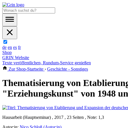
de
en
es
fr
Shop
GRIN Website
Texte veröffentlichen, Rundum-Service genießen
Zur Shop-Startseite
›
Geschichte - Sonstiges
Thematisierung von Etablierung
"Erziehungskunst" von 1948 un
Hausarbeit (Hauptseminar) , 2017 , 23 Seiten , Note: 1,3
Autor:in:
Nico Schloß (Autor:in)