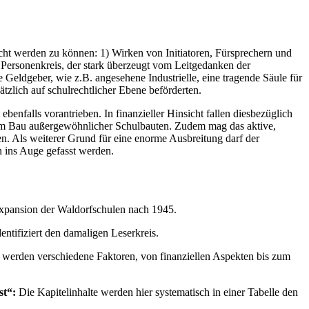
cht werden zu können: 1) Wirken von Initiatoren, Fürsprechern und
 Personenkreis, der stark überzeugt vom Leitgedanken der
Geldgeber, wie z.B. angesehene Industrielle, eine tragende Säule für
zlich auf schulrechtlicher Ebene beförderten.
nfalls vorantrieben. In finanzieller Hinsicht fallen diesbezüglich
beim Bau außergewöhnlicher Schulbauten. Zudem mag das aktive,
en. Als weiterer Grund für eine enorme Ausbreitung darf der
 ins Auge gefasst werden.
 Expansion der Waldorfschulen nach 1945.
entifiziert den damaligen Leserkreis.
werden verschiedene Faktoren, von finanziellen Aspekten bis zum
st“:
Die Kapitelinhalte werden hier systematisch in einer Tabelle den