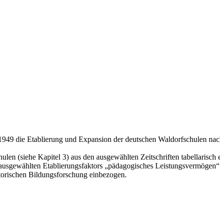
d 1949 die Etablierung und Expansion der deutschen Waldorfschulen na
n (siehe Kapitel 3) aus den ausgewählten Zeitschriften tabellarisch er
es ausgewählten Etablierungsfaktors „pädagogisches Leistungsvermögen“ a
torischen Bildungsforschung einbezogen.