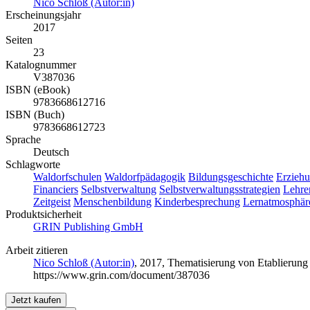
Nico Schloß (Autor:in)
Erscheinungsjahr
2017
Seiten
23
Katalognummer
V387036
ISBN (eBook)
9783668612716
ISBN (Buch)
9783668612723
Sprache
Deutsch
Schlagworte
Waldorfschulen
Waldorfpädagogik
Bildungsgeschichte
Erziehu
Financiers
Selbstverwaltung
Selbstverwaltungsstrategien
Lehre
Zeitgeist
Menschenbildung
Kinderbesprechung
Lernatmosphär
Produktsicherheit
GRIN Publishing GmbH
Arbeit zitieren
Nico Schloß (Autor:in)
, 2017, Thematisierung von Etablierun
https://www.grin.com/document/387036
Jetzt kaufen