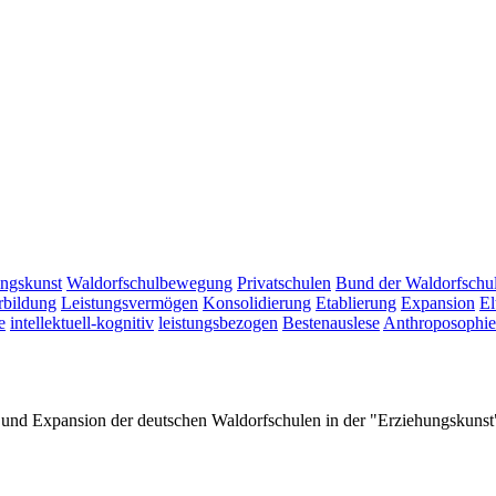
ngskunst
Waldorfschulbewegung
Privatschulen
Bund der Waldorfschu
rbildung
Leistungsvermögen
Konsolidierung
Etablierung
Expansion
El
e
intellektuell-kognitiv
leistungsbezogen
Bestenauslese
Anthroposophie
g und Expansion der deutschen Waldorfschulen in der "Erziehungskun