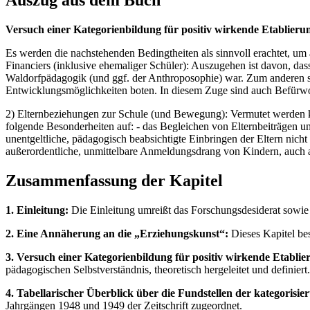
Auszug aus dem Buch
Versuch einer Kategorienbildung für positiv wirkende Etablier
Es werden die nachstehenden Bedingtheiten als sinnvoll erachtet, um
Financiers (inklusive ehemaliger Schüler): Auszugehen ist davon, da
Waldorfpädagogik (und ggf. der Anthroposophie) war. Zum anderen sch
Entwicklungsmöglichkeiten boten. In diesem Zuge sind auch Befürwort
2) Elternbeziehungen zur Schule (und Bewegung): Vermutet werden kann
folgende Besonderheiten auf: - das Begleichen von Elternbeiträgen 
unentgeltliche, pädagogisch beabsichtigte Einbringen der Eltern nic
außerordentliche, unmittelbare Anmeldungsdrang von Kindern, auch a
Zusammenfassung der Kapitel
1. Einleitung:
Die Einleitung umreißt das Forschungsdesiderat sowie 
2. Eine Annäherung an die „Erziehungskunst“:
Dieses Kapitel bes
3. Versuch einer Kategorienbildung für positiv wirkende Etabl
pädagogischen Selbstverständnis, theoretisch hergeleitet und definiert.
4. Tabellarischer Überblick über die Fundstellen der kategorisi
Jahrgängen 1948 und 1949 der Zeitschrift zugeordnet.