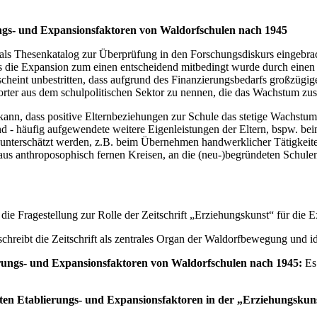
ungs- und Expansionsfaktoren von Waldorfschulen nach 1945
 als Thesenkatalog zur Überprüfung in den Forschungsdiskurs eingebra
ss die Expansion zum einen entscheidend mitbedingt wurde durch einen
eint unbestritten, dass aufgrund des Finanzierungsbedarfs großzügige 
er aus dem schulpolitischen Sektor zu nennen, die das Wachstum zusät
, dass positive Elternbeziehungen zur Schule das stetige Wachstum ebe
und - häufig aufgewendete weitere Eigenleistungen der Eltern, bspw. 
ht unterschätzt werden, z.B. beim Übernehmen handwerklicher Tätigkeit
us anthroposophisch fernen Kreisen, an die (neu-)begründeten Schulen
die Fragestellung zur Rolle der Zeitschrift „Erziehungskunst“ für die
chreibt die Zeitschrift als zentrales Organ der Waldorfbewegung und id
ierungs- und Expansionsfaktoren von Waldorfschulen nach 1945:
Es 
erten Etablierungs- und Expansionsfaktoren in der „Erziehungskun