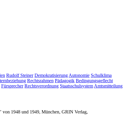
len
Rudolf Steiner
Demokratisierung
Autonomie
Schulklima
ternbeziehung
Rechtsrahmen
Pädagogik
Bedingungsgeflecht
Fürsprecher
Rechtsverordnung
Staatsschulsystem
Amtsmitteilung
st" von 1948 und 1949, München, GRIN Verlag,