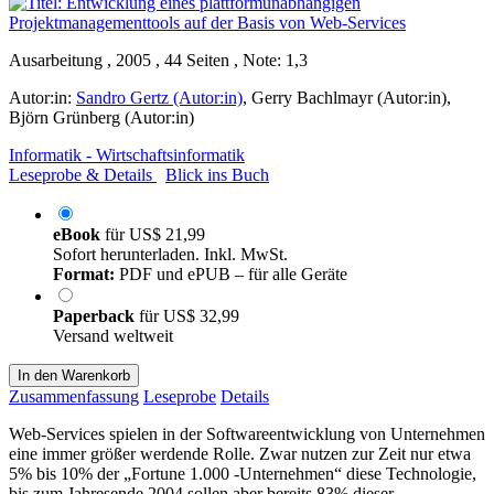
Ausarbeitung , 2005 , 44 Seiten , Note: 1,3
Autor:in:
Sandro Gertz (Autor:in)
,
Gerry Bachlmayr (Autor:in)
,
Björn Grünberg (Autor:in)
Informatik - Wirtschaftsinformatik
Leseprobe & Details
Blick ins Buch
eBook
für
US$ 21,99
Sofort herunterladen. Inkl. MwSt.
Format:
PDF und ePUB – für alle Geräte
Paperback
für
US$ 32,99
Versand weltweit
In den Warenkorb
Zusammenfassung
Leseprobe
Details
Web-Services spielen in der Softwareentwicklung von Unternehmen
eine immer größer werdende Rolle. Zwar nutzen zur Zeit nur etwa
5% bis 10% der „Fortune 1.000 -Unternehmen“ diese Technologie,
bis zum Jahresende 2004 sollen aber bereits 83% dieser