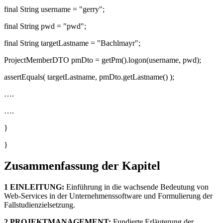
final String username = "gerry";
final String pwd = "pwd";
final String targetLastname = "Bachlmayr";
ProjectMemberDTO pmDto = getPm().logon(username, pwd);
assertEquals( targetLastname, pmDto.getLastname() );
….
….
}
}
Zusammenfassung der Kapitel
1 EINLEITUNG:
Einführung in die wachsende Bedeutung von
Web-Services in der Unternehmenssoftware und Formulierung der
Fallstudienzielsetzung.
2 PROJEKTMANAGEMENT:
Fundierte Erläuterung der