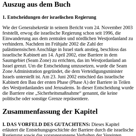
Auszug aus dem Buch
1. Entscheidungen der israelischen Regierung
Wie der Generalsekretär in seinem Bericht vom 24. November 2003
feststellt, erwog die israelische Regierung schon seit 1996, die
Einwanderung aus dem zentralen und nördlichen Westjordanland zu
verhindern. Nachdem im Frühjahr 2002 die Zahl der
palästinensischen Anschläge in Israel stark anstieg, beschloss das
israelische Kabinett am 14. April 2002, eine Barriere in dem
Saumgebiet (Seam Zone) zu errichten, das im Westjordanland an
Israel grenzt. Um die Entscheidung umzusetzen, wurde die Seam
Zone Administration gegründet, die dem Verteidigungsminister
Israels unterstellt ist. Am 23. Juni 2002 entschied das israelische
Kabinett den Bau der ersten Phase (Phase A) der Barriere in Teilen
des Westjordanlandes und Jerusalems. In dieser Entscheidung wurde
die Barriere eine „Sicherheitsmaßnahme“ genannt, die keine
politische oder sonstige Grenze repräsentiere.
Zusammenfassung der Kapitel
I. DAS VORFELD DES GUTACHTENS:
Dieses Kapitel
erläutert die Entstehungsgeschichte der Barriere durch die israelische
Regierung sowie das vorangegangene Verhalten der Vereinten