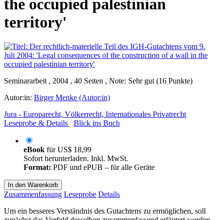
the occupied palestinian
territory'
Seminararbeit , 2004 , 40 Seiten , Note: Sehr gut (16 Punkte)
Autor:in:
Birger Menke (Autor:in)
Jura - Europarecht, Völkerrecht, Internationales Privatrecht
Leseprobe & Details
Blick ins Buch
eBook
für
US$ 18,99
Sofort herunterladen. Inkl. MwSt.
Format:
PDF und ePUB – für alle Geräte
In den Warenkorb
Zusammenfassung
Leseprobe
Details
Um ein besseres Verständnis des Gutachtens zu ermöglichen, soll
zunächst das Vorfeld desselben zusammenfassend erläutert werden.