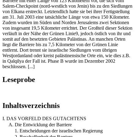
Barriere mit einer Länge von 123 Kilometern vor, die sich vom
Salem-Checkpoint (nord-westlich von Jenin) bis zu den Siedlungen
von Elkana erstreckt. Letztendlich hatte sie bei ihrer Fertigstellung
am 31. Juli 2003 eine tatsächliche Länge von etwa 150 Kilometer.
Zudem wurden im Süden und Norden Jerusalems zwei Sektionen
von insgesamt 19,5 Kilometer errichtet. Der Großteil dieser Sektion
verläuft in der Nähe der Grünen Linie9, jedoch östlich von ihr und
somit auf den besetzten Gebieten Palästinas. An manchen Orten
liegt die Barriere bis zu 7,5 Kilometer von der Grünen Linie
entfernt. Dort trennt sie israelische Siedlungen vom übrigen
Westjordanland oder kreist palästinensische Orte ein, wie dies z.B.
in Qalqilya der Fall ist. Phase B wurde im Dezember 2002
beschlossen. [...]
Leseprobe
Inhaltsverzeichnis
I. DAS VORFELD DES GUTACHTENS
A. Die Entwicklung der Barriere
1. Entscheidungen der israelischen Regierung
2. Beschaffenheit der Barriere