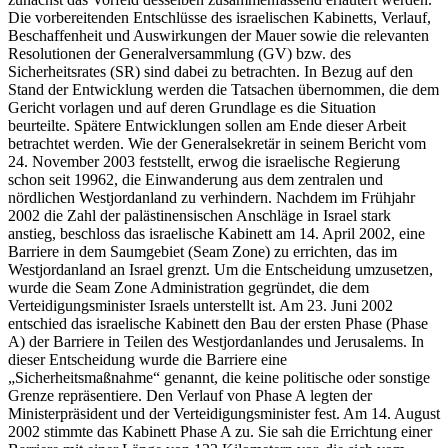
Die vorbereitenden Entschlüsse des israelischen Kabinetts, Verlauf,
Beschaffenheit und Auswirkungen der Mauer sowie die relevanten
Resolutionen der Generalversammlung (GV) bzw. des
Sicherheitsrates (SR) sind dabei zu betrachten. In Bezug auf den
Stand der Entwicklung werden die Tatsachen übernommen, die dem
Gericht vorlagen und auf deren Grundlage es die Situation
beurteilte. Spätere Entwicklungen sollen am Ende dieser Arbeit
betrachtet werden. Wie der Generalsekretär in seinem Bericht vom
24. November 2003 feststellt, erwog die israelische Regierung
schon seit 19962, die Einwanderung aus dem zentralen und
nördlichen Westjordanland zu verhindern. Nachdem im Frühjahr
2002 die Zahl der palästinensischen Anschläge in Israel stark
anstieg, beschloss das israelische Kabinett am 14. April 2002, eine
Barriere in dem Saumgebiet (Seam Zone) zu errichten, das im
Westjordanland an Israel grenzt. Um die Entscheidung umzusetzen,
wurde die Seam Zone Administration gegründet, die dem
Verteidigungsminister Israels unterstellt ist. Am 23. Juni 2002
entschied das israelische Kabinett den Bau der ersten Phase (Phase
A) der Barriere in Teilen des Westjordanlandes und Jerusalems. In
dieser Entscheidung wurde die Barriere eine
„Sicherheitsmaßnahme“ genannt, die keine politische oder sonstige
Grenze repräsentiere. Den Verlauf von Phase A legten der
Ministerpräsident und der Verteidigungsminister fest. Am 14. August
2002 stimmte das Kabinett Phase A zu. Sie sah die Errichtung einer