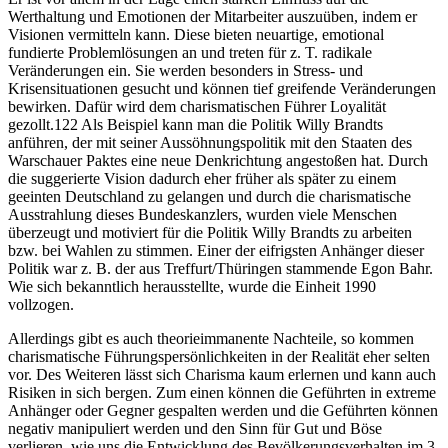
Werthaltung und Emotionen der Mitarbeiter auszuüben, indem er
Visionen vermitteln kann. Diese bieten neuartige, emotional
fundierte Problemlösungen an und treten für z. T. radikale
Veränderungen ein. Sie werden besonders in Stress- und
Krisensituationen gesucht und können tief greifende Veränderungen
bewirken. Dafür wird dem charismatischen Führer Loyalität
gezollt.122 Als Beispiel kann man die Politik Willy Brandts
anführen, der mit seiner Aussöhnungspolitik mit den Staaten des
Warschauer Paktes eine neue Denkrichtung angestoßen hat. Durch
die suggerierte Vision dadurch eher früher als später zu einem
geeinten Deutschland zu gelangen und durch die charismatische
Ausstrahlung dieses Bundeskanzlers, wurden viele Menschen
überzeugt und motiviert für die Politik Willy Brandts zu arbeiten
bzw. bei Wahlen zu stimmen. Einer der eifrigsten Anhänger dieser
Politik war z. B. der aus Treffurt/Thüringen stammende Egon Bahr.
Wie sich bekanntlich herausstellte, wurde die Einheit 1990
vollzogen.
Allerdings gibt es auch theorieimmanente Nachteile, so kommen
charismatische Führungspersönlichkeiten in der Realität eher selten
vor. Des Weiteren lässt sich Charisma kaum erlernen und kann auch
Risiken in sich bergen. Zum einen können die Geführten in extreme
Anhänger oder Gegner gespalten werden und die Geführten können
negativ manipuliert werden und den Sinn für Gut und Böse
verlieren, wie uns die Entwicklung des Bevölkerungsverhalten im 3.