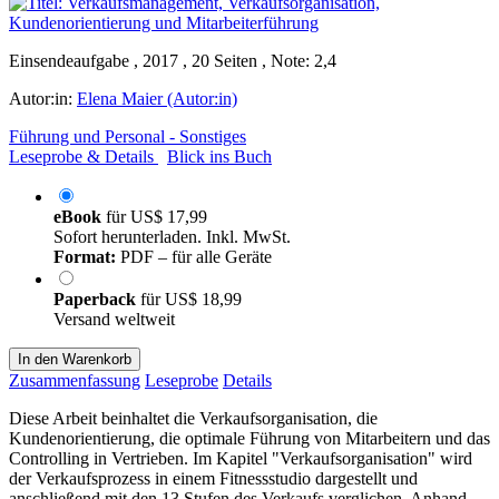
Einsendeaufgabe , 2017 , 20 Seiten , Note: 2,4
Autor:in:
Elena Maier (Autor:in)
Führung und Personal - Sonstiges
Leseprobe & Details
Blick ins Buch
eBook
für
US$ 17,99
Sofort herunterladen. Inkl. MwSt.
Format:
PDF – für alle Geräte
Paperback
für
US$ 18,99
Versand weltweit
In den Warenkorb
Zusammenfassung
Leseprobe
Details
Diese Arbeit beinhaltet die Verkaufsorganisation, die
Kundenorientierung, die optimale Führung von Mitarbeitern und das
Controlling in Vertrieben. Im Kapitel "Verkaufsorganisation" wird
der Verkaufsprozess in einem Fitnessstudio dargestellt und
anschließend mit den 13 Stufen des Verkaufs verglichen. Anhand