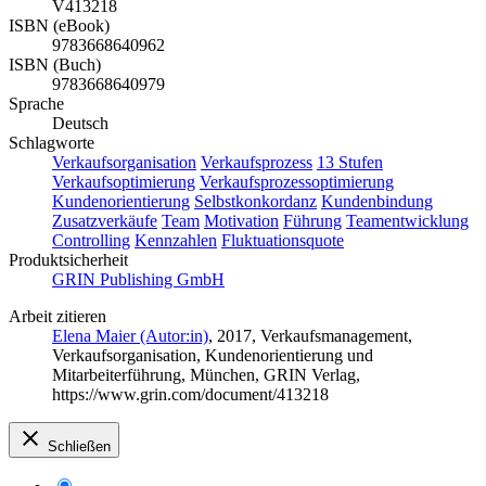
V413218
ISBN (eBook)
9783668640962
ISBN (Buch)
9783668640979
Sprache
Deutsch
Schlagworte
Verkaufsorganisation
Verkaufsprozess
13 Stufen
Verkaufsoptimierung
Verkaufsprozessoptimierung
Kundenorientierung
Selbstkonkordanz
Kundenbindung
Zusatzverkäufe
Team
Motivation
Führung
Teamentwicklung
Controlling
Kennzahlen
Fluktuationsquote
Produktsicherheit
GRIN Publishing GmbH
Arbeit zitieren
Elena Maier (Autor:in)
, 2017, Verkaufsmanagement,
Verkaufsorganisation, Kundenorientierung und
Mitarbeiterführung, München, GRIN Verlag,
https://www.grin.com/document/413218
Schließen