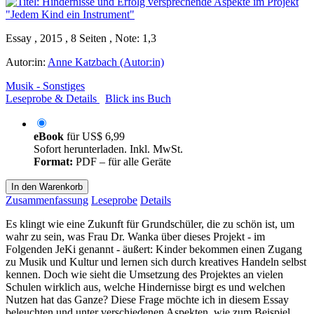
Essay , 2015 , 8 Seiten , Note: 1,3
Autor:in:
Anne Katzbach (Autor:in)
Musik - Sonstiges
Leseprobe & Details
Blick ins Buch
eBook
für
US$ 6,99
Sofort herunterladen. Inkl. MwSt.
Format:
PDF – für alle Geräte
In den Warenkorb
Zusammenfassung
Leseprobe
Details
Es klingt wie eine Zukunft für Grundschüler, die zu schön ist, um
wahr zu sein, was Frau Dr. Wanka über dieses Projekt - im
Folgenden JeKi genannt - äußert: Kinder bekommen einen Zugang
zu Musik und Kultur und lernen sich durch kreatives Handeln selbst
kennen. Doch wie sieht die Umsetzung des Projektes an vielen
Schulen wirklich aus, welche Hindernisse birgt es und welchen
Nutzen hat das Ganze? Diese Frage möchte ich in diesem Essay
beleuchten und unter verschiedenen Aspekten, wie zum Beispiel