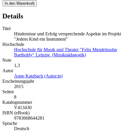
In den Warenkorb
Details
Titel
Hindernisse und Erfolg versprechende Aspekte im Projekt
"Jedem Kind ein Instrument"
Hochschule
Hochschule für Musik und Theater "Felix Mendelssohn
Bartholdy" Leipzig (Musikpädagogik)
Note
1,3
Autor
Anne Katzbach (Autor:in)
Erscheinungsjahr
2015
Seiten
8
Katalognummer
V413430
ISBN (eBook)
9783668644281
Sprache
Deutsch