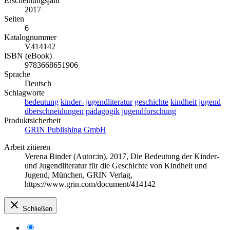
Erscheinungsjahr
2017
Seiten
6
Katalognummer
V414142
ISBN (eBook)
9783668651906
Sprache
Deutsch
Schlagworte
bedeutung
kinder-
jugendliteratur
geschichte
kindheit
jugend
überschneidungen
pädagogik
jugendforschung
Produktsicherheit
GRIN Publishing GmbH
Arbeit zitieren
Verena Binder (Autor:in)
, 2017, Die Bedeutung der Kinder-
und Jugendliteratur für die Geschichte von Kindheit und
Jugend, München, GRIN Verlag,
https://www.grin.com/document/414142
Schließen