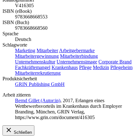
V416305
ISBN (eBook)
9783668668553
ISBN (Buch)
9783668668560
Sprache
Deutsch
Schlagworte
Marketing
Mitarbeiter
Arbeitgebermarke
Mitarbeitergewinnung
Mitarbeiterbindung
Unternehmenskultur
Unternehmensimage
Corporate Brand
Fachkräftemangel
Krankenhaus
Pflege
Medizin
Pflegeheim
Mitarbeiterrekrutierung
Produktsicherheit
GRIN Publishing GmbH
Arbeit zitieren
Bernd Gillet (Autor:in)
, 2017, Erlangen eines
Wettbewerbsvorteils im Krankenhaus durch Employer
Branding, München, GRIN Verlag,
https://www.grin.com/document/416305
Schließen