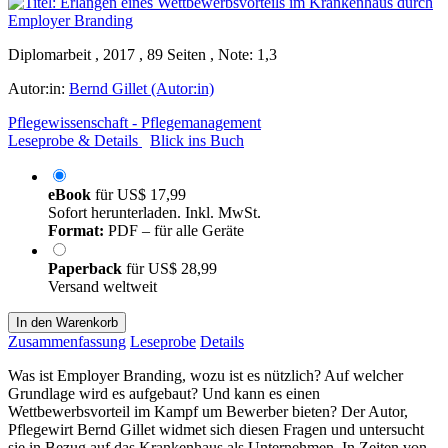
Diplomarbeit , 2017 , 89 Seiten , Note: 1,3
Autor:in:
Bernd Gillet (Autor:in)
Pflegewissenschaft - Pflegemanagement
Leseprobe & Details
Blick ins Buch
eBook
für
US$ 17,99
Sofort herunterladen. Inkl. MwSt.
Format:
PDF – für alle Geräte
Paperback
für
US$ 28,99
Versand weltweit
In den Warenkorb
Zusammenfassung
Leseprobe
Details
Was ist Employer Branding, wozu ist es nützlich? Auf welcher
Grundlage wird es aufgebaut? Und kann es einen
Wettbewerbsvorteil im Kampf um Bewerber bieten? Der Autor,
Pflegewirt Bernd Gillet widmet sich diesen Fragen und untersucht
sie in Bezug auf das Krankenhaus als Unternehmen. In Zeiten von