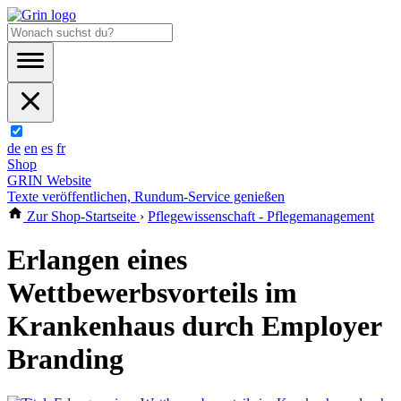
de
en
es
fr
Shop
GRIN Website
Texte veröffentlichen, Rundum-Service genießen
Zur Shop-Startseite
›
Pflegewissenschaft - Pflegemanagement
Erlangen eines
Wettbewerbsvorteils im
Krankenhaus durch Employer
Branding