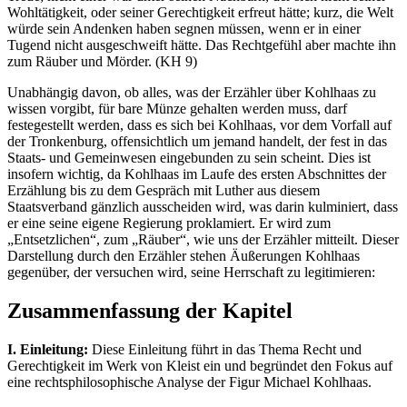
Wohltätigkeit, oder seiner Gerechtigkeit erfreut hätte; kurz, die Welt
würde sein Andenken haben segnen müssen, wenn er in einer
Tugend nicht ausgeschweift hätte. Das Rechtgefühl aber machte ihn
zum Räuber und Mörder. (KH 9)
Unabhängig davon, ob alles, was der Erzähler über Kohlhaas zu
wissen vorgibt, für bare Münze gehalten werden muss, darf
festegestellt werden, dass es sich bei Kohlhaas, vor dem Vorfall auf
der Tronkenburg, offensichtlich um jemand handelt, der fest in das
Staats- und Gemeinwesen eingebunden zu sein scheint. Dies ist
insofern wichtig, da Kohlhaas im Laufe des ersten Abschnittes der
Erzählung bis zu dem Gespräch mit Luther aus diesem
Staatsverband gänzlich ausscheiden wird, was darin kulminiert, dass
er eine seine eigene Regierung proklamiert. Er wird zum
„Entsetzlichen“, zum „Räuber“, wie uns der Erzähler mitteilt. Dieser
Darstellung durch den Erzähler stehen Äußerungen Kohlhaas
gegenüber, der versuchen wird, seine Herrschaft zu legitimieren:
Zusammenfassung der Kapitel
I. Einleitung:
Diese Einleitung führt in das Thema Recht und
Gerechtigkeit im Werk von Kleist ein und begründet den Fokus auf
eine rechtsphilosophische Analyse der Figur Michael Kohlhaas.