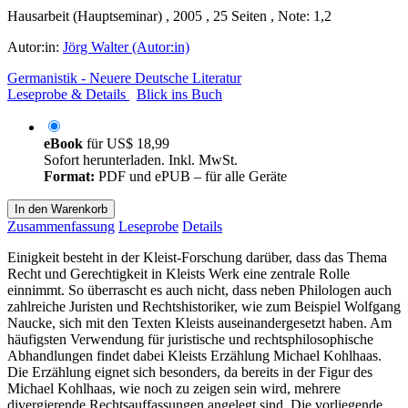
Hausarbeit (Hauptseminar) , 2005 , 25 Seiten , Note: 1,2
Autor:in:
Jörg Walter (Autor:in)
Germanistik - Neuere Deutsche Literatur
Leseprobe & Details
Blick ins Buch
eBook
für
US$ 18,99
Sofort herunterladen. Inkl. MwSt.
Format:
PDF und ePUB – für alle Geräte
In den Warenkorb
Zusammenfassung
Leseprobe
Details
Einigkeit besteht in der Kleist-Forschung darüber, dass das Thema
Recht und Gerechtigkeit in Kleists Werk eine zentrale Rolle
einnimmt. So überrascht es auch nicht, dass neben Philologen auch
zahlreiche Juristen und Rechtshistoriker, wie zum Beispiel Wolfgang
Naucke, sich mit den Texten Kleists auseinandergesetzt haben. Am
häufigsten Verwendung für juristische und rechtsphilosophische
Abhandlungen findet dabei Kleists Erzählung Michael Kohlhaas.
Die Erzählung eignet sich besonders, da bereits in der Figur des
Michael Kohlhaas, wie noch zu zeigen sein wird, mehrere
divergierende Rechtsauffassungen angelegt sind. Die vorliegende