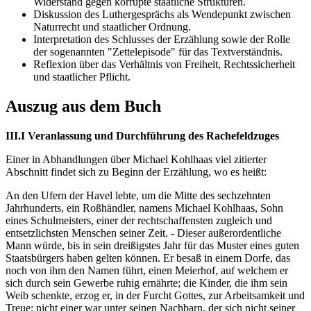
Widerstand gegen korrupte staatliche Strukturen.
Diskussion des Luthergesprächs als Wendepunkt zwischen
Naturrecht und staatlicher Ordnung.
Interpretation des Schlusses der Erzählung sowie der Rolle
der sogenannten "Zettelepisode" für das Textverständnis.
Reflexion über das Verhältnis von Freiheit, Rechtssicherheit
und staatlicher Pflicht.
Auszug aus dem Buch
III.I Veranlassung und Durchführung des Rachefeldzuges
Einer in Abhandlungen über Michael Kohlhaas viel zitierter
Abschnitt findet sich zu Beginn der Erzählung, wo es heißt:
An den Ufern der Havel lebte, um die Mitte des sechzehnten
Jahrhunderts, ein Roßhändler, namens Michael Kohlhaas, Sohn
eines Schulmeisters, einer der rechtschaffensten zugleich und
entsetzlichsten Menschen seiner Zeit. - Dieser außerordentliche
Mann würde, bis in sein dreißigstes Jahr für das Muster eines guten
Staatsbürgers haben gelten können. Er besaß in einem Dorfe, das
noch von ihm den Namen führt, einen Meierhof, auf welchem er
sich durch sein Gewerbe ruhig ernährte; die Kinder, die ihm sein
Weib schenkte, erzog er, in der Furcht Gottes, zur Arbeitsamkeit und
Treue; nicht einer war unter seinen Nachbarn, der sich nicht seiner