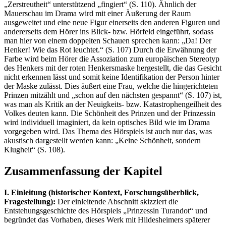
„Zerstreutheit“ unterstützend „fingiert“ (S. 110). Ähnlich der
Mauerschau im Drama wird mit einer Äußerung der Raum
ausgeweitet und eine neue Figur einerseits den anderen Figuren und
andererseits dem Hörer ins Blick- bzw. Hörfeld eingeführt, sodass
man hier von einem doppelten Schauen sprechen kann: „Da! Der
Henker! Wie das Rot leuchtet.“ (S. 107) Durch die Erwähnung der
Farbe wird beim Hörer die Assoziation zum europäischen Stereotyp
des Henkers mit der roten Henkersmaske hergestellt, die das Gesicht
nicht erkennen lässt und somit keine Identifikation der Person hinter
der Maske zulässt. Dies äußert eine Frau, welche die hingerichteten
Prinzen mitzählt und „schon auf den nächsten gespannt“ (S. 107) ist,
was man als Kritik an der Neuigkeits- bzw. Katastrophengeilheit des
Volkes deuten kann. Die Schönheit des Prinzen und der Prinzessin
wird individuell imaginiert, da kein optisches Bild wie im Drama
vorgegeben wird. Das Thema des Hörspiels ist auch nur das, was
akustisch dargestellt werden kann: „Keine Schönheit, sondern
Klugheit“ (S. 108).
Zusammenfassung der Kapitel
I. Einleitung (historischer Kontext, Forschungsüberblick,
Fragestellung):
Der einleitende Abschnitt skizziert die
Entstehungsgeschichte des Hörspiels „Prinzessin Turandot“ und
begründet das Vorhaben, dieses Werk mit Hildesheimers späterer