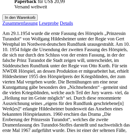
Paperback
für
US$ 20,99
Versand weltweit
In den Warenkorb
Zusammenfassung
Leseprobe
Details
Am 29.1.1954 wurde die erste Fassung des Hörspiels „Prinzessin
Turandot“ von Wolfgang Hildesheimer unter der Regie von Gert
Westphal im Nordwest-deutschen Rundfunk urausgestrahlt. Am 10.
10. 1954 folgte die Ursendung der zweiten Fassung des Hörspiels,
die sich nur durch den Schluss von der ersten Fassung, in der der
falsche Prinz Turandot die Stadt zeigen will, unterscheidet, im
Süddeutschen Rundfunk unter der Regie von Otto Kurth. Für sein
NWDR Hörspiel, an dessen Produktion er mitgearbeitet hat, erhielt
Hildesheimer 1955 den Hörspielpreis der Kriegsblinden, der zum
vierten Mal vergeben wurde. Die Bemühungen um eine neue
Kunstgattung gäbe besonders den „Nichtsehenden“ –gemeint sind
die vielen Kriegsblinden, welche auch Teil der Jury waren- viel, da
„Heilung nur im Geiste möglich“ sei. Durch diese renommierte
Auszeichnung seines „eigens für den Rundfunk geschriebene[n]
Werk[es]“ erlangte Hildesheimer bundesweit das Ansehen eines
bekannten Hörspielautors. 1960 erschien das Drama „Die
Eroberung der Prinzessin Turandot“, welches die zweite
Dramenfassung des Turandot-Stoffes darstellt und nachweislich das
erste Mal 1967 aufgeführt wurde. Dies ist einer der seltenen Fälle,