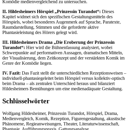
Komödie medienvergleichend zu untersuchen.
II. Hildesheimers Hörspiel „Prinzessin Turandot“:
Dieses
Kapitel widmet sich den spezifischen Gestaltungsmitteln des
Hörspiels, wobei besonderes Augenmerk auf Sprache, Paratexte,
Raumdarstellung, Stimmen und die geforderte aktive
Phantasieleistung des Hörers gelegt wird.
III. Hildesheimers Drama „Die Eroberung der Prinzessin
Turandot“:
Hier wird die Bühnenfassung analysiert, wobei
Schwerpunkte auf performativen Aussagen, dramatischen Mitteln,
der Visualisierung, dem Zeitkonzept und der verstärkten Komik im
Genre der Komödie liegen.
IV. Fazit:
Das Fazit stellt die unterschiedlichen Rezeptionsweisen –
individuell-phantasiegeleitet beim Hörspiel versus kollektiv-optisch
beim Drama – als zentralen Unterschied heraus und bilanziert
Hildesheimers Bemühungen um eine medienadäquate Gestaltung.
Schlüsselwörter
Wolfgang Hildesheimer, Prinzessin Turandot, Hörspiel, Drama,
Medienvergleich, Komik, Rezeption, Figurengestaltung, akustische
Phänomene, Regieanweisungen, Theater, Literaturwissenschaft,
Phantasie, Aufführungspraxis, Gattungsanalyse.