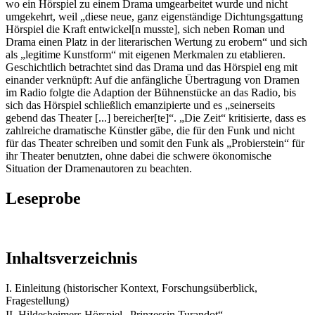
wo ein Hörspiel zu einem Drama umgearbeitet wurde und nicht
umgekehrt, weil „diese neue, ganz eigenständige Dichtungsgattung
Hörspiel die Kraft entwickel[n musste], sich neben Roman und
Drama einen Platz in der literarischen Wertung zu erobern“ und sich
als „legitime Kunstform“ mit eigenen Merkmalen zu etablieren.
Geschichtlich betrachtet sind das Drama und das Hörspiel eng mit
einander verknüpft: Auf die anfängliche Übertragung von Dramen
im Radio folgte die Adaption der Bühnenstücke an das Radio, bis
sich das Hörspiel schließlich emanzipierte und es „seinerseits
gebend das Theater [...] bereicher[te]“. „Die Zeit“ kritisierte, dass es
zahlreiche dramatische Künstler gäbe, die für den Funk und nicht
für das Theater schreiben und somit den Funk als „Probierstein“ für
ihr Theater benutzten, ohne dabei die schwere ökonomische
Situation der Dramenautoren zu beachten.
Leseprobe
Inhaltsverzeichnis
I. Einleitung (historischer Kontext, Forschungsüberblick,
Fragestellung)
II. Hildesheimers Hörspiel „Prinzessin Turandot“