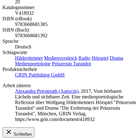
20
Katalognummer
V418932
ISBN (eBook)
9783668681385
ISBN (Buch)
9783668681392
Sprache
Deutsch
Schlagworte
Hildersheimer
Medienvergleich
Radio
Hörspiel
Drama
Medienpoetologie
Prinzessin Turandot
Produktsicherheit
GRIN Publishing GmbH
Arbeit zitieren
Alexandra Priesterath (Autor:in)
, 2017, Vom hörbaren
Lächeln und sichtbarer Zeit. Eine medienpoetologische
Reflexion über Wolfgang Hildesheimers Hörspiel "Prinzessin
Turandot" und Drama "Die Eroberung der Prinzessin
Turandot", München, GRIN Verlag,
https://www.grin.com/document/418932
Schließen