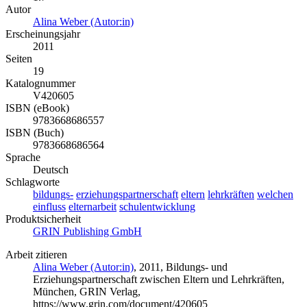
Autor
Alina Weber (Autor:in)
Erscheinungsjahr
2011
Seiten
19
Katalognummer
V420605
ISBN (eBook)
9783668686557
ISBN (Buch)
9783668686564
Sprache
Deutsch
Schlagworte
bildungs-
erziehungspartnerschaft
eltern
lehrkräften
welchen
einfluss
elternarbeit
schulentwicklung
Produktsicherheit
GRIN Publishing GmbH
Arbeit zitieren
Alina Weber (Autor:in)
, 2011, Bildungs- und
Erziehungspartnerschaft zwischen Eltern und Lehrkräften,
München, GRIN Verlag,
https://www.grin.com/document/420605