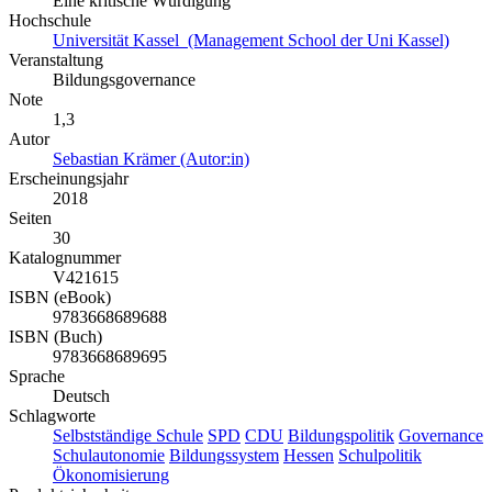
Eine kritische Würdigung
Hochschule
Universität Kassel (Management School der Uni Kassel)
Veranstaltung
Bildungsgovernance
Note
1,3
Autor
Sebastian Krämer (Autor:in)
Erscheinungsjahr
2018
Seiten
30
Katalognummer
V421615
ISBN (eBook)
9783668689688
ISBN (Buch)
9783668689695
Sprache
Deutsch
Schlagworte
Selbstständige Schule
SPD
CDU
Bildungspolitik
Governance
Schulautonomie
Bildungssystem
Hessen
Schulpolitik
Ökonomisierung