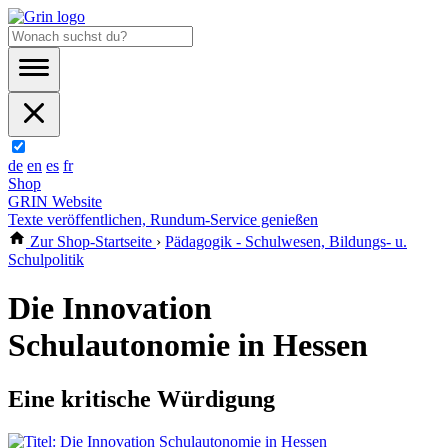
de
en
es
fr
Shop
GRIN Website
Texte veröffentlichen, Rundum-Service genießen
Zur Shop-Startseite
›
Pädagogik - Schulwesen, Bildungs- u.
Schulpolitik
Die Innovation
Schulautonomie in Hessen
Eine kritische Würdigung