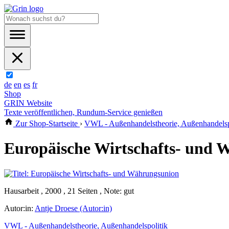
de
en
es
fr
Shop
GRIN Website
Texte veröffentlichen, Rundum-Service genießen
Zur Shop-Startseite
›
VWL - Außenhandelstheorie, Außenhandelsp
Europäische Wirtschafts- und
Hausarbeit , 2000 , 21 Seiten , Note: gut
Autor:in:
Antje Droese (Autor:in)
VWL - Außenhandelstheorie, Außenhandelspolitik