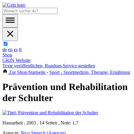
de
en
es
fr
Shop
GRIN Website
Texte veröffentlichen, Rundum-Service genießen
Zur Shop-Startseite
›
Sport - Sportmedizin, Therapie, Ernährung
Prävention und Rehabilitation
der Schulter
Hausarbeit , 2003 , 14 Seiten , Note: 1,7
Autor:in:
Nico Stroech (Autor:in)