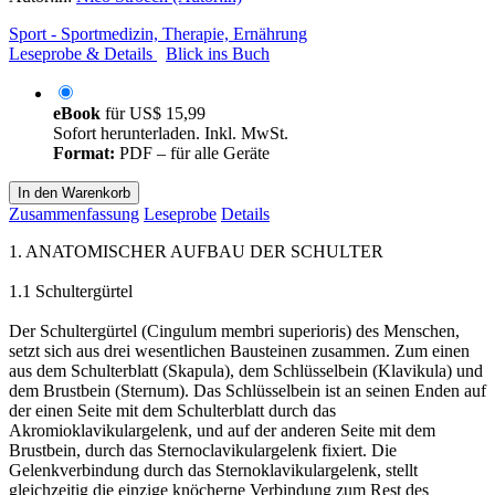
Sport - Sportmedizin, Therapie, Ernährung
Leseprobe & Details
Blick ins Buch
eBook
für
US$ 15,99
Sofort herunterladen. Inkl. MwSt.
Format:
PDF – für alle Geräte
In den Warenkorb
Zusammenfassung
Leseprobe
Details
1. ANATOMISCHER AUFBAU DER SCHULTER
1.1 Schultergürtel
Der Schultergürtel (Cingulum membri superioris) des Menschen,
setzt sich aus drei wesentlichen Bausteinen zusammen. Zum einen
aus dem Schulterblatt (Skapula), dem Schlüsselbein (Klavikula) und
dem Brustbein (Sternum). Das Schlüsselbein ist an seinen Enden auf
der einen Seite mit dem Schulterblatt durch das
Akromioklavikulargelenk, und auf der anderen Seite mit dem
Brustbein, durch das Sternoclavikulargelenk fixiert. Die
Gelenkverbindung durch das Sternoklavikulargelenk, stellt
gleichzeitig die einzige knöcherne Verbindung zum Rest des