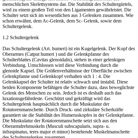
menschlichen Skelettsystems dar. Die Stabilität des Schultergürtels,
wird zu einem großen Teil von den Ligamenten gewährleistet. Die
Schulter setzt sich im wesentlichen aus 3 Gelenken zusammen. Wie
schon erwähnt, dem Ac-Gelenk, dem Sc- Gelenk, sowie dem
Schultergelenk.
1.2 Schultergelenk
Das Schultergelenk (Art. humeri) ist ein Kugelgelenk. Der Kopf des
Oberarmes (Catput humeri ) und die Gelenkpfanne des
Schulterblattes (Cavitas glenoidalis), stehen in einer gelenkigen
Verbindung. Umschlossen wird diese Verbindung durch die
glenoide Kapsel. Die Größenverhältnisse der Oberfläche zwischen
Gelenkpfanne und Gelenkkopf verhalten sich 1 : 4. Die
Gelenkkapsel der Schulter ist relativ schwach und instabil. Diese
beiden Komponente befähigen die Schulter dazu, dass beweglichste
Gelenk des Menschen zu sein. Jedoch ist es deshalb auch das
luxationsgefährdeste. Geschützt und gekräftigt wird das
Schultergelenk hauptsächlich durch die Muskulatur der
Rotatorenmanschette. Durch Druck- und zirkuläre Scherkräfte
garantiert sie die Stabilität des Humeruskopfes in der Gelenkpfanne.
Die Muskulatur der Rotatorenmanschette setzt sich aus den
Oberarmdrehmuskeln (Musculi subscapularis, supra- u.
infraspinatus, teres major et minor) bestehende Muskelmanschette
des Schultergelenkes zusammen.