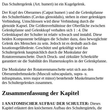
Das Schultergelenk (Art. humeri) ist ein Kugelgelenk.
Der Kopf des Oberarmes (Catput humeri ) und die Gelenkpfanne
des Schulterblattes (Cavitas glenoidalis), stehen in einer gelenkigen
Verbindung. Umschlossen wird diese Verbindung durch die
glenoide Kapsel. Die Größenverhältnisse der Oberfläche zwischen
Gelenkpfanne und Gelenkkopf verhalten sich 1 : 4. Die
Gelenkkapsel der Schulter ist relativ schwach und instabil. Diese
beiden Komponente befähigen die Schulter dazu, dass beweglichste
Gelenk des Menschen zu sein. Jedoch ist es deshalb auch das
luxationsgefährdeste. Geschützt und gekräftigt wird das
Schultergelenk hauptsächlich durch die Muskulatur der
Rotatorenmanschette. Durch Druck- und zirkuläre Scherkräfte
garantiert sie die Stabilität des Humeruskopfes in der Gelenkpfanne.
Die Muskulatur der Rotatorenmanschette setzt sich aus den
Oberarmdrehmuskeln (Musculi subscapularis, supra- u.
infraspinatus, teres major et minor) bestehende Muskelmanschette
des Schultergelenkes zusammen.
Zusammenfassung der Kapitel
1 ANATOMISCHER AUFBAU DER SCHULTER:
Dieses
Kapitel erläutert den knöchernen Aufbau des Schultergürtels, die