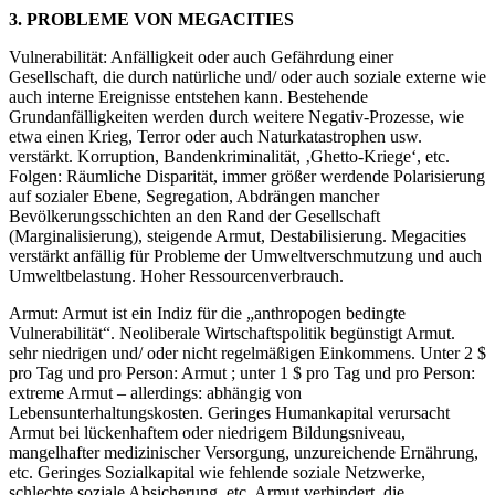
3. PROBLEME VON MEGACITIES
Vulnerabilität: Anfälligkeit oder auch Gefährdung einer
Gesellschaft, die durch natürliche und/ oder auch soziale externe wie
auch interne Ereignisse entstehen kann. Bestehende
Grundanfälligkeiten werden durch weitere Negativ-Prozesse, wie
etwa einen Krieg, Terror oder auch Naturkatastrophen usw.
verstärkt. Korruption, Bandenkriminalität, ‚Ghetto-Kriege‘, etc.
Folgen: Räumliche Disparität, immer größer werdende Polarisierung
auf sozialer Ebene, Segregation, Abdrängen mancher
Bevölkerungsschichten an den Rand der Gesellschaft
(Marginalisierung), steigende Armut, Destabilisierung. Megacities
verstärkt anfällig für Probleme der Umweltverschmutzung und auch
Umweltbelastung. Hoher Ressourcenverbrauch.
Armut: Armut ist ein Indiz für die „anthropogen bedingte
Vulnerabilität“. Neoliberale Wirtschaftspolitik begünstigt Armut.
sehr niedrigen und/ oder nicht regelmäßigen Einkommens. Unter 2 $
pro Tag und pro Person: Armut ; unter 1 $ pro Tag und pro Person:
extreme Armut – allerdings: abhängig von
Lebensunterhaltungskosten. Geringes Humankapital verursacht
Armut bei lückenhaftem oder niedrigem Bildungsniveau,
mangelhafter medizinischer Versorgung, unzureichende Ernährung,
etc. Geringes Sozialkapital wie fehlende soziale Netzwerke,
schlechte soziale Absicherung, etc. Armut verhindert, die