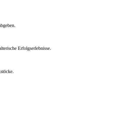
abgeben.
lterische Erfolgserlebnisse.
kstöcke.