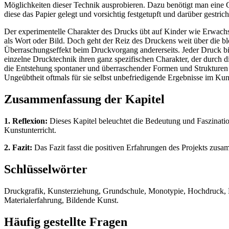
Möglichkeiten dieser Technik ausprobieren. Dazu benötigt man eine Gl
diese das Papier gelegt und vorsichtig festgetupft und darüber gestric
Der experimentelle Charakter des Drucks übt auf Kinder wie Erwachse
als Wort oder Bild. Doch geht der Reiz des Druckens weit über die b
Überraschungseffekt beim Druckvorgang andererseits. Jeder Druck bir
einzelne Drucktechnik ihren ganz spezifischen Charakter, der durch
die Entstehung spontaner und überraschender Formen und Strukturen 
Ungeübtheit oftmals für sie selbst unbefriedigende Ergebnisse im Kunst
Zusammenfassung der Kapitel
1. Reflexion:
Dieses Kapitel beleuchtet die Bedeutung und Faszinati
Kunstunterricht.
2. Fazit:
Das Fazit fasst die positiven Erfahrungen des Projekts zusam
Schlüsselwörter
Druckgrafik, Kunsterziehung, Grundschule, Monotypie, Hochdruck, Mat
Materialerfahrung, Bildende Kunst.
Häufig gestellte Fragen