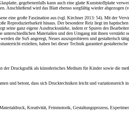
asplatte, gegebenenfalls kann auch eine glatte Kunststoffplatte verwe
hen. Anschließend wird das Blatt ebenso sorgfältig wieder abgezogen (vgl
ne eine große Faszination aus (vgl. Kirchner 2013: 54). Mit der Verv
loße Reproduzierbarkeit hinaus. Der besondere Reiz liegt im haptische
gt seine ganz eigene Ausdrucksstärke, indem er Spuren des Bearbeitens
 die unterschiedlichen Materialien und den Umgang mit ihnen verstärk
werden die SuS angeregt, Neues auszuprobieren und gestalterisch tätig
unterricht erzielten, haben bei dieser Technik garantiert gestalterische
on der Druckgrafik als künstlerisches Medium für Kinder sowie die m
men und betont, dass sich Drucktechniken leicht und variationsreich in
erialdruck, Kreativität, Feinmotorik, Gestaltungsprozess, Experimenti