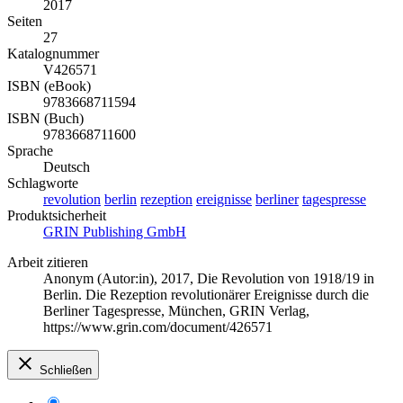
2017
Seiten
27
Katalognummer
V426571
ISBN (eBook)
9783668711594
ISBN (Buch)
9783668711600
Sprache
Deutsch
Schlagworte
revolution
berlin
rezeption
ereignisse
berliner
tagespresse
Produktsicherheit
GRIN Publishing GmbH
Arbeit zitieren
Anonym (Autor:in)
, 2017, Die Revolution von 1918/19 in
Berlin. Die Rezeption revolutionärer Ereignisse durch die
Berliner Tagespresse, München, GRIN Verlag,
https://www.grin.com/document/426571
Schließen