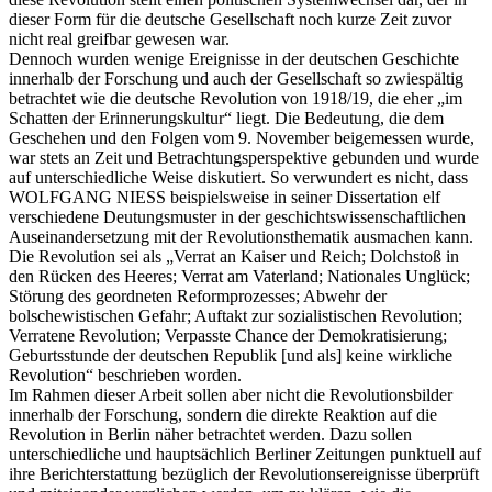
dieser Form für die deutsche Gesellschaft noch kurze Zeit zuvor
nicht real greifbar gewesen war.
Dennoch wurden wenige Ereignisse in der deutschen Geschichte
innerhalb der Forschung und auch der Gesellschaft so zwiespältig
betrachtet wie die deutsche Revolution von 1918/19, die eher „im
Schatten der Erinnerungskultur“ liegt. Die Bedeutung, die dem
Geschehen und den Folgen vom 9. November beigemessen wurde,
war stets an Zeit und Betrachtungsperspektive gebunden und wurde
auf unterschiedliche Weise diskutiert. So verwundert es nicht, dass
WOLFGANG NIESS beispielsweise in seiner Dissertation elf
verschiedene Deutungsmuster in der geschichtswissenschaftlichen
Auseinandersetzung mit der Revolutionsthematik ausmachen kann.
Die Revolution sei als „Verrat an Kaiser und Reich; Dolchstoß in
den Rücken des Heeres; Verrat am Vaterland; Nationales Unglück;
Störung des geordneten Reformprozesses; Abwehr der
bolschewistischen Gefahr; Auftakt zur sozialistischen Revolution;
Verratene Revolution; Verpasste Chance der Demokratisierung;
Geburtsstunde der deutschen Republik [und als] keine wirkliche
Revolution“ beschrieben worden.
Im Rahmen dieser Arbeit sollen aber nicht die Revolutionsbilder
innerhalb der Forschung, sondern die direkte Reaktion auf die
Revolution in Berlin näher betrachtet werden. Dazu sollen
unterschiedliche und hauptsächlich Berliner Zeitungen punktuell auf
ihre Berichterstattung bezüglich der Revolutionsereignisse überprüft