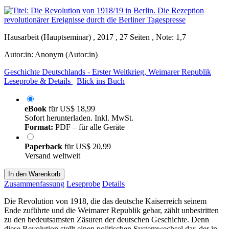
Hausarbeit (Hauptseminar) , 2017 , 27 Seiten , Note: 1,7
Autor:in:
Anonym (Autor:in)
Geschichte Deutschlands - Erster Weltkrieg, Weimarer Republik
Leseprobe & Details
Blick ins Buch
eBook
für
US$ 18,99
Sofort herunterladen. Inkl. MwSt.
Format:
PDF – für alle Geräte
Paperback
für
US$ 20,99
Versand weltweit
In den Warenkorb
Zusammenfassung
Leseprobe
Details
Die Revolution von 1918, die das deutsche Kaiserreich seinem
Ende zuführte und die Weimarer Republik gebar, zählt unbestritten
zu den bedeutsamsten Zäsuren der deutschen Geschichte. Denn
diese Revolution stellt einen politischen Systemwechsel dar, der in