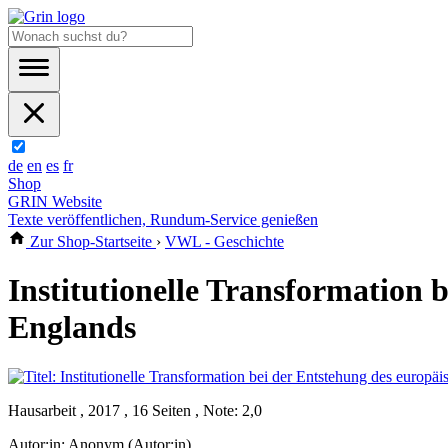
de
en
es
fr
Shop
GRIN Website
Texte veröffentlichen, Rundum-Service genießen
Zur Shop-Startseite
›
VWL - Geschichte
Institutionelle Transformation 
Englands
Hausarbeit , 2017 , 16 Seiten , Note: 2,0
Autor:in:
Anonym (Autor:in)