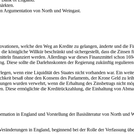
märkten.
hen Argumentation von North und Weingast.
nnovationen, welche den Weg an Kredite zu gelangen, änderte und die Fi
 die königliche Willkür beschränkt und sichergestellt, dass die Zinsen 
mitteln finanziert werden. Allerdings war dieses Finanzmittel schon 1
ng. Diese sollte die Darlehnskonten der Regierung zukünftig reguliere
gen, wenn eine Liquidität des Staates nicht vorhanden war. Ein weit
lichkeit besaß ohne den Konsens des Parlaments, der Krone Geld zu lei
ungen wurden verwehrt, wenn die Erhaltung des Zinsbetrags nicht mö
ffen. Diese ermöglichte die Kreditrückzahlung, die Einhaltung von Abma
formation in England und Vorstellung der Basisliteratur von North un
Veränderungen in England, beginnend bei der Rolle der Verfassung übe