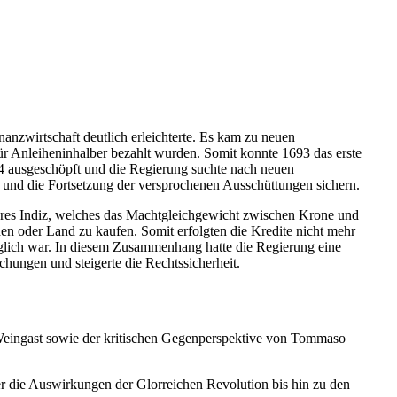
nanzwirtschaft deutlich erleichterte. Es kam zu neuen
für Anleiheninhalber bezahlt wurden. Somit konnte 1693 das erste
694 ausgeschöpft und die Regierung suchte nach neuen
n und die Fortsetzung der versprochenen Ausschüttungen sichern.
eres Indiz, welches das Machtgleichgewicht zwischen Krone und
hen oder Land zu kaufen. Somit erfolgten die Kredite nicht mehr
glich war. In diesem Zusammenhang hatte die Regierung eine
chungen und steigerte die Rechtssicherheit.
d Weingast sowie der kritischen Gegenperspektive von Tommaso
r die Auswirkungen der Glorreichen Revolution bis hin zu den