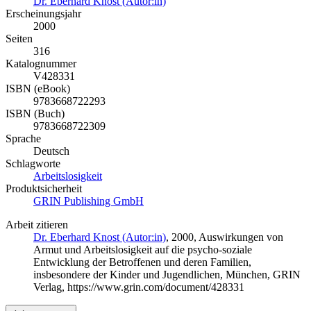
Dr. Eberhard Knost (Autor:in)
Erscheinungsjahr
2000
Seiten
316
Katalognummer
V428331
ISBN (eBook)
9783668722293
ISBN (Buch)
9783668722309
Sprache
Deutsch
Schlagworte
Arbeitslosigkeit
Produktsicherheit
GRIN Publishing GmbH
Arbeit zitieren
Dr. Eberhard Knost (Autor:in)
, 2000, Auswirkungen von
Armut und Arbeitslosigkeit auf die psycho-soziale
Entwicklung der Betroffenen und deren Familien,
insbesondere der Kinder und Jugendlichen, München, GRIN
Verlag, https://www.grin.com/document/428331