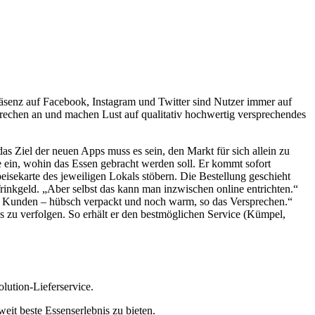
Präsenz auf Facebook, Instagram und Twitter sind Nutzer immer auf
prechen an und machen Lust auf qualitativ hochwertig versprechendes
 Ziel der neuen Apps muss es sein, den Markt für sich allein zu
in, wohin das Essen gebracht werden soll. Er kommt sofort
sekarte des jeweiligen Lokals stöbern. Die Bestellung geschieht
inkgeld. „Aber selbst das kann man inzwischen online entrichten.“
m Kunden – hübsch verpackt und noch warm, so das Versprechen.“
iös zu verfolgen. So erhält er den bestmöglichen Service (Kümpel,
ution-Lieferservice.
it beste Essenserlebnis zu bieten.