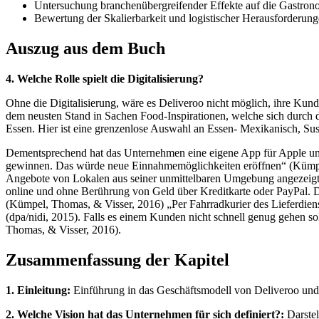
Untersuchung branchenübergreifender Effekte auf die Gastron
Bewertung der Skalierbarkeit und logistischer Herausforderun
Auszug aus dem Buch
4. Welche Rolle spielt die Digitalisierung?
Ohne die Digitalisierung, wäre es Deliveroo nicht möglich, ihre Kun
dem neusten Stand in Sachen Food-Inspirationen, welche sich durch d
Essen. Hier ist eine grenzenlose Auswahl an Essen- Mexikanisch, Sushi
Dementsprechend hat das Unternehmen eine eigene App für Apple und 
gewinnen. Das würde neue Einnahmemöglichkeiten eröffnen“ (Kümpel
Angebote von Lokalen aus seiner unmittelbaren Umgebung angezeigt u
online und ohne Berührung von Geld über Kreditkarte oder PayPal. D
(Kümpel, Thomas, & Visser, 2016) „Per Fahrradkurier des Lieferdie
(dpa/nidi, 2015). Falls es einem Kunden nicht schnell genug gehen soll
Thomas, & Visser, 2016).
Zusammenfassung der Kapitel
1. Einleitung:
Einführung in das Geschäftsmodell von Deliveroo und 
2. Welche Vision hat das Unternehmen für sich definiert?:
Darstel