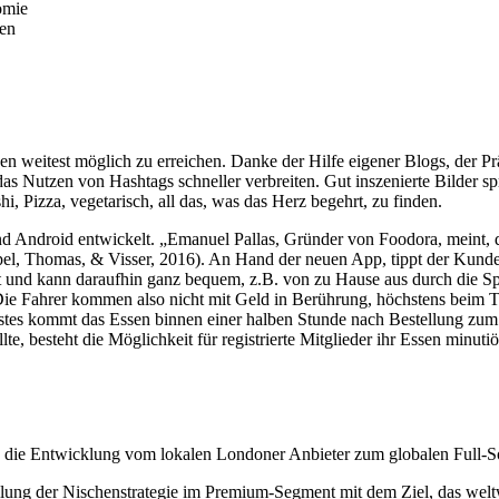
omie
gen
den weitest möglich zu erreichen. Danke der Hilfe eigener Blogs, der 
as Nutzen von Hashtags schneller verbreiten. Gut inszenierte Bilder s
, Pizza, vegetarisch, all das, was das Herz begehrt, zu finden.
Android entwickelt. „Emanuel Pallas, Gründer von Foodora, meint, das
, Thomas, & Visser, 2016). An Hand der neuen App, tippt der Kunde e
nd kann daraufhin ganz bequem, z.B. von zu Hause aus durch die Spei
ie Fahrer kommen also nicht mit Geld in Berührung, höchstens beim Tr
nstes kommt das Essen binnen einer halben Stunde nach Bestellung zu
te, besteht die Möglichkeit für registrierte Mitglieder ihr Essen minut
die Entwicklung vom lokalen Londoner Anbieter zum globalen Full-Sol
lung der Nischenstrategie im Premium-Segment mit dem Ziel, das weltwe