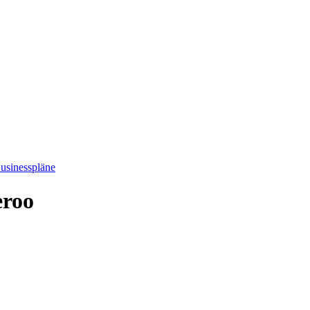
usinesspläne
eroo