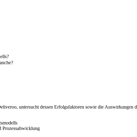
ells?
ranche?
 Deliveroo, untersucht dessen Erfolgsfaktoren sowie die Auswirkungen 
tsmodells
nd Prozessabwicklung