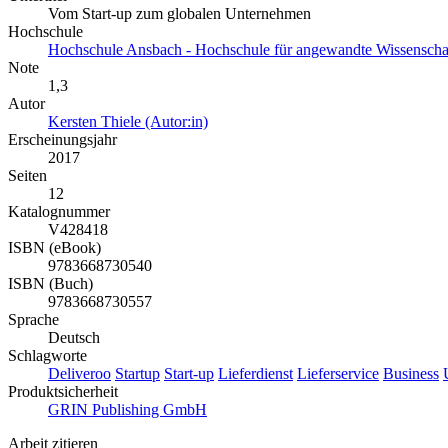
Vom Start-up zum globalen Unternehmen
Hochschule
Hochschule Ansbach - Hochschule für angewandte Wissensch
Note
1,3
Autor
Kersten Thiele (Autor:in)
Erscheinungsjahr
2017
Seiten
12
Katalognummer
V428418
ISBN (eBook)
9783668730540
ISBN (Buch)
9783668730557
Sprache
Deutsch
Schlagworte
Deliveroo
Startup
Start-up
Lieferdienst
Lieferservice
Business
Produktsicherheit
GRIN Publishing GmbH
Arbeit zitieren