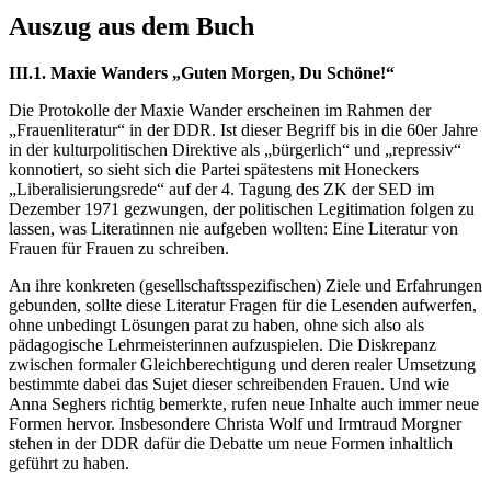
Auszug aus dem Buch
III.1. Maxie Wanders „Guten Morgen, Du Schöne!“
Die Protokolle der Maxie Wander erscheinen im Rahmen der
„Frauenliteratur“ in der DDR. Ist dieser Begriff bis in die 60er Jahre
in der kulturpolitischen Direktive als „bürgerlich“ und „repressiv“
konnotiert, so sieht sich die Partei spätestens mit Honeckers
„Liberalisierungsrede“ auf der 4. Tagung des ZK der SED im
Dezember 1971 gezwungen, der politischen Legitimation folgen zu
lassen, was Literatinnen nie aufgeben wollten: Eine Literatur von
Frauen für Frauen zu schreiben.
An ihre konkreten (gesellschaftsspezifischen) Ziele und Erfahrungen
gebunden, sollte diese Literatur Fragen für die Lesenden aufwerfen,
ohne unbedingt Lösungen parat zu haben, ohne sich also als
pädagogische Lehrmeisterinnen aufzuspielen. Die Diskrepanz
zwischen formaler Gleichberechtigung und deren realer Umsetzung
bestimmte dabei das Sujet dieser schreibenden Frauen. Und wie
Anna Seghers richtig bemerkte, rufen neue Inhalte auch immer neue
Formen hervor. Insbesondere Christa Wolf und Irmtraud Morgner
stehen in der DDR dafür die Debatte um neue Formen inhaltlich
geführt zu haben.