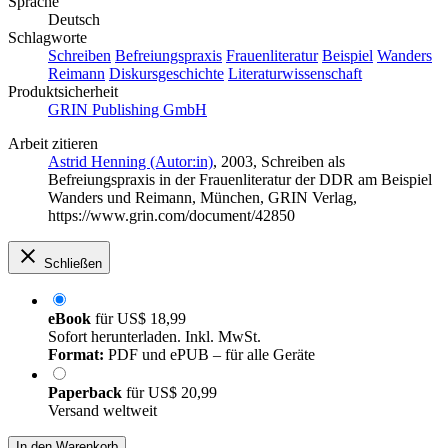
Sprache
Deutsch
Schlagworte
Schreiben
Befreiungspraxis
Frauenliteratur
Beispiel
Wanders
Reimann
Diskursgeschichte
Literaturwissenschaft
Produktsicherheit
GRIN Publishing GmbH
Arbeit zitieren
Astrid Henning (Autor:in)
, 2003, Schreiben als
Befreiungspraxis in der Frauenliteratur der DDR am Beispiel
Wanders und Reimann, München, GRIN Verlag,
https://www.grin.com/document/42850
Schließen
eBook
für
US$ 18,99
Sofort herunterladen. Inkl. MwSt.
Format:
PDF und ePUB – für alle Geräte
Paperback
für
US$ 20,99
Versand weltweit
In den Warenkorb