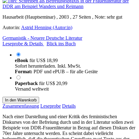
Hausarbeit (Hauptseminar) , 2003 , 27 Seiten , Note: sehr gut
Autor:in:
Astrid Henning (Autor:in)
Germanistik - Neuere Deutsche Literatur
Leseprobe & Details
Blick ins Buch
eBook
für
US$ 18,99
Sofort herunterladen. Inkl. MwSt.
Format:
PDF und ePUB – für alle Geräte
Paperback
für
US$ 20,99
Versand weltweit
In den Warenkorb
Zusammenfassung
Leseprobe
Details
Nach einer Darstellung und einer Kritik des feministischen
Diskurses von der Befreiung durch und in der Literatur sollen zwei
Beispiele von DDR-Frauenliteratur in Bezug auf diesen Diskurs der
70er Jahre untersucht werden. Es scheint dabei vielleicht
befremdlich, daß die theoretischen Grundlage zwei Texte aus der