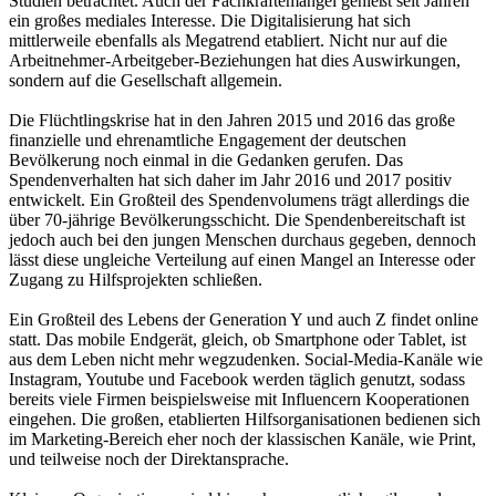
Studien betrachtet. Auch der Fachkräftemangel genießt seit Jahren
ein großes mediales Interesse. Die Digitalisierung hat sich
mittlerweile ebenfalls als Megatrend etabliert. Nicht nur auf die
Arbeitnehmer-Arbeitgeber-Beziehungen hat dies Auswirkungen,
sondern auf die Gesellschaft allgemein.
Die Flüchtlingskrise hat in den Jahren 2015 und 2016 das große
finanzielle und ehrenamtliche Engagement der deutschen
Bevölkerung noch einmal in die Gedanken gerufen. Das
Spendenverhalten hat sich daher im Jahr 2016 und 2017 positiv
entwickelt. Ein Großteil des Spendenvolumens trägt allerdings die
über 70-jährige Bevölkerungsschicht. Die Spendenbereitschaft ist
jedoch auch bei den jungen Menschen durchaus gegeben, dennoch
lässt diese ungleiche Verteilung auf einen Mangel an Interesse oder
Zugang zu Hilfsprojekten schließen.
Ein Großteil des Lebens der Generation Y und auch Z findet online
statt. Das mobile Endgerät, gleich, ob Smartphone oder Tablet, ist
aus dem Leben nicht mehr wegzudenken. Social-Media-Kanäle wie
Instagram, Youtube und Facebook werden täglich genutzt, sodass
bereits viele Firmen beispielsweise mit Influencern Kooperationen
eingehen. Die großen, etablierten Hilfsorganisationen bedienen sich
im Marketing-Bereich eher noch der klassischen Kanäle, wie Print,
und teilweise noch der Direktansprache.